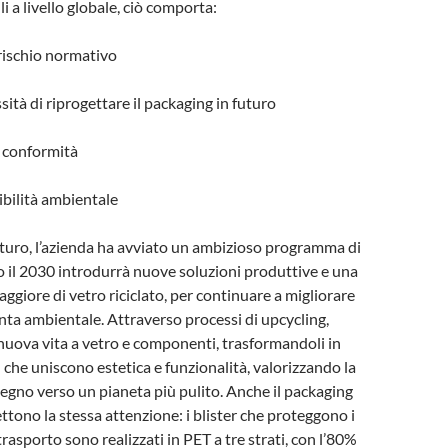
i a livello globale, ciò comporta:
rischio normativo
ità di riprogettare il packaging in futuro
i conformità
bilità ambientale
turo, l’azienda ha avviato un ambizioso programma di
ro il 2030 introdurrà nuove soluzioni produttive e una
giore di vetro riciclato, per continuare a migliorare
nta ambientale. Attraverso processi di upcycling,
uova vita a vetro e componenti, trasformandoli in
n che uniscono estetica e funzionalità, valorizzando la
mpegno verso un pianeta più pulito. Anche il packaging
flettono la stessa attenzione: i blister che proteggono i
trasporto sono realizzati in PET a tre strati, con l’80%