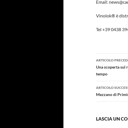
Email: news@car
Vinolok® è distr
Tel +39 0438 3
Navigazi
ARTICOLO PRECED
articolo
Una scoperta sul r
tempo
ARTICOLO SUCCES
Mezzano di Primie
LASCIA UN 