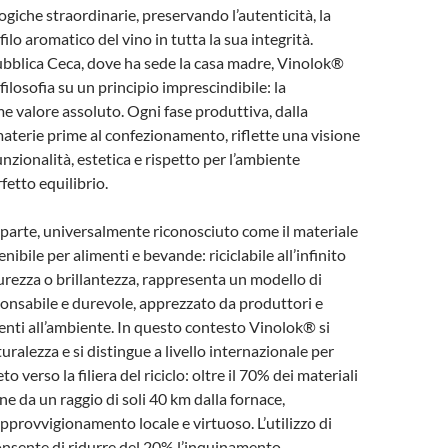
ogiche straordinarie, preservando l’autenticità, la
ofilo aromatico del vino in tutta la sua integrità.
ubblica Ceca, dove ha sede la casa madre, Vinolok®
filosofia su un principio imprescindibile: la
me valore assoluto. Ogni fase produttiva, dalla
materie prime al confezionamento, riflette una visione
funzionalità, estetica e rispetto per l’ambiente
fetto equilibrio.
ra parte, universalmente riconosciuto come il materiale
enibile per alimenti e bevande: riciclabile all’infinito
rezza o brillantezza, rappresenta un modello di
onsabile e durevole, apprezzato da produttori e
nti all’ambiente. In questo contesto Vinolok® si
uralezza e si distingue a livello internazionale per
o verso la filiera del riciclo: oltre il 70% dei materiali
ne da un raggio di soli 40 km dalla fornace,
provvigionamento locale e virtuoso. L’utilizzo di
consente di ridurre del 20% l’inquinamento