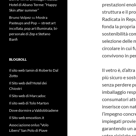
prestazioni enol
Hotel di Abano Terme: “Happy
Skin after summer”
struttura e il pr
Bruno Volpez
su
Mostra
Radicata in Rep
Pasteups and Pop — street art
fonda la propria 
incollata, pop art illuminata, bi-
sostenibilità co
personale di Zep e Stefano
Banfi
selezione delle 
circolare in cui 
convivono in per
BLOGROLL
Il vetro è, d’alt
Il sito web Iamin di Roberto Dal
Zotto
più sicuro e sost
Il Sito web dell'Hotel dei
senza perdere pu
Chiostri
imballaggio resp
Il Sito web di Marcadoc
consumatori atte
Il sito web di Tolo Marton
inserisce con nat
Dove dormire a Valdobbiadene
l’impegno concret
Il Sito web emoxtion.it
impiegati provie
Associazione onlus “Volo
garantendo un ap
Libero” San Polo di Piave
vetro riciclato 