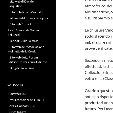
Il sito web di Davide
atmosferico, del 
Pasqualato
alle discariche, 
Il Sito web di Paola Volpato
e sul risparmio 
Il sito web di Lorenza Pellegrini
Il Sito web Exibart
Le chiusure Vino
Parco Nazionale Dolomiti
Bellunesi
soddisfacendo i
Il Blog di Giulia Salmaso
imballaggi e i ri
Il Sito web dell'Associazione
prove verificate.
Molinetto della Croda
Il Sito web de La Forum
Secondo la metod
Editrice Universitaria Udinese
effettuati, la ch
Il Blog di Dario Ganz
Collection) rinet
vetro rosa (Class
CATEGORIE
Grazie a questa 
Biografie
(16)
anticipo rispett
Brevi recensioni dei Film
(2)
produttori una s
Corsi e Concorsi
(37)
futuro. Per i ma
Curiosità
(491)