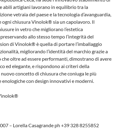
abili artigiani lavorano in equilibrio tra la
izione vetraia del paese e la tecnologia d’avanguardia,
e ogni chiusura Vinolok® sia un capolavoro. Il
iusure in vetro che migliorano l’estetica
, preservando allo stesso tempo l’integrità del
sion di Vinolok® è quella di portare l’imballaggio
zionalità, migliorando l’identità del marchio grazie a
o che oltre ad essere performanti, dimostrano di avere
co ed elegante, e rispondono ai criteri della
n nuovo concetto di chiusura che coniuga le più
te enologiche con design innovativi e moderni.
Vinolok®
4007 – Lorella Casagrande ph +39 328 8255852