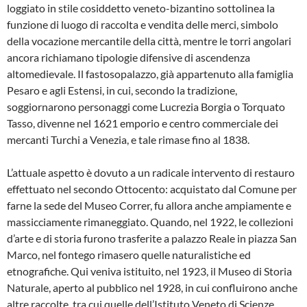
loggiato in stile cosiddetto veneto-bizantino sottolinea la
funzione di luogo di raccolta e vendita delle merci, simbolo
della vocazione mercantile della città, mentre le torri angolari
ancora richiamano tipologie difensive di ascendenza
altomedievale. Il fastosopalazzo, già appartenuto alla famiglia
Pesaro e agli Estensi, in cui, secondo la tradizione,
soggiornarono personaggi come Lucrezia Borgia o Torquato
Tasso, divenne nel 1621 emporio e centro commerciale dei
mercanti Turchi a Venezia, e tale rimase fino al 1838.
L’attuale aspetto è dovuto a un radicale intervento di restauro
effettuato nel secondo Ottocento: acquistato dal Comune per
farne la sede del Museo Correr, fu allora anche ampiamente e
massicciamente rimaneggiato. Quando, nel 1922, le collezioni
d’arte e di storia furono trasferite a palazzo Reale in piazza San
Marco, nel fontego rimasero quelle naturalistiche ed
etnografiche. Qui veniva istituito, nel 1923, il Museo di Storia
Naturale, aperto al pubblico nel 1928, in cui confluirono anche
altre raccolte, tra cui quelle dell’Istituto Veneto di Scienze,