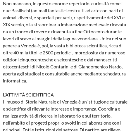
Non mancano, in questo enorme repertorio, curiosità come i
due Basilischi (animali fantastici costruiti ad arte con parti di
animali diversi, e spacciati per veri), rispettivamente del XVI e
XIX secolo, o la straordinaria imbarcazione medievale ricavata
da un tronco di rovere e rinvenuta a fine Ottocento durante
lavori di scavo ai margini della laguna veneziana. Unica nel suo
genere a Venezia è, poi, la vasta biblioteca scientifica, ricca di
oltre 40 mila titoli e 2500 periodici, impreziosita da numerose
edizioni cinquecentesche e seicentesche e dai manoscritti
ottocenteschi di Nicolò Contarini e di Giandomenico Nardo,
aperta agli studiosi e consultabile anche mediante schedatura
informatica.
L’ATTIVITÀ SCIENTIFICA
Il museo di Storia Naturale di Venezia è un’istituzione culturale
e scientifica di rilevante interesse e importanza. Coordina e
realizza attività di ricerca in laboratorio e sul territorio,
nell’ambito di progetti propri o svolti in collaborazione con i
principali Enti e Istituzioni del settore. Di particolare rilievo