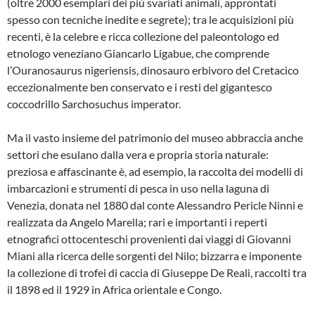
(oltre 2000 esemplari dei più svariati animali, approntati
spesso con tecniche inedite e segrete); tra le acquisizioni più
recenti, è la celebre e ricca collezione del paleontologo ed
etnologo veneziano Giancarlo Ligabue, che comprende
l’Ouranosaurus nigeriensis, dinosauro erbivoro del Cretacico
eccezionalmente ben conservato e i resti del gigantesco
coccodrillo Sarchosuchus imperator.
Ma il vasto insieme del patrimonio del museo abbraccia anche
settori che esulano dalla vera e propria storia naturale:
preziosa e affascinante è, ad esempio, la raccolta dei modelli di
imbarcazioni e strumenti di pesca in uso nella laguna di
Venezia, donata nel 1880 dal conte Alessandro Pericle Ninni e
realizzata da Angelo Marella; rari e importanti i reperti
etnografici ottocenteschi provenienti dai viaggi di Giovanni
Miani alla ricerca delle sorgenti del Nilo; bizzarra e imponente
la collezione di trofei di caccia di Giuseppe De Reali, raccolti tra
il 1898 ed il 1929 in Africa orientale e Congo.