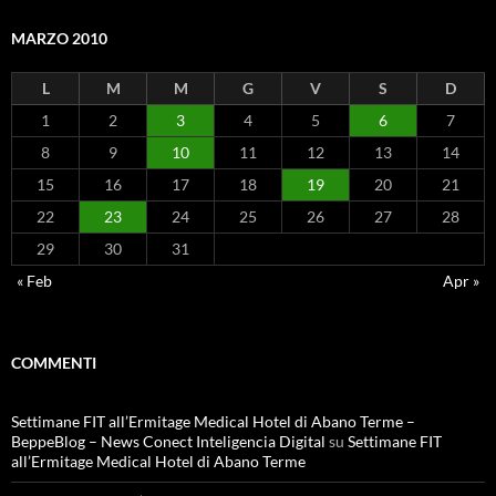
MARZO 2010
L
M
M
G
V
S
D
1
2
3
4
5
6
7
8
9
10
11
12
13
14
15
16
17
18
19
20
21
22
23
24
25
26
27
28
29
30
31
« Feb
Apr »
COMMENTI
Settimane FIT all’Ermitage Medical Hotel di Abano Terme –
BeppeBlog – News Conect Inteligencia Digital
su
Settimane FIT
all’Ermitage Medical Hotel di Abano Terme