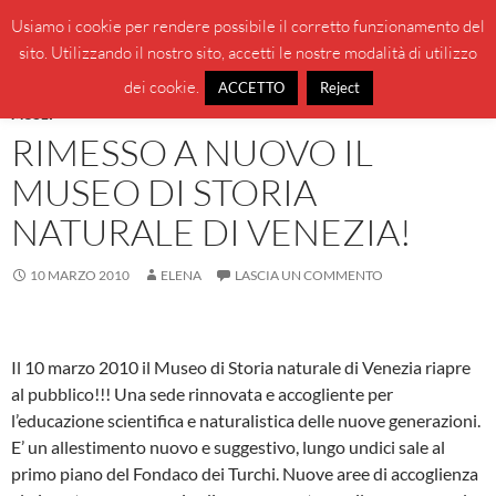
Vai
Cerca
BeppeBlog
Usiamo i cookie per rendere possibile il corretto funzionamento del
al
sito. Utilizzando il nostro sito, accetti le nostre modalità di utilizzo
MENU
contenuto
PRINCI
dei cookie.
ACCETTO
Reject
MUSEI
RIMESSO A NUOVO IL
MUSEO DI STORIA
NATURALE DI VENEZIA!
10 MARZO 2010
ELENA
LASCIA UN COMMENTO
Il 10 marzo 2010 il Museo di Storia naturale di Venezia riapre
al pubblico!!! Una sede rinnovata e accogliente per
l’educazione scientifica e naturalistica delle nuove generazioni.
E’ un allestimento nuovo e suggestivo, lungo undici sale al
primo piano del Fondaco dei Turchi. Nuove aree di accoglienza