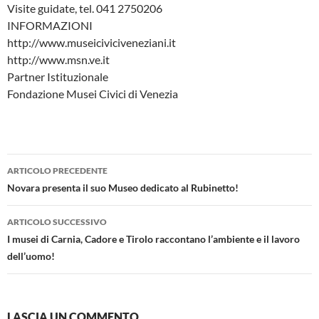
Visite guidate, tel. 041 2750206
INFORMAZIONI
http://www.museiciviciveneziani.it
http://www.msn.ve.it
Partner Istituzionale
Fondazione Musei Civici di Venezia
Navigazione
ARTICOLO PRECEDENTE
articolo
Novara presenta il suo Museo dedicato al Rubinetto!
ARTICOLO SUCCESSIVO
I musei di Carnia, Cadore e Tirolo raccontano l’ambiente e il lavoro
dell’uomo!
LASCIA UN COMMENTO