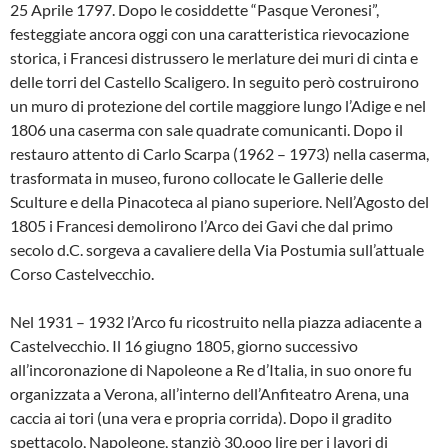
25 Aprile 1797. Dopo le cosiddette “Pasque Veronesi”,
festeggiate ancora oggi con una caratteristica rievocazione
storica, i Francesi distrussero le merlature dei muri di cinta e
delle torri del Castello Scaligero. In seguito però costruirono
un muro di protezione del cortile maggiore lungo l’Adige e nel
1806 una caserma con sale quadrate comunicanti. Dopo il
restauro attento di Carlo Scarpa (1962 – 1973) nella caserma,
trasformata in museo, furono collocate le Gallerie delle
Sculture e della Pinacoteca al piano superiore. Nell’Agosto del
1805 i Francesi demolirono l’Arco dei Gavi che dal primo
secolo d.C. sorgeva a cavaliere della Via Postumia sull’attuale
Corso Castelvecchio.
Nel 1931 – 1932 l’Arco fu ricostruito nella piazza adiacente a
Castelvecchio. Il 16 giugno 1805, giorno successivo
all’incoronazione di Napoleone a Re d’Italia, in suo onore fu
organizzata a Verona, all’interno dell’Anfiteatro Arena, una
caccia ai tori (una vera e propria corrida). Dopo il gradito
spettacolo, Napoleone, stanziò 30.ooo lire per i lavori di