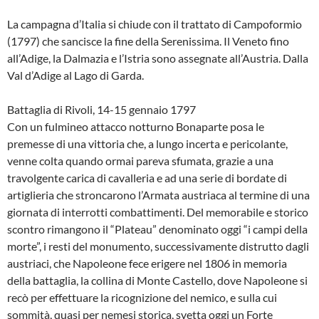
La campagna d’Italia si chiude con il trattato di Campoformio
(1797) che sancisce la fine della Serenissima. Il Veneto fino
all’Adige, la Dalmazia e l’Istria sono assegnate all’Austria. Dalla
Val d’Adige al Lago di Garda.
Battaglia di Rivoli, 14-15 gennaio 1797
Con un fulmineo attacco notturno Bonaparte posa le
premesse di una vittoria che, a lungo incerta e pericolante,
venne colta quando ormai pareva sfumata, grazie a una
travolgente carica di cavalleria e ad una serie di bordate di
artiglieria che stroncarono l’Armata austriaca al termine di una
giornata di interrotti combattimenti. Del memorabile e storico
scontro rimangono il “Plateau” denominato oggi “i campi della
morte”, i resti del monumento, successivamente distrutto dagli
austriaci, che Napoleone fece erigere nel 1806 in memoria
della battaglia, la collina di Monte Castello, dove Napoleone si
recò per effettuare la ricognizione del nemico, e sulla cui
sommità, quasi per nemesi storica, svetta oggi un Forte