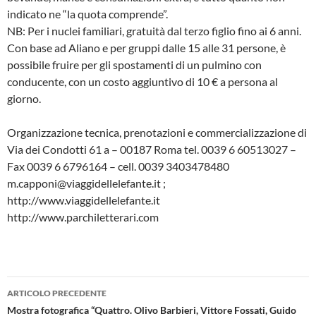
indicato ne “la quota comprende”.
NB: Per i nuclei familiari, gratuità dal terzo figlio fino ai 6 anni.
Con base ad Aliano e per gruppi dalle 15 alle 31 persone, è
possibile fruire per gli spostamenti di un pulmino con
conducente, con un costo aggiuntivo di 10 € a persona al
giorno.
Organizzazione tecnica, prenotazioni e commercializzazione di
Via dei Condotti 61 a – 00187 Roma tel. 0039 6 60513027 –
Fax 0039 6 6796164 – cell. 0039 3403478480
m.capponi@viaggidellelefante.it ;
http://www.viaggidellelefante.it
http://www.parchiletterari.com
Navigazione
ARTICOLO PRECEDENTE
articolo
Mostra fotografica “Quattro. Olivo Barbieri, Vittore Fossati, Guido