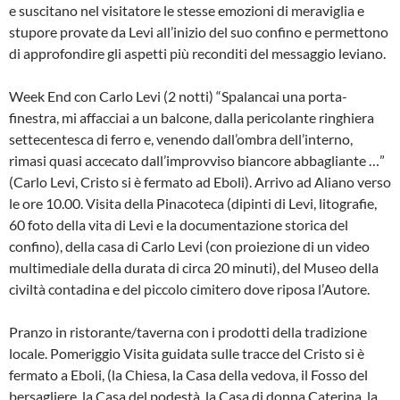
e suscitano nel visitatore le stesse emozioni di meraviglia e
stupore provate da Levi all’inizio del suo confino e permettono
di approfondire gli aspetti più reconditi del messaggio leviano.
Week End con Carlo Levi (2 notti) “Spalancai una porta-
finestra, mi affacciai a un balcone, dalla pericolante ringhiera
settecentesca di ferro e, venendo dall’ombra dell’interno,
rimasi quasi accecato dall’improvviso biancore abbagliante …”
(Carlo Levi, Cristo si è fermato ad Eboli). Arrivo ad Aliano verso
le ore 10.00. Visita della Pinacoteca (dipinti di Levi, litografie,
60 foto della vita di Levi e la documentazione storica del
confino), della casa di Carlo Levi (con proiezione di un video
multimediale della durata di circa 20 minuti), del Museo della
civiltà contadina e del piccolo cimitero dove riposa l’Autore.
Pranzo in ristorante/taverna con i prodotti della tradizione
locale. Pomeriggio Visita guidata sulle tracce del Cristo si è
fermato a Eboli, (la Chiesa, la Casa della vedova, il Fosso del
bersagliere, la Casa del podestà, la Casa di donna Caterina, la