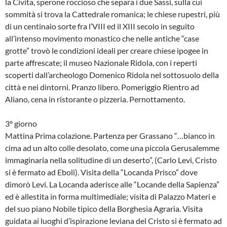
la Civita, sperone roccioso che separa i due Sassi, sulla cui
sommità si trova la Cattedrale romanica; le chiese rupestri, più
di un centinaio sorte fra l’VIII ed il XIII secolo in seguito
all’intenso movimento monastico che nelle antiche “case
grotte” trovò le condizioni ideali per creare chiese ipogee in
parte affrescate; il museo Nazionale Ridola, con i reperti
scoperti dall’archeologo Domenico Ridola nel sottosuolo della
città e nei dintorni. Pranzo libero. Pomeriggio Rientro ad
Aliano, cena in ristorante o pizzeria. Pernottamento.
3° giorno
Mattina Prima colazione. Partenza per Grassano “…bianco in
cima ad un alto colle desolato, come una piccola Gerusalemme
immaginaria nella solitudine di un deserto”, (Carlo Levi, Cristo
si è fermato ad Eboli). Visita della “Locanda Prisco” dove
dimorò Levi. La Locanda aderisce alle “Locande della Sapienza”
ed è allestita in forma multimediale; visita di Palazzo Materi e
del suo piano Nobile tipico della Borghesia Agraria. Visita
guidata ai luoghi d’ispirazione leviana del Cristo si è fermato ad