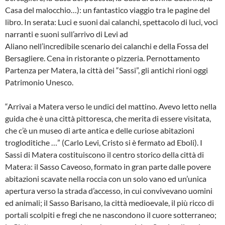
Casa del malocchio…): un fantastico viaggio tra le pagine del
libro. In serata: Luci e suoni dai calanchi, spettacolo di luci, voci
narranti e suoni sull’arrivo di Levi ad
Aliano nell’incredibile scenario dei calanchi e della Fossa del
Bersagliere. Cena in ristorante o pizzeria. Pernottamento
Partenza per Matera, la città dei “Sassi”, gli antichi rioni oggi
Patrimonio Unesco.
“Arrivai a Matera verso le undici del mattino. Avevo letto nella
guida che è una città pittoresca, che merita di essere visitata,
che c’è un museo di arte antica e delle curiose abitazioni
trogloditiche …” (Carlo Levi, Cristo si è fermato ad Eboli). I
Sassi di Matera costituiscono il centro storico della città di
Matera: il Sasso Caveoso, formato in gran parte dalle povere
abitazioni scavate nella roccia con un solo vano ed un’unica
apertura verso la strada d’accesso, in cui convivevano uomini
ed animali; il Sasso Barisano, la città medioevale, il più ricco di
portali scolpiti e fregi che ne nascondono il cuore sotterraneo;