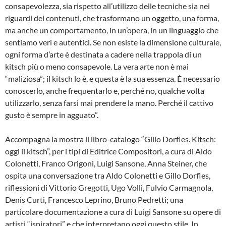
consapevolezza, sia rispetto all’utilizzo delle tecniche sia nei
riguardi dei contenuti, che trasformano un oggetto, una forma,
ma anche un comportamento, in un’opera, in un linguaggio che
sentiamo veri e autentici. Se non esiste la dimensione culturale,
ogni forma d’arte è destinata a cadere nella trappola di un
kitsch più o meno consapevole. La vera arte non è mai
“maliziosa”; il kitsch lo è, e questa è la sua essenza. È necessario
conoscerlo, anche frequentarlo e, perché no, qualche volta
utilizzarlo, senza farsi mai prendere la mano. Perché il cattivo
gusto è sempre in agguato”.
Accompagna la mostra il libro-catalogo “Gillo Dorfles. Kitsch:
oggi il kitsch”, per i tipi di Editrice Compositori, a cura di Aldo
Colonetti, Franco Origoni, Luigi Sansone, Anna Steiner, che
ospita una conversazione tra Aldo Colonetti e Gillo Dorfles,
riflessioni di Vittorio Gregotti, Ugo Volli, Fulvio Carmagnola,
Denis Curti, Francesco Leprino, Bruno Pedretti; una
particolare documentazione a cura di Luigi Sansone su opere di
artisti “ispiratori” e che interpretano oggi questo stile. In