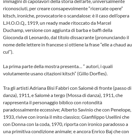
immagini di capolavori della storia dell’arte, universalmente
riconosciuti, per creare consapevolmente “ricercate opere”
kitsch, ironiche, provocatorie o scandalose: è il caso dell’opera
L.H.O.O.Q., 1919, un ready made ritoccato da Marcel
Duchamp, versione con aggiunta di barba e baffi della
Gioconda di Leonardo, dal titolo dissacrante (pronunciando il
nome delle lettere in francese si ottiene la frase “elle a chaud au
cul”).
La prima parte della mostra presenta… “ autori, i quali
volutamente usano citazioni kitsch” (Gillo Dorfles).
Tra gli artisti Adriana Bisi Fabbri con Salomè di fronte (passo di
danza), 1911, e Salomè a tergo (Mossa di danza), 1911, che
rappresenta il personaggio biblico con rotondità
paradossalmente eccessive; Alberto Savinio che con Penelope,
1933, rivive con ironia il mito classico; Gianfilippo Usellini che
con Donna con la coda, 1970, riporta con ironico paradosso a
una primitiva condizione animale; e ancora Enrico Baj che con