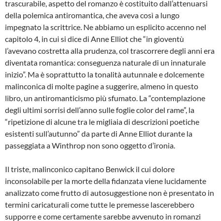
trascurabile, aspetto del romanzo è costituito dall’attenuarsi
della polemica antiromantica, che aveva così a lungo
impegnato la scrittrice. Ne abbiamo un esplicito accenno nel
capitolo 4, in cui si dice di Anne Elliot che “in gioventù
l’avevano costretta alla prudenza, col trascorrere degli anni era
diventata romantica: conseguenza naturale di un innaturale
inizio”. Ma è soprattutto la tonalità autunnale e dolcemente
malinconica di molte pagine a suggerire, almeno in questo
libro, un antiromanticismo più sfumato. La “contemplazione
degli ultimi sorrisi dell’anno sulle foglie color del rame”, la
“ripetizione di alcune tra le migliaia di descrizioni poetiche
esistenti sull’autunno” da parte di Anne Elliot durante la
passeggiata a Winthrop non sono oggetto d’ironia.
Il triste, malinconico capitano Benwick il cui dolore
inconsolabile per la morte della fidanzata viene lucidamente
analizzato come frutto di autosuggestione non è presentato in
termini caricaturali come tutte le premesse lascerebbero
supporre e come certamente sarebbe avvenuto in romanzi