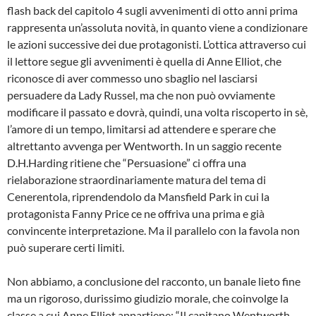
flash back del capitolo 4 sugli avvenimenti di otto anni prima
rappresenta un’assoluta novità, in quanto viene a condizionare
le azioni successive dei due protagonisti. L’ottica attraverso cui
il lettore segue gli avvenimenti è quella di Anne Elliot, che
riconosce di aver commesso uno sbaglio nel lasciarsi
persuadere da Lady Russel, ma che non può ovviamente
modificare il passato e dovrà, quindi, una volta riscoperto in sè,
l’amore di un tempo, limitarsi ad attendere e sperare che
altrettanto avvenga per Wentworth. In un saggio recente
D.H.Harding ritiene che “Persuasione” ci offra una
rielaborazione straordinariamente matura del tema di
Cenerentola, riprendendolo da Mansfield Park in cui la
protagonista Fanny Price ce ne offriva una prima e già
convincente interpretazione. Ma il parallelo con la favola non
può superare certi limiti.
Non abbiamo, a conclusione del racconto, un banale lieto fine
ma un rigoroso, durissimo giudizio morale, che coinvolge la
classe a cui Anne Elliot appartiene: “Il capitano Wentworth,