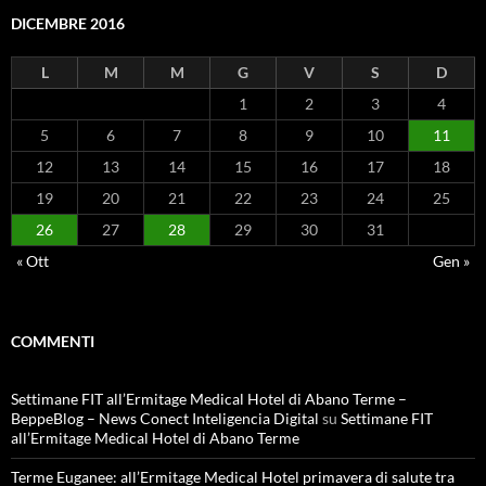
DICEMBRE 2016
L
M
M
G
V
S
D
1
2
3
4
5
6
7
8
9
10
11
12
13
14
15
16
17
18
19
20
21
22
23
24
25
26
27
28
29
30
31
« Ott
Gen »
COMMENTI
Settimane FIT all’Ermitage Medical Hotel di Abano Terme –
BeppeBlog – News Conect Inteligencia Digital
su
Settimane FIT
all’Ermitage Medical Hotel di Abano Terme
Terme Euganee: all’Ermitage Medical Hotel primavera di salute tra