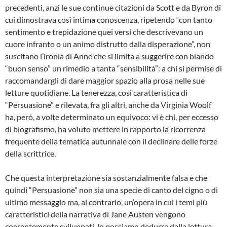
precedenti, anzi le sue continue citazioni da Scott e da Byron di
cui dimostrava così intima conoscenza, ripetendo “con tanto
sentimento e trepidazione quei versi che descrivevano un
cuore infranto o un animo distrutto dalla disperazione”, non
suscitano l’ironia di Anne che si limita a suggerire con blando
“buon senso” un rimedio a tanta “sensibilità”: a chi si permise di
raccomandargli di dare maggior spazio alla prosa nelle sue
letture quotidiane. La tenerezza, così caratteristica di
“Persuasione” e rilevata, fra gli altri, anche da Virginia Woolf
ha, però, a volte determinato un equivoco: vi è chi, per eccesso
di biografismo, ha voluto mettere in rapporto la ricorrenza
frequente della tematica autunnale con il declinare delle forze
della scrittrice.
Che questa interpretazione sia sostanzialmente falsa e che
quindi “Persuasione” non sia una specie di canto del cigno o di
ultimo messaggio ma, al contrario, un’opera in cui i temi più
caratteristici della narrativa di Jane Austen vengono
coerentemente sviluppati, lo possiamo dedurre dalla lettura