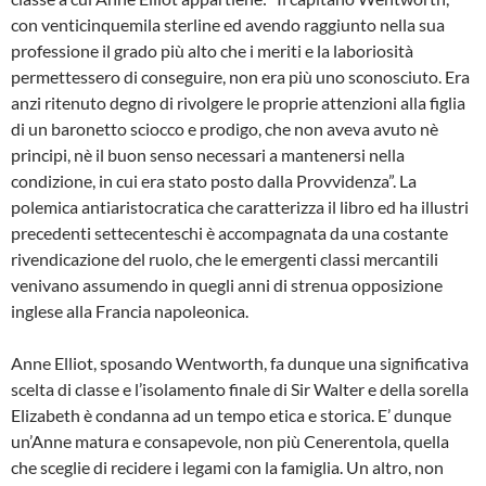
con venticinquemila sterline ed avendo raggiunto nella sua
professione il grado più alto che i meriti e la laboriosità
permettessero di conseguire, non era più uno sconosciuto. Era
anzi ritenuto degno di rivolgere le proprie attenzioni alla figlia
di un baronetto sciocco e prodigo, che non aveva avuto nè
principi, nè il buon senso necessari a mantenersi nella
condizione, in cui era stato posto dalla Provvidenza”. La
polemica antiaristocratica che caratterizza il libro ed ha illustri
precedenti settecenteschi è accompagnata da una costante
rivendicazione del ruolo, che le emergenti classi mercantili
venivano assumendo in quegli anni di strenua opposizione
inglese alla Francia napoleonica.
Anne Elliot, sposando Wentworth, fa dunque una significativa
scelta di classe e l’isolamento finale di Sir Walter e della sorella
Elizabeth è condanna ad un tempo etica e storica. E’ dunque
un’Anne matura e consapevole, non più Cenerentola, quella
che sceglie di recidere i legami con la famiglia. Un altro, non