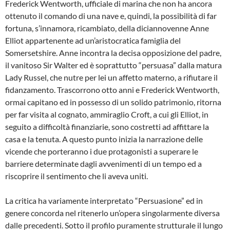
Frederick Wentworth, ufficiale di marina che non ha ancora
ottenuto il comando di una nave e, quindi, la possibilità di far
fortuna, s’innamora, ricambiato, della diciannovenne Anne
Elliot appartenente ad un’aristocratica famiglia del
Somersetshire. Anne incontra la decisa opposizione del padre,
il vanitoso Sir Walter ed è soprattutto “persuasa” dalla matura
Lady Russel, che nutre per lei un affetto materno, a rifiutare il
fidanzamento. Trascorrono otto anni e Frederick Wentworth,
ormai capitano ed in possesso di un solido patrimonio, ritorna
per far visita al cognato, ammiraglio Croft, a cui gli Elliot, in
seguito a difficoltà finanziarie, sono costretti ad affittare la
casa e la tenuta. A questo punto inizia la narrazione delle
vicende che porteranno i due protagonisti a superare le
barriere determinate dagli avvenimenti di un tempo ed a
riscoprire il sentimento che li aveva uniti.
La critica ha variamente interpretato “Persuasione” ed in
genere concorda nel ritenerlo un’opera singolarmente diversa
dalle precedenti. Sotto il profilo puramente strutturale il lungo