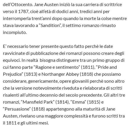
dell’Ottocento. Jane Austen iniziò la sua carriera di scrittrice
verso il 1787, cioè all’età di dodici anni, tredici anni per
interromperla trent’anni dopo quando la morte la colse mentre
stava lavorando a “Sandition”, il settimo romanzo rimasto
incompiuto.
E’ necessario tener presente questo fatto perchè le date
ravvicinate di pubblicazione dei romanzi possono creare degli
equivoci. In realtà bisogna distinguere tra un primo gruppo di
cui fanno parte “Ragione e sentimento” (1811), “Pride and
Prejudice” (1813) e Northanger Abbey (1818) che possiamo
considerare, genericamente, opere giovanili perchè sono altro
che la versione notevolmente riveduta e rielaborata di scritti
risalenti all’ultimo decennio del secolo precedente. Gli altri tre
romanzi, “Mansfield Park” (1814), “Emma” (1815) e
“Persuasione” (1818) appartengono alla maturità di Jane
Austen, rivelano una maggiore complessità e furono scritti tra
il 1811 e gli ultimi mesi.