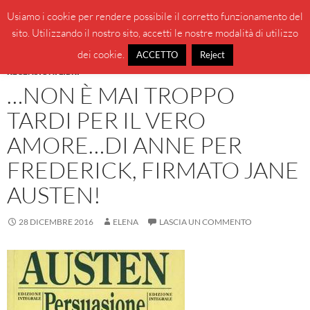
Vai
Cerca
BeppeBlog
Usiamo i cookie per rendere possibile il corretto funzionamento del
al
sito. Utilizzando il nostro sito, accetti le nostre modalità di utilizzo
MENU
contenuto
PRINCI
dei cookie.
ACCETTO
Reject
RECENSIONI LIBRI
…NON È MAI TROPPO
TARDI PER IL VERO
AMORE…DI ANNE PER
FREDERICK, FIRMATO JANE
AUSTEN!
28 DICEMBRE 2016
ELENA
LASCIA UN COMMENTO