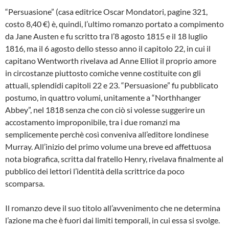
“Persuasione” (casa editrice Oscar Mondatori, pagine 321,
costo 8,40 €) è, quindi, l’ultimo romanzo portato a compimento
da Jane Austen e fu scritto tra l’8 agosto 1815 e il 18 luglio
1816, ma il 6 agosto dello stesso anno il capitolo 22, in cui il
capitano Wentworth rivelava ad Anne Elliot il proprio amore
in circostanze piuttosto comiche venne costituite con gli
attuali, splendidi capitoli 22 e 23. “Persuasione” fu pubblicato
postumo, in quattro volumi, unitamente a “Northhanger
Abbey”, nel 1818 senza che con ciò si volesse suggerire un
accostamento improponibile, tra i due romanzi ma
semplicemente perchè così conveniva all’editore londinese
Murray. All’inizio del primo volume una breve ed affettuosa
nota biografica, scritta dal fratello Henry, rivelava finalmente al
pubblico dei lettori l’identità della scrittrice da poco
scomparsa.
Il romanzo deve il suo titolo all’avvenimento che ne determina
l’azione ma che è fuori dai limiti temporali, in cui essa si svolge.