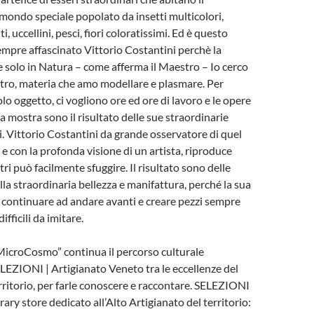
 mondo speciale popolato da insetti multicolori,
ti, uccellini, pesci, fiori coloratissimi. Ed è questo
mpre affascinato Vittorio Costantini perchè la
e solo in Natura – come afferma il Maestro – Io cerco
vetro, materia che amo modellare e plasmare. Per
lo oggetto, ci vogliono ore ed ore di lavoro e le opere
a mostra sono il risultato delle sue straordinarie
. Vittorio Costantini da grande osservatore di quel
 e con la profonda visione di un artista, riproduce
ltri può facilmente sfuggire. Il risultato sono delle
lla straordinaria bellezza e manifattura, perché la sua
i continuare ad andare avanti e creare pezzi sempre
ifficili da imitare.
MicroCosmo” continua il percorso culturale
LEZIONI | Artigianato Veneto tra le eccellenze del
erritorio, per farle conoscere e raccontare. SELEZIONI
ary store dedicato all’Alto Artigianato del territorio: