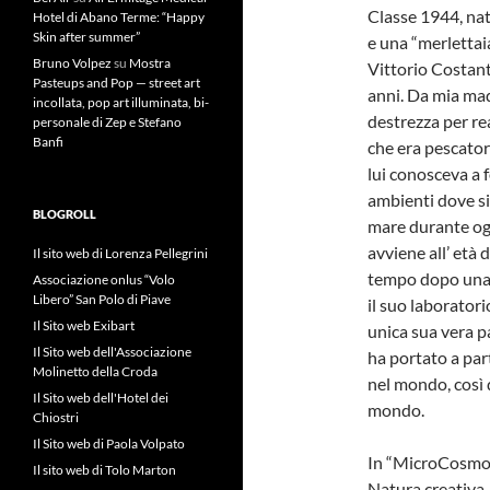
Classe 1944, nat
Hotel di Abano Terme: “Happy
Skin after summer”
e una “merlettaia
Bruno Volpez
su
Mostra
Vittorio Costanti
Pasteups and Pop — street art
anni. Da mia mad
incollata, pop art illuminata, bi-
destrezza per re
personale di Zep e Stefano
Banfi
che era pescatore
lui conosceva a 
ambienti dove si
BLOGROLL
mare durante ogn
avviene all’ età
Il sito web di Lorenza Pellegrini
tempo dopo una d
Associazione onlus “Volo
Libero” San Polo di Piave
il suo laboratori
Il Sito web Exibart
unica sua vera pa
Il Sito web dell'Associazione
ha portato a part
Molinetto della Croda
nel mondo, così 
Il Sito web dell'Hotel dei
mondo.
Chiostri
Il Sito web di Paola Volpato
In “MicroCosmo”
Il sito web di Tolo Marton
Natura creativa, 