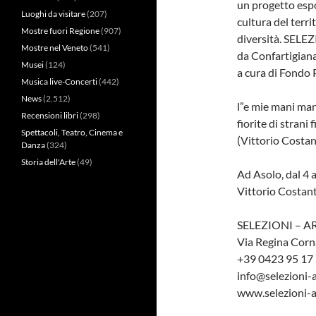
un progetto espos
Luoghi da visitare
(207)
cultura del terri
Mostre fuori Regione
(907)
diversità. SELE
Mostre nel Veneto
(541)
da Confartigian
Musei
(124)
a cura di Fondo 
Musica live-Concerti
(442)
News
(2.512)
l”e mie mani mani
Recensioni libri
(298)
fiorite di strani 
Spettacoli, Teatro, Cinema e
(Vittorio Costan
Danza
(324)
Storia dell'Arte
(49)
Ad Asolo, dal 4 
Vittorio Costanti
SELEZIONI – 
Via Regina Corn
+39 0423 95 17
info@selezioni-a
www.selezioni-a