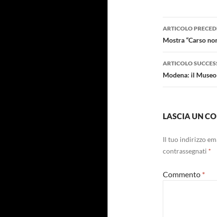
Navigazi
ARTICOLO PRECED
articolo
Mostra “Carso non
ARTICOLO SUCCES
Modena: il Museo 
LASCIA UN 
Il tuo indirizzo e
contrassegnati
*
Commento
*