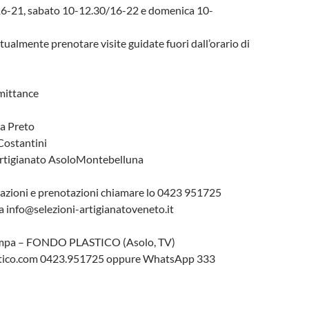
 16-21, sabato 10-12.30/16-22 e domenica 10-
tualmente prenotare visite guidate fuori dall’orario di
dmittance
ca Preto
 Costantini
artigianato AsoloMontebelluna
mazioni e prenotazioni chiamare lo 0423 951725
a info@selezioni-artigianatoveneto.it
stampa – FONDO PLASTICO (Asolo, TV)
tico.com 0423.951725 oppure WhatsApp 333