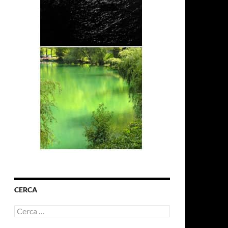
CERCA
Ricerca
per: