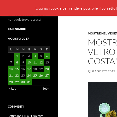
Cerca
BeppeBlog
Usiamo i cookie per rendere possibile il corretto f
Vai
Chi vuol fare trova i mezzi, chi
non vuole trova le scuse!
al
contenuto
CALENDARIO
MOSTRE NEL VENE
AGOSTO 2017
MOSTRA
VETRO 
L
M
M
G
V
S
D
1
2
3
4
5
6
COSTA
7
8
9
10
11
12
13
14
15
16
17
18
19
20
8 AGOSTO 2017
21
22
23
24
25
26
27
28
29
30
31
« Lug
Set »
COMMENTI
Settimane FIT all’Ermitage