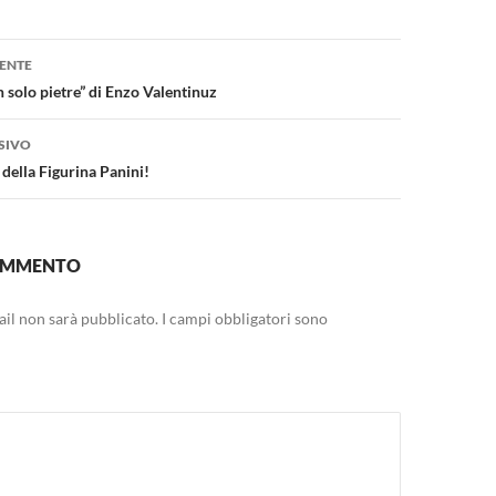
one
ENTE
 solo pietre” di Enzo Valentinuz
SIVO
della Figurina Panini!
COMMENTO
mail non sarà pubblicato.
I campi obbligatori sono