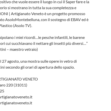
itivo che vuole essere il luogo in cui il Saper fare e la
torio si mostrano in tutta la sua completezza e
ZIONI | Artigianato Veneto è un progetto promosso
ato AsoloMontebelluna, con il sostegno di EBAV ed è
Plastico (Asolo TV).
polano i miei ricordi…le pesche infantili, le barene
fiori cui succhiavano il nettare gli insetti più diversi…”
tini – maestro vetraio)
al 27 agosto, una mostra sulle opere in vetro di
ni secondo gli orari di apertura dello spazio.
ARTIGIANATO VENETO
aro 220 (31011)
 25
rtigianatoveneto.it
rtigianatoveneto.it