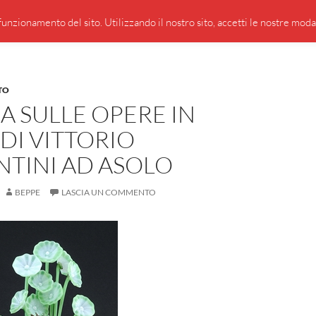
PRESENTAZIONE DI GIUSEPPE BORSOI
SEGNALAZIO
unzionamento del sito. Utilizzando il nostro sito, accetti le nostre modali
TO
 SULLE OPERE IN
DI VITTORIO
NTINI AD ASOLO
BEPPE
LASCIA UN COMMENTO