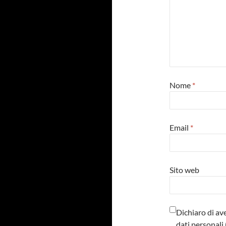
Nome
*
Email
*
Sito web
Dichiaro di av
dati personal