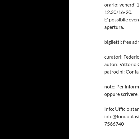
orario: venerdì
12.30/16-20.
E’ possibile even
apertura.
biglietti: free a
curatori: Federi
autori: Vittorio
patrocini: Conf
note: Per infor
oppure scrivere 
Info: Ufficio 
info@fondoplas
7566740