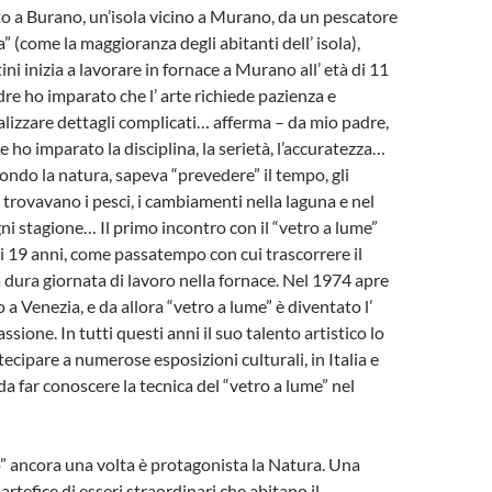
o a Burano, un’isola vicino a Murano, da un pescatore
” (come la maggioranza degli abitanti dell’ isola),
ni inizia a lavorare in fornace a Murano all’ età di 11
re ho imparato che l’ arte richiede pazienza e
alizzare dettagli complicati… afferma – da mio padre,
 ho imparato la disciplina, la serietà, l’accuratezza…
fondo la natura, sapeva “prevedere” il tempo, gli
 trovavano i pesci, i cambiamenti nella laguna e nel
i stagione… Il primo incontro con il “vetro a lume”
 di 19 anni, come passatempo con cui trascorrere il
ura giornata di lavoro nella fornace. Nel 1974 apre
o a Venezia, e da allora “vetro a lume” è diventato l’
ssione. In tutti questi anni il suo talento artistico lo
ecipare a numerose esposizioni culturali, in Italia e
da far conoscere la tecnica del “vetro a lume” nel
 ancora una volta è protagonista la Natura. Una
artefice di esseri straordinari che abitano il