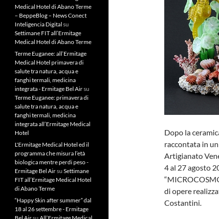
Medical Hotel di Abano Terme
– BeppeBlog – News Conect
Inteligencia Digital
su
Settimane FIT all’Ermitage
Medical Hotel di Abano Terme
Terme Euganee: all’Ermitage
Medical Hotel primavera di
salute tra natura, acqua e
fanghi termali, medicina
integrata - Ermitage Bel Air
su
Terme Euganee: primavera di
salute tra natura, acqua e
fanghi termali, medicina
integrata all’Ermitage Medical
Dopo la ceramic
Hotel
raccontata in un
L'Ermitage Medical Hotel ed il
programma che misura l’età
Artigianato Vene
biologica mentre perdi peso -
4 al 27 agosto 20
Ermitage Bel Air
su
Settimane
“MICROCOSMO | o
FIT all’Ermitage Medical Hotel
di Abano Terme
di opere realizza
“Happy Skin after summer” dal
Costantini.
18 al 26 settembre - Ermitage
Bel Air
su
All’Ermitage Medical