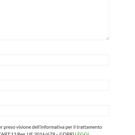
er preso visione dell’informativa per il trattamento
i (ART:13 Reg. UE 2016/679 – GDPR)
LEGGI