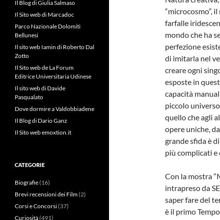
Il Blog di Giulia Salmaso
“microcosmo”, il
Il Sito web di Marcadoc
farfalle iridescen
Parco Nazionale Dolomiti
mondo che ha se
Bellunesi
perfezione esist
Il sito web Iamin di Roberto Dal
Zotto
di imitarla nel 
Il Sito web de La Forum
creare ogni singo
Editrice Universitaria Udinese
esposte in quest
Il sito web di Davide
capacità manuali
Pasqualato
piccolo universo
Dove dormire a Valdobbiadene
quello che agli a
Il Blog di Dario Ganz
opere uniche, da
Il Sito web emoxtion.it
grande sfida è d
più complicati e d
CATEGORIE
Con la mostra “
Biografie
(16)
intrapreso da SE
Brevi recensioni dei Film
(2)
saper fare del t
Corsi e Concorsi
(37)
è il primo Tempor
Curiosità
(491)