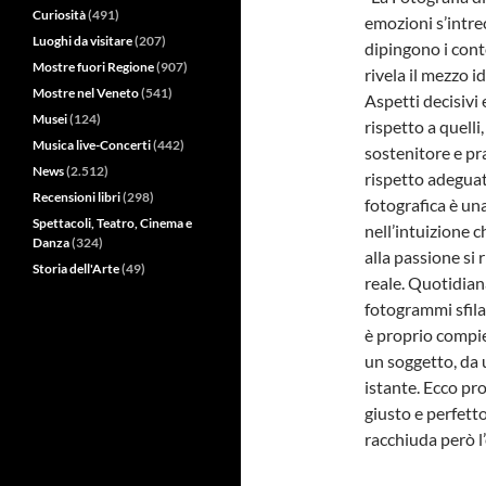
Curiosità
(491)
emozioni s’intre
Luoghi da visitare
(207)
dipingono i cont
Mostre fuori Regione
(907)
rivela il mezzo i
Mostre nel Veneto
(541)
Aspetti decisivi 
Musei
(124)
rispetto a quell
Musica live-Concerti
(442)
sostenitore e pr
News
(2.512)
rispetto adeguato
Recensioni libri
(298)
fotografica è un
Spettacoli, Teatro, Cinema e
nell’intuizione c
Danza
(324)
alla passione si 
Storia dell'Arte
(49)
reale. Quotidian
fotogrammi sfila
è proprio compier
un soggetto, da u
istante. Ecco pro
giusto e perfetto
racchiuda però l’