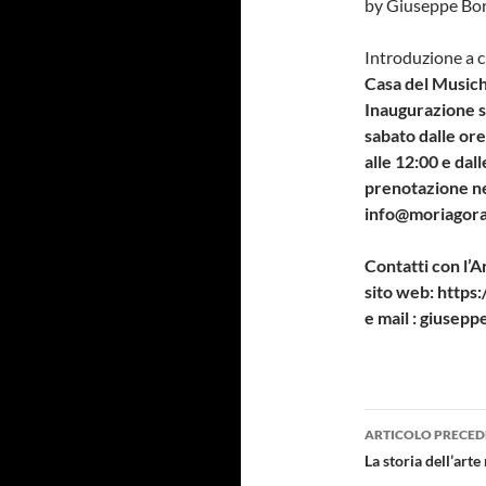
by Giuseppe Bor
Introduzione a 
Casa del Musich
Inaugurazione s
sabato dalle ore
alle 12:00 e dal
prenotazione nei
info@moriagora
Contatti con l’Ar
sito web: https
e mail : giusepp
Navigazi
ARTICOLO PRECED
articolo
La storia dell’arte