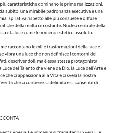
 più caratteristiche dominano le prime realizzazioni,
n da subito, una mirabile padronanza esecutiva e una
a ispirativa rispetto alle più consuete e diffuse
afiche della realtà circostante. Nucleo centrale della
stica è la luce come fenomeno estetico assoluto.
ime raccontano le mille trasformazioni della luce e
se vibra una luce che non definisce i contorni dei
fati, descrivendoli, ma è essa stessa protagonista
 Luce del Talento che viene da Dio, la Luce dell’Arte e
ce che ci appassiona alla Vita e ci svela la nostra
Verità che ci contiene, ci delimita e ci consente di
RACCONTA
iventa Poesia. Le immagini si tramutano in versi. Le