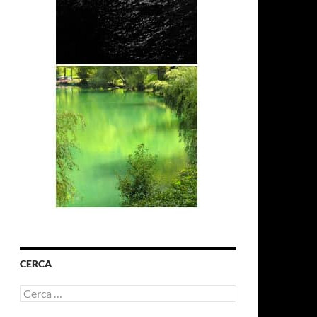
CERCA
Ricerca
per: