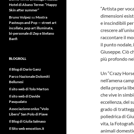
Hotel di Abano Terme: “Happy
“Artista per voc
Skin after summer”
dimensioni esist
Bruno Volpez
su
Mostra
e inscindibili pe
Pasteups and Pop — street art
incollata, pop art illuminata,
crescere all’unis
bi-personale di Zep e Stefano
raccontare il mon
Banfi
il punto nodale, i
Giuseppe. Ciò che
più profondo nell
BLOGROLL
Il Blog di Dario Ganz
Un “Crazy Horse”
Parco Nazionale Dolomiti
nell’amena campa
Bellunesi
della propria li
Il sito web di Tolo Marton
che vive in simb
Il sito web di Davide
eccellenza, del 
Pasqualato
grado di trattegg
Associazione onlus “Volo
Libero” San Polo di Piave
poliedrica di Gi
Il Blog di Giulia Salmaso
vita, la Fotograf
Il Sito web emoxtion.it
animali domestici