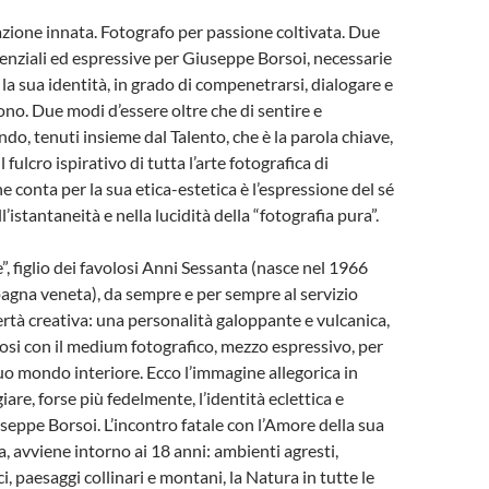
azione innata. Fotografo per passione coltivata. Due
enziali ed espressive per Giuseppe Borsoi, necessarie
r la sua identità, in grado di compenetrarsi, dialogare e
ono. Due modi d’essere oltre che di sentire e
do, tenuti insieme dal Talento, che è la parola chiave,
l fulcro ispirativo di tutta l’arte fotografica di
 conta per la sua etica-estetica è l’espressione del sé
’istantaneità e nella lucidità della “fotografia pura”.
, figlio dei favolosi Anni Sessanta (nasce nel 1966
gna veneta), da sempre e per sempre al servizio
bertà creativa: una personalità galoppante e vulcanica,
iosi con il medium fotografico, mezzo espressivo, per
suo mondo interiore. Ecco l’immagine allegorica in
iare, forse più fedelmente, l’identità eclettica e
useppe Borsoi. L’incontro fatale con l’Amore della sua
ia, avviene intorno ai 18 anni: ambienti agresti,
, paesaggi collinari e montani, la Natura in tutte le