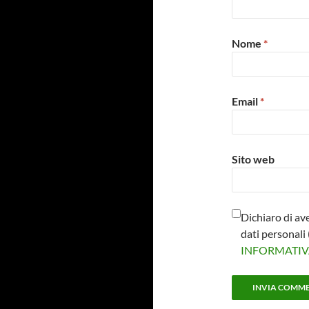
Nome
*
Email
*
Sito web
Dichiaro di av
dati personal
INFORMATI