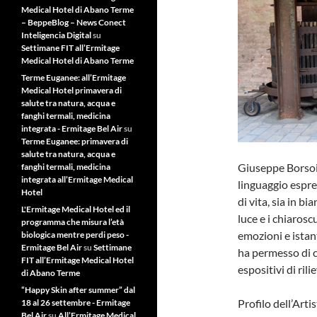
Medical Hotel di Abano Terme
– BeppeBlog – News Conect
Inteligencia Digital
su
Settimane FIT all’Ermitage
Medical Hotel di Abano Terme
Terme Euganee: all’Ermitage
Medical Hotel primavera di
salute tra natura, acqua e
fanghi termali, medicina
integrata - Ermitage Bel Air
su
Terme Euganee: primavera di
salute tra natura, acqua e
Giuseppe Borsoi 
fanghi termali, medicina
integrata all’Ermitage Medical
linguaggio espres
Hotel
di vita, sia in bi
L'Ermitage Medical Hotel ed il
luce e i chiarosc
programma che misura l’età
emozioni e istant
biologica mentre perdi peso -
Ermitage Bel Air
su
Settimane
ha permesso di c
FIT all’Ermitage Medical Hotel
espositivi di rili
di Abano Terme
“Happy Skin after summer” dal
Profilo dell’Arti
18 al 26 settembre - Ermitage
Bel Air
su
All’Ermitage Medical