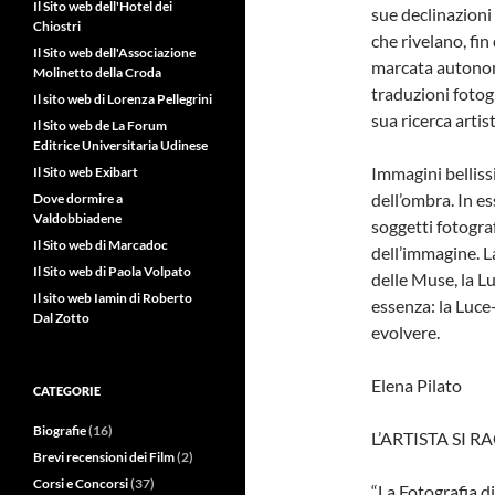
Il Sito web dell'Hotel dei
sue declinazioni
Chiostri
che rivelano, fi
Il Sito web dell'Associazione
marcata autonomi
Molinetto della Croda
traduzioni fotogr
Il sito web di Lorenza Pellegrini
sua ricerca arti
Il Sito web de La Forum
Editrice Universitaria Udinese
Immagini belliss
Il Sito web Exibart
dell’ombra. In es
Dove dormire a
Valdobbiadene
soggetti fotogra
Il Sito web di Marcadoc
dell’immagine. La
Il Sito web di Paola Volpato
delle Muse, la Lu
Il sito web Iamin di Roberto
essenza: la Luce-
Dal Zotto
evolvere.
Elena Pilato
CATEGORIE
Biografie
(16)
L’ARTISTA SI 
Brevi recensioni dei Film
(2)
Corsi e Concorsi
(37)
“La Fotografia d