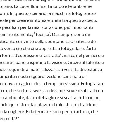
cciano. La Luce illumina il mondo e le ombre ne
orni. In questo scenario la macchina fotografica si
deale per creare sintonia e unità tra questi aspetti.
e peculiari per la mia ispirazione, più importanti
i, eminentemente, “tecnici”. Da sempre sono un
aticante convinto della spontaneità creativa e del
 verso ciò che ci si appresta a fotografare. L’arte
a forma d’espressione “astratta”: nasce nel pensiero e
he anticipano e ispirano la visione. Grazie al talento e
riesce, quindi, a materializzarla, a vestirla di sostanza
amente i nostri sguardi vedono centinaia di
re davanti agli occhi, in tempi brevissimi. Fotografare
e delle scelte visive rapidissime. Si viene attratti da
n ambiente, da un dettaglio e si scatta: tutto in un
prio qui risiede la chiave del mio stile: nell’attimo,
, da cogliere. E da fermare, solo per un attimo, che
eternità!”