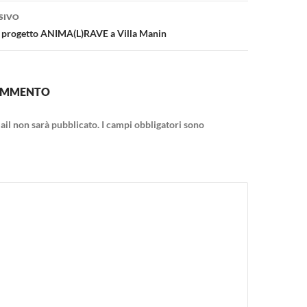
SIVO
l progetto ANIMA(L)RAVE a Villa Manin
COMMENTO
mail non sarà pubblicato.
I campi obbligatori sono