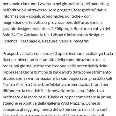
personale ciascuno. Lavorano nel giornalismo, nel marketing,
nell’editoria e, attraverso i loro progetti, ‘fotografano’ dati e
informazioni – sociali, economiche, politiche – con il
magnetismo e, talvolta, la provocazione, dell’arte. Sono la
graphic designer Valentina D’Efilippo, il direttore creativo del
Sole 24 Ore Adriano Attus, i visual e information designer
Federica Fragapane e, a seguire, Valerio Pellegrini.
Prospettiva Italia con le sue 70 opere instaura un dialogo tra la
ricerca universitaria e l’ambito della comunicazione e delle
redazioni giornalistiche che credono nelle potenzialità delle
rappresentazioni grafiche di big e micro data come strumento
di conoscenza e informazione. La campagna si origina dalla call
Nastro Azzurro Crowd, un’iniziativa promossa dal brand per
diffondere la creatività e l’innovazione italiana. L’obiettivo
prefissato è la raccolta di 10mila euro per completare la prima
stagione espositiva della galleria Wild Mazzini. Come di
consueto al raggiungimento del 50 per cento della cifra sarà
Nastro Azzurro a versare l’altra metà fino a un massimo di