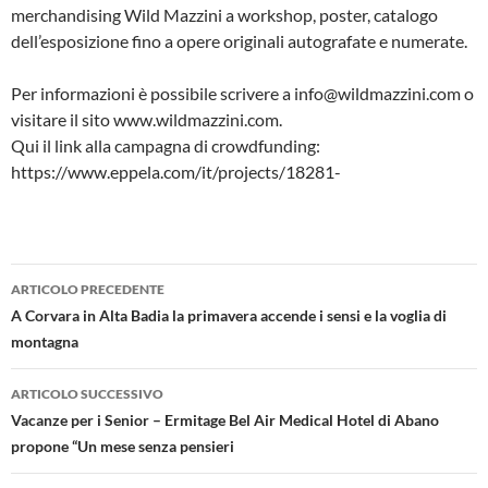
merchandising Wild Mazzini a workshop, poster, catalogo
dell’esposizione fino a opere originali autografate e numerate.
Per informazioni è possibile scrivere a info@wildmazzini.com o
visitare il sito www.wildmazzini.com.
Qui il link alla campagna di crowdfunding:
https://www.eppela.com/it/projects/18281-
Navigazione
ARTICOLO PRECEDENTE
articolo
A Corvara in Alta Badia la primavera accende i sensi e la voglia di
montagna
ARTICOLO SUCCESSIVO
Vacanze per i Senior – Ermitage Bel Air Medical Hotel di Abano
propone “Un mese senza pensieri