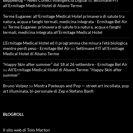
BeppeBlog – News Conect Inteligencia Digital
su
Settimane FIT
all’Ermitage Medical Hotel di Abano Terme
Terme Euganee: all’Ermitage Medical Hotel primavera di salute tra
natura, acqua e fanghi termali, medicina integrata - Ermitage Bel Air
su
Terme Euganee: primavera di salute tra natura, acqua e fanghi
termali, medicina integrata all’Ermitage Medical Hotel
L'Ermitage Medical Hotel ed il programma che misura l’età biologica
mentre perdi peso - Ermitage Bel Air
su
Settimane FIT all’Ermitage
Medical Hotel di Abano Terme
“Happy Skin after summer” dal 18 al 26 settembre - Ermitage Bel Air
su
All’Ermitage Medical Hotel di Abano Terme: “Happy Skin after
summer”
Bruno Volpez
su
Mostra Pasteups and Pop — street art incollata, pop
art illuminata, bi-personale di Zep e Stefano Banfi
BLOGROLL
Il sito web di Tolo Marton