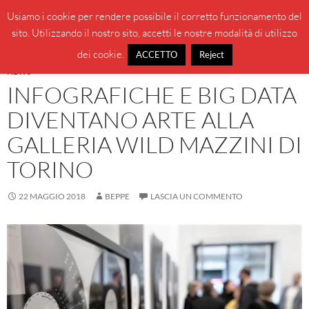
Vai
Cerca
BeppeBlog
Usiamo i cookie per rendere possibile il corretto funzionamento del
al
sito. Utilizzando il nostro sito, accetti le nostre modalità di utilizzo
MENU
contenuto
PRINCI
dei cookie.
ACCETTO
Reject
NEWS
INFOGRAFICHE E BIG DATA
DIVENTANO ARTE ALLA
GALLERIA WILD MAZZINI DI
TORINO
22 MAGGIO 2018
BEPPE
LASCIA UN COMMENTO