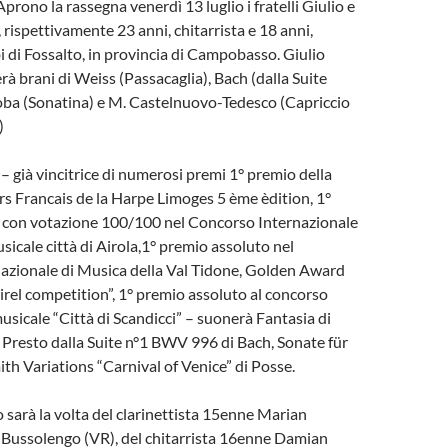
Aprono la rassegna venerdì 13 luglio i fratelli Giulio e
 rispettivamente 23 anni, chitarrista e 18 anni,
i di Fossalto, in provincia di Campobasso. Giulio
rà brani di Weiss (Passacaglia), Bach (dalla Suite
ba (Sonatina) e M. Castelnuovo-Tedesco (Capriccio
)
 – già vincitrice di numerosi premi 1° premio della
rs Francais de la Harpe Limoges 5 ème èdition, 1°
 con votazione 100/100 nel Concorso Internazionale
sicale città di Airola,1° premio assoluto nel
azionale di Musica della Val Tidone, Golden Award
irel competition”, 1° premio assoluto al concorso
usicale “Città di Scandicci” – suonerà Fantasia di
 Presto dalla Suite n°1 BWV 996 di Bach, Sonate für
th Variations “Carnival of Venice” di Posse.
o sarà la volta del clarinettista 15enne Marian
 Bussolengo (VR), del chitarrista 16enne Damian