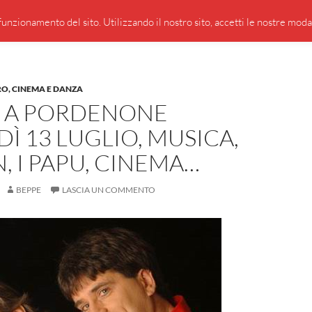
PRESENTAZIONE DI GIUSEPPE BORSOI
SEGNALAZIO
unzionamento del sito. Utilizzando il nostro sito, accetti le nostre modali
RO, CINEMA E DANZA
E A PORDENONE
Ì 13 LUGLIO, MUSICA,
 I PAPU, CINEMA…
BEPPE
LASCIA UN COMMENTO