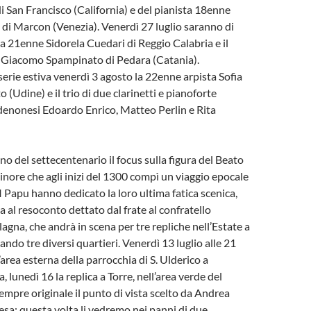
i San Francisco (California) e del pianista 18enne
di Marcon (Venezia). Venerdì 27 luglio saranno di
ta 21enne Sidorela Cuedari di Reggio Calabria e il
 Giacomo Spampinato di Pedara (Catania).
erie estiva venerdì 3 agosto la 22enne arpista Sofia
 (Udine) e il trio di due clarinetti e pianoforte
denonesi Edoardo Enrico, Matteo Perlin e Rita
no del settecentenario il focus sulla figura del Beato
inore che agli inizi del 1300 compì un viaggio epocale
 I Papu hanno dedicato la loro ultima fatica scenica,
ta al resoconto dettato dal frate al confratello
agna, che andrà in scena per tre repliche nell’Estate a
ndo tre diversi quartieri. Venerdì 13 luglio alle 21
l’area esterna della parrocchia di S. Ulderico a
, lunedì 16 la replica a Torre, nell’area verde del
empre originale il punto di vista scelto da Andrea
sa: questa volta li vedremo nei panni di due