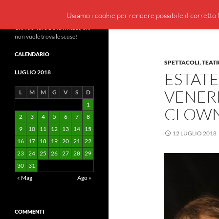
Cerca
BeppeBlog
Usiamo i cookie per rendere possibile il corretto f
Vai
Chi vuol fare trova i mezzi, chi
non vuole trova le scuse!
al
contenuto
CALENDARIO
SPETTACOLI, TEAT
LUGLIO 2018
ESTAT
VENERD
L
M
M
G
V
S
D
1
CLOWN,
2
3
4
5
6
7
8
9
10
11
12
13
14
15
12 LUGLIO 2018
16
17
18
19
20
21
22
23
24
25
26
27
28
29
30
31
« Mag
Ago »
COMMENTI