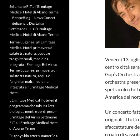
Settimane FIT all’Ermitage
Medical Hotel di Abano Terme
– BeppeBlog – News Conect
Inteligencia Digital
su
Settimane FIT all’Ermitage
Medical Hotel di Abano Terme
Terme Euganee: all’Ermitage
Medical Hotel primavera di
salute tra natura, acqua e
Venerdì 13 lugli
fanghi termali, medicina
integrata - Ermitage Bel Air
su
centro città sara
Terme Euganee: primavera di
Gap’s Orchestra 
salute tra natura, acqua e
orchestra presen
fanghi termali, medicina
integrata all’Ermitage Medical
spettacolo che h
Hotel
America del nor
L'Ermitage Medical Hotel ed il
programma che misura l’età
Un concerto fatto
biologica mentre perdi peso -
Ermitage Bel Air
su
Settimane
originali, il tut
FIT all’Ermitage Medical Hotel
sfaccettature de
di Abano Terme
croato di sassofo
“Happy Skin after summer” dal