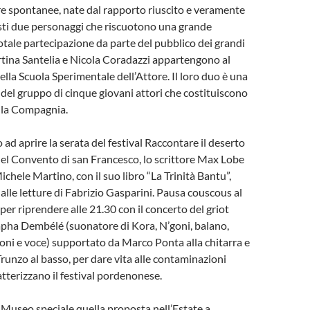
ure spontanee, nate dal rapporto riuscito e veramente
sti due personaggi che riscuotono una grande
otale partecipazione da parte del pubblico dei grandi
artina Santelia e Nicola Coradazzi appartengono al
 della Scuola Sperimentale dell’Attore. Il loro duo è una
 del gruppo di cinque giovani attori che costituiscono
lla Compagnia.
 ad aprire la serata del festival Raccontare il deserto
 nel Convento di san Francesco, lo scrittore Max Lobe
chele Martino, con il suo libro “La Trinità Bantu”,
le letture di Fabrizio Gasparini. Pausa couscous al
per riprendere alle 21.30 con il concerto del griot
pha Dembélé (suonatore di Kora, N’goni, balano,
oni e voce) supportato da Marco Ponta alla chitarra e
runzo al basso, per dare vita alle contaminazioni
atterizzano il festival pordenonese.
l Museo speciale quella proposta nell’Estate a