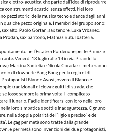
ca elettro-acustica, che parte dall’idea di riprodurre
a con strumenti acustici senza effetti. Nel loro
ano pezzi storici della musica tecno e dance dagli anni
con qualche pezzo originale. I membri del gruppo sono:
 sax alto, Paolo Gortan, sax tenore, Luka Vrbanec,
ca Prodan, sax baritono, Mathias Butul batteria.
ppuntamento nell’Estate a Pordenone per le Primizie
rrante. Venerdì 13 luglio alle 18 in via Pirandello
nova) Martina Santelia e Nicola Coradazzi metteranno
acolo di clownerie Bang Bang per la regia di di
. Protagonisti Blanc e Avost, ovvero il Bianco e
oppie tradizionali di clown: guitti di strada, che
 se fosse sempre la prima volta, il complicato
are il lunario. Facile identificarsi con loro nella loro
nella loro simpatica e sottile inadeguatezza. Ognuno
ere, nella doppia polarità del “ligio e preciso” e del
sta”. Le gag per metà sono tratte dalla grande
lown, e per metà sono invenzioni dei due protagonisti,