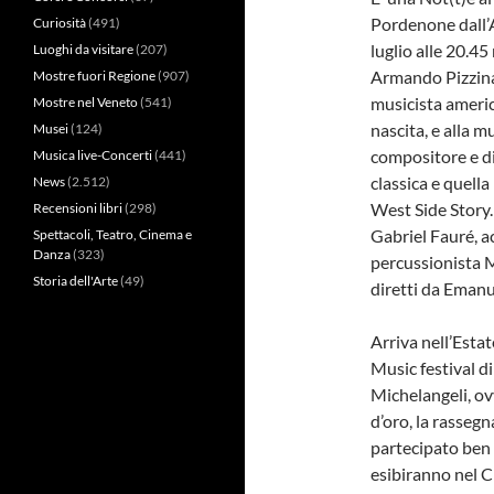
Pordenone dall’
Curiosità
(491)
luglio alle 20.4
Luoghi da visitare
(207)
Armando Pizzinat
Mostre fuori Regione
(907)
musicista americ
Mostre nel Veneto
(541)
nascita, e alla 
Musei
(124)
compositore e di
Musica live-Concerti
(441)
classica e quell
News
(2.512)
West Side Story.
Recensioni libri
(298)
Gabriel Fauré, a
Spettacoli, Teatro, Cinema e
Danza
(323)
percussionista M
Storia dell'Arte
(49)
diretti da Emanu
Arriva nell’Esta
Music festival di
Michelangeli, ov
d’oro, la rasseg
partecipato ben 
esibiranno nel Ch