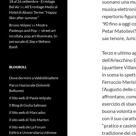
suonano una musi
18 al 26 settembre - Ermitage
Bel Air
su
All’Ermitage Medical
musica elettronic
Hotel di Abano Terme: “Happy
repertorio figur
Skin after summer”
’90 fino a oggi 
Bruno Volpez
su
Mostra
Petar Matoševi?,
Pasteups and Pop — street art
incollata, pop art illuminata, bi-
sax tenore, Juri
personale di Zep e Stefano
Banfi
Terzo e ultimo a
dell’Arlecchino E
(quartiere Villa
BLOGROLL
in scena lo spett
Dove dormire a Valdobbiadene
Ferruccio Merisi
Parco Nazionale Dolomiti
l’Augusto delle c
Bellunesi
affrontano, come
Il Sito web di Paola Volpato
esercizio di sbarc
Il Blog di Giulia Salmaso
buona volontà e 
Il Sito web di Marcadoc
con il suo caratt
Il sito web di Tolo Marton
“pratico e casini
Il Sito web de La Forum
tradizione dei c
Editrice Universitaria Udinese