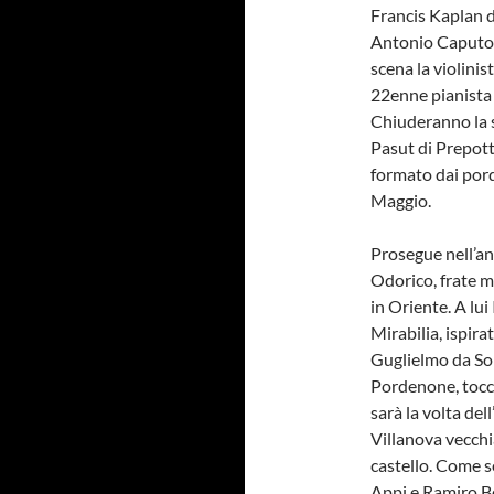
Francis Kaplan d
Antonio Caputo 
scena la violinis
22enne pianista
Chiuderanno la s
Pasut di Prepotto
formato dai por
Maggio.
Prosegue nell’an
Odorico, frate m
in Oriente. A lui
Mirabilia, ispira
Guglielmo da Sol
Pordenone, tocca
sarà la volta del
Villanova vecchia
castello. Come s
Appi e Ramiro Be