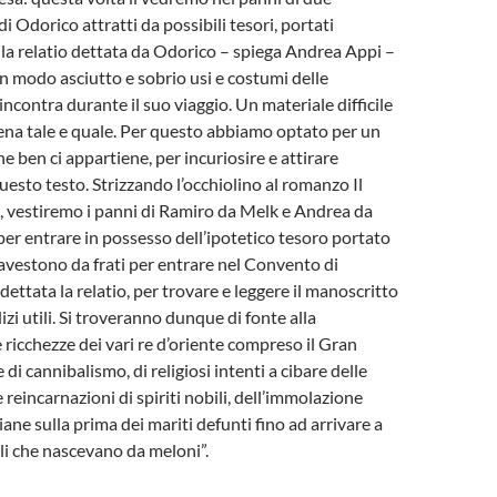
i Odorico attratti da possibili tesori, portati
ella relatio dettata da Odorico – spiega Andrea Appi –
 in modo asciutto e sobrio usi e costumi delle
ncontra durante il suo viaggio. Un materiale difficile
ena tale e quale. Per questo abbiamo optato per un
he ben ci appartiene, per incuriosire e attirare
uesto testo. Strizzando l’occhiolino al romanzo Il
 vestiremo i panni di Ramiro da Melk e Andrea da
 per entrare in possesso dell’ipotetico tesoro portato
ravestono da frati per entrare nel Convento di
ettata la relatio, per trovare e leggere il manoscritto
dizi utili. Si troveranno dunque di fonte alla
 ricchezze dei vari re d’oriente compreso il Gran
 di cannibalismo, di religiosi intenti a cibare delle
reincarnazioni di spiriti nobili, dell’immolazione
ane sulla prima dei mariti defunti fino ad arrivare a
lli che nascevano da meloni”.