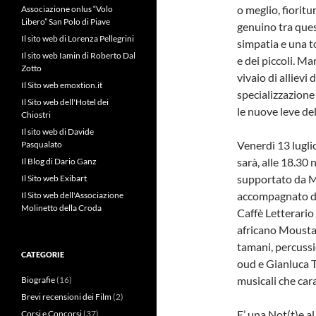
o meglio, fiorit
Associazione onlus “Volo
Libero” San Polo di Piave
genuino tra que
Il sito web di Lorenza Pellegrini
simpatia e una t
Il sito web Iamin di Roberto Dal
e dei piccoli. M
Zotto
vivaio di allievi
Il Sito web emoxtion.it
specializzazione
Il Sito web dell'Hotel dei
le nuove leve de
Chiostri
Il sito web di Davide
Venerdì 13 luglio
Pasqualato
sarà, alle 18.30
Il Blog di Dario Ganz
supportato da Mi
Il Sito web Exibart
accompagnato dal
Il Sito web dell'Associazione
Molinetto della Croda
Caffè Letterario 
africano Mousta
tamani, percussi
CATEGORIE
oud e Gianluca T
musicali che car
Biografie
(16)
Brevi recensioni dei Film
(2)
E’ una Not(t)e a
Corsi e Concorsi
(37)