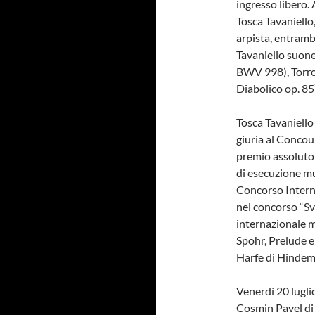
ingresso libero. 
Tosca Tavaniello,
arpista, entramb
Tavaniello suone
BWV 998), Torro
Diabolico op. 85
Tosca Tavaniello
giuria al Concou
premio assoluto
di esecuzione mu
Concorso Intern
nel concorso “Sv
internazionale m
Spohr, Prelude e
Harfe di Hindemi
Venerdì 20 lugli
Cosmin Pavel di