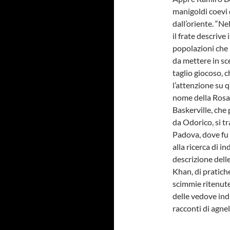
manigoldi coevi d
dall’oriente. “N
il frate descrive
popolazioni che i
da mettere in sc
taglio giocoso, c
l’attenzione su q
nome della Rosa,
Baskerville, che
da Odorico, si t
Padova, dove fu d
alla ricerca di in
descrizione delle
Khan, di pratiche
scimmie ritenute 
delle vedove indi
racconti di agne