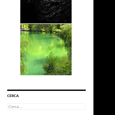
CERCA
Ricerca
per: