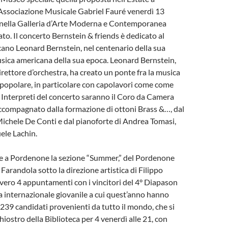
Associazione Musicale Gabriel Fauré venerdì 13
5 nella Galleria d’Arte Moderna e Contemporanea
o. Il concerto Bernstein & friends è dedicato al
ano Leonard Bernstein, nel centenario della sua
musica americana della sua epoca. Leonard Bernstein,
rettore d’orchestra, ha creato un ponte fra la musica
a popolare, in particolare con capolavori come come
 Interpreti del concerto saranno il Coro da Camera
ccompagnato dalla formazione di ottoni Brass &…, dal
ichele De Conti e dal pianoforte di Andrea Tomasi,
ele Lachin.
te a Pordenone la sezione “Summer,” del Pordenone
 Farandola sotto la direzione artistica di Filippo
vero 4 appuntamenti con i vincitori del 4° Diapason
na internazionale giovanile a cui quest’anno hanno
239 candidati provenienti da tutto il mondo, che si
iostro della Biblioteca per 4 venerdì alle 21, con