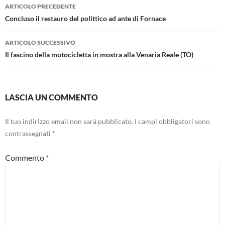
Navigazione
ARTICOLO PRECEDENTE
articolo
Concluso il restauro del polittico ad ante di Fornace
ARTICOLO SUCCESSIVO
Il fascino della motocicletta in mostra alla Venaria Reale (TO)
LASCIA UN COMMENTO
Il tuo indirizzo email non sarà pubblicato.
I campi obbligatori sono
contrassegnati
*
Commento
*