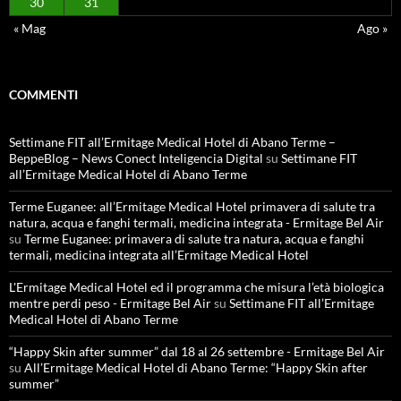
30
31
« Mag
Ago »
COMMENTI
Settimane FIT all’Ermitage Medical Hotel di Abano Terme –
BeppeBlog – News Conect Inteligencia Digital
su
Settimane FIT
all’Ermitage Medical Hotel di Abano Terme
Terme Euganee: all’Ermitage Medical Hotel primavera di salute tra
natura, acqua e fanghi termali, medicina integrata - Ermitage Bel Air
su
Terme Euganee: primavera di salute tra natura, acqua e fanghi
termali, medicina integrata all’Ermitage Medical Hotel
L'Ermitage Medical Hotel ed il programma che misura l’età biologica
mentre perdi peso - Ermitage Bel Air
su
Settimane FIT all’Ermitage
Medical Hotel di Abano Terme
“Happy Skin after summer” dal 18 al 26 settembre - Ermitage Bel Air
su
All’Ermitage Medical Hotel di Abano Terme: “Happy Skin after
summer”