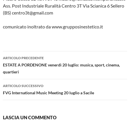
Ass. Post Industriale Ruralità Centro 3T Via Scianica 6 Sellero
(BS) centro3t@gmail.com
comunicato inoltrato da www.grupposinestetico.it
Navigazione
ARTICOLO PRECEDENTE
articolo
ESTATE A PORDENONE venerdì 20 luglio: musica, sport, cinema,
quartieri
ARTICOLO SUCCESSIVO
FVG International Music Meeting 20 luglio a Sacile
LASCIA UN COMMENTO