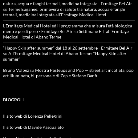
natura, acqua e fanghi termali, medicina integrata - Ermitage Bel Air
su
Terme Euganee: primavera di salute tra natura, acqua e fanghi
termali, medicina integrata all’Ermitage Medical Hotel
L'Ermitage Medical Hotel ed il programma che misura l’età biologica
mentre perdi peso - Ermitage Bel Air
su
Settimane FIT all’Ermitage
Medical Hotel di Abano Terme
“Happy Skin after summer” dal 18 al 26 settembre - Ermitage Bel Air
su
All’Ermitage Medical Hotel di Abano Terme: “Happy Skin after
summer”
Bruno Volpez
su
Mostra Pasteups and Pop — street art incollata, pop
art illuminata, bi-personale di Zep e Stefano Banfi
BLOGROLL
Il sito web di Lorenza Pellegrini
Il sito web di Davide Pasqualato