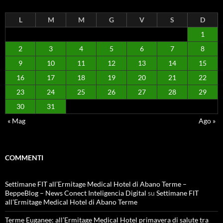
L
M
M
G
V
S
D
1
2
3
4
5
6
7
8
9
10
11
12
13
14
15
16
17
18
19
20
21
22
23
24
25
26
27
28
29
30
31
« Mag
Ago »
COMMENTI
Settimane FIT all’Ermitage Medical Hotel di Abano Terme –
BeppeBlog – News Conect Inteligencia Digital
su
Settimane FIT
all’Ermitage Medical Hotel di Abano Terme
Terme Euganee: all’Ermitage Medical Hotel primavera di salute tra