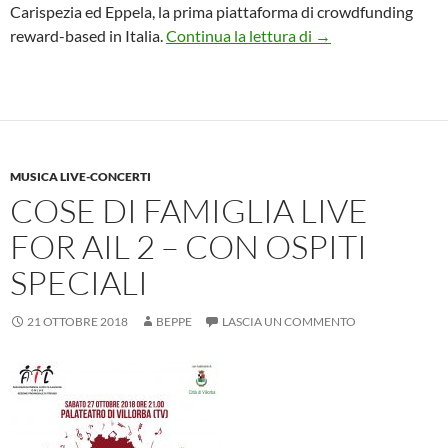
Carispezia ed Eppela, la prima piattaforma di crowdfunding
Fondazione Carispez
reward-based in Italia.
Continua la lettura di
→
MUSICA LIVE-CONCERTI
COSE DI FAMIGLIA LIVE
FOR AIL 2 – CON OSPITI
SPECIALI
21 OTTOBRE 2018
BEPPE
LASCIA UN COMMENTO