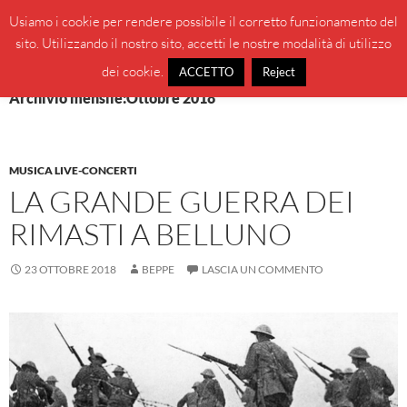
Vai
Cerca
BeppeBlog
Usiamo i cookie per rendere possibile il corretto funzionamento del
al
sito. Utilizzando il nostro sito, accetti le nostre modalità di utilizzo
MENU
contenuto
PRINCI
dei cookie.
ACCETTO
Reject
Archivio mensile:Ottobre 2018
MUSICA LIVE-CONCERTI
LA GRANDE GUERRA DEI
RIMASTI A BELLUNO
23 OTTOBRE 2018
BEPPE
LASCIA UN COMMENTO