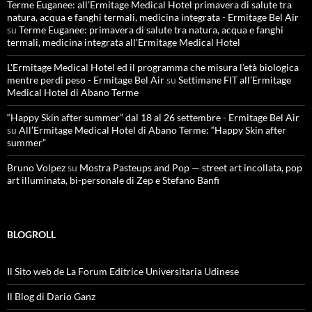
Terme Euganee: all’Ermitage Medical Hotel primavera di salute tra
natura, acqua e fanghi termali, medicina integrata - Ermitage Bel Air
su
Terme Euganee: primavera di salute tra natura, acqua e fanghi
termali, medicina integrata all’Ermitage Medical Hotel
L'Ermitage Medical Hotel ed il programma che misura l’età biologica
mentre perdi peso - Ermitage Bel Air
su
Settimane FIT all’Ermitage
Medical Hotel di Abano Terme
“Happy Skin after summer” dal 18 al 26 settembre - Ermitage Bel Air
su
All’Ermitage Medical Hotel di Abano Terme: “Happy Skin after
summer”
Bruno Volpez
su
Mostra Pasteups and Pop — street art incollata, pop
art illuminata, bi-personale di Zep e Stefano Banfi
BLOGROLL
Il Sito web de La Forum Editrice Universitaria Udinese
Il Blog di Dario Ganz