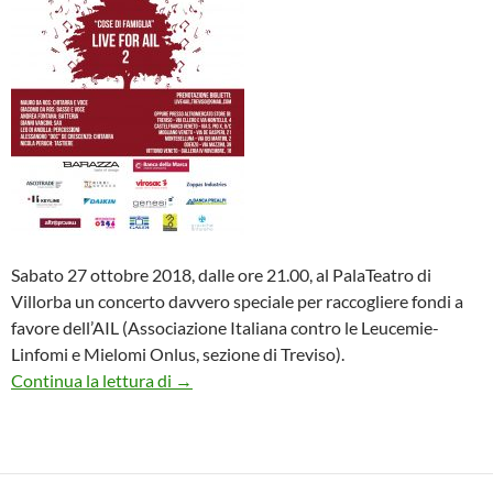
Sabato 27 ottobre 2018, dalle ore 21.00, al PalaTeatro di
Villorba un concerto davvero speciale per raccogliere fondi a
favore dell’AIL (Associazione Italiana contro le Leucemie-
Linfomi e Mielomi Onlus, sezione di Treviso).
Cose di Famiglia Live for Ail 2 – con ospiti 
Continua la lettura di
→