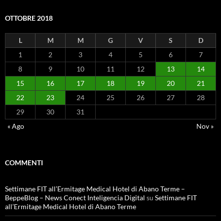
OTTOBRE 2018
L
M
M
G
V
S
D
1
2
3
4
5
6
7
8
9
10
11
12
13
14
15
16
17
18
19
20
21
22
23
24
25
26
27
28
29
30
31
« Ago
Nov »
COMMENTI
Settimane FIT all’Ermitage Medical Hotel di Abano Terme –
BeppeBlog – News Conect Inteligencia Digital
su
Settimane FIT
all’Ermitage Medical Hotel di Abano Terme