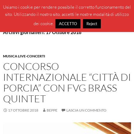
Vai
Cerca
BeppeBlog
Usiamo i cookie per rendere possibile il corretto funzionamento del
al
sito. Utilizzando il nostro sito, accetti le nostre modalità di utilizzo
MENU
contenuto
PRINCI
dei cookie.
ACCETTO
Reject
Archivi giornalieri: 17 Ottobre 2018
MUSICA LIVE-CONCERTI
CONCORSO
INTERNAZIONALE “CITTÀ DI
PORCIA” CON FVG BRASS
QUINTET
17 OTTOBRE 2018
BEPPE
LASCIA UN COMMENTO