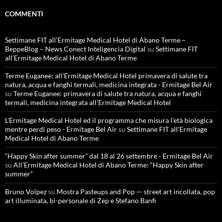
COMMENTI
Settimane FIT all’Ermitage Medical Hotel di Abano Terme –
BeppeBlog – News Conect Inteligencia Digital
su
Settimane FIT
all’Ermitage Medical Hotel di Abano Terme
Terme Euganee: all’Ermitage Medical Hotel primavera di salute tra
natura, acqua e fanghi termali, medicina integrata - Ermitage Bel Air
su
Terme Euganee: primavera di salute tra natura, acqua e fanghi
termali, medicina integrata all’Ermitage Medical Hotel
L'Ermitage Medical Hotel ed il programma che misura l’età biologica
mentre perdi peso - Ermitage Bel Air
su
Settimane FIT all’Ermitage
Medical Hotel di Abano Terme
“Happy Skin after summer” dal 18 al 26 settembre - Ermitage Bel Air
su
All’Ermitage Medical Hotel di Abano Terme: “Happy Skin after
summer”
Bruno Volpez
su
Mostra Pasteups and Pop — street art incollata, pop
art illuminata, bi-personale di Zep e Stefano Banfi