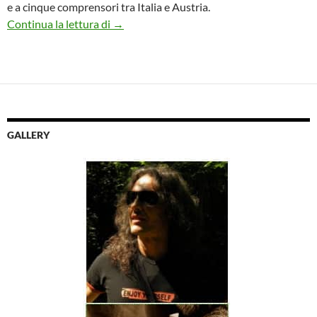
e a cinque comprensori tra Italia e Austria.
Belpiano – Malga San Valentino. Dal 14 di
Continua la lettura di
→
GALLERY