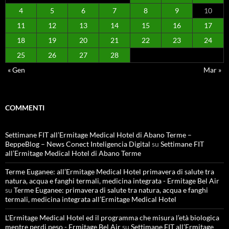
4
5
6
7
8
9
10
11
12
13
14
15
16
17
18
19
20
21
22
23
24
25
26
27
28
« Gen
Mar »
COMMENTI
Settimane FIT all’Ermitage Medical Hotel di Abano Terme –
BeppeBlog – News Conect Inteligencia Digital
su
Settimane FIT
all’Ermitage Medical Hotel di Abano Terme
Terme Euganee: all’Ermitage Medical Hotel primavera di salute tra
natura, acqua e fanghi termali, medicina integrata - Ermitage Bel Air
su
Terme Euganee: primavera di salute tra natura, acqua e fanghi
termali, medicina integrata all’Ermitage Medical Hotel
L'Ermitage Medical Hotel ed il programma che misura l’età biologica
mentre perdi peso - Ermitage Bel Air
su
Settimane FIT all’Ermitage