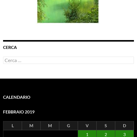
CERCA
Ricerca
per:
CALENDARIO
FEBBRAIO 2019
L
M
M
G
V
S
D
1
2
3