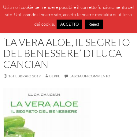
Vai
Cerca
BeppeBlog
Usiamo i cookie per rendere possibile il corretto funzionamento del
al
sito. Utilizzando il nostro sito, accetti le nostre modalità di utilizzo
MENU
contenuto
PRINCI
dei cookie.
ACCETTO
Reject
NEWS
‘LA VERA ALOE, IL SEGRETO
DEL BENESSERE’ DI LUCA
CANCIAN
18 FEBBRAIO 2019
BEPPE
LASCIA UN COMMENTO