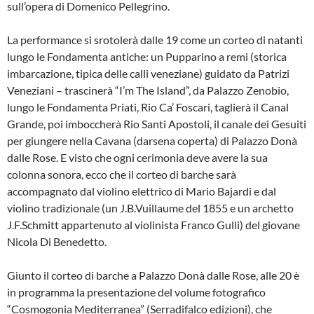
sull’opera di Domenico Pellegrino.
La performance si srotolerà dalle 19 come un corteo di natanti
lungo le Fondamenta antiche: un Pupparino a remi (storica
imbarcazione, tipica delle calli veneziane) guidato da Patrizi
Veneziani – trascinerà “I’m The Island”, da Palazzo Zenobio,
lungo le Fondamenta Priati, Rio Ca’ Foscari, taglierà il Canal
Grande, poi imboccherà Rio Santi Apostoli, il canale dei Gesuiti
per giungere nella Cavana (darsena coperta) di Palazzo Donà
dalle Rose. E visto che ogni cerimonia deve avere la sua
colonna sonora, ecco che il corteo di barche sarà
accompagnato dal violino elettrico di Mario Bajardi e dal
violino tradizionale (un J.B.Vuillaume del 1855 e un archetto
J.F.Schmitt appartenuto al violinista Franco Gulli) del giovane
Nicola Di Benedetto.
Giunto il corteo di barche a Palazzo Donà dalle Rose, alle 20 è
in programma la presentazione del volume fotografico
“Cosmogonia Mediterranea” (Serradifalco edizioni), che