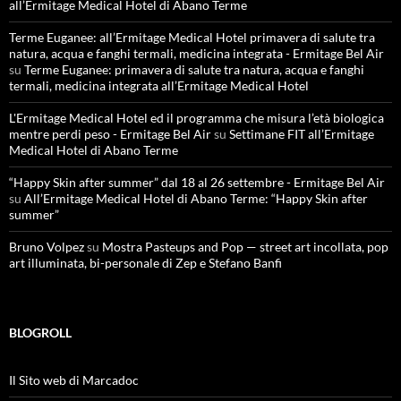
all’Ermitage Medical Hotel di Abano Terme
Terme Euganee: all’Ermitage Medical Hotel primavera di salute tra
natura, acqua e fanghi termali, medicina integrata - Ermitage Bel Air
su
Terme Euganee: primavera di salute tra natura, acqua e fanghi
termali, medicina integrata all’Ermitage Medical Hotel
L'Ermitage Medical Hotel ed il programma che misura l’età biologica
mentre perdi peso - Ermitage Bel Air
su
Settimane FIT all’Ermitage
Medical Hotel di Abano Terme
“Happy Skin after summer” dal 18 al 26 settembre - Ermitage Bel Air
su
All’Ermitage Medical Hotel di Abano Terme: “Happy Skin after
summer”
Bruno Volpez
su
Mostra Pasteups and Pop — street art incollata, pop
art illuminata, bi-personale di Zep e Stefano Banfi
BLOGROLL
Il Sito web di Marcadoc