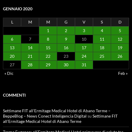
GENNAIO 2020
L
M
M
G
V
S
D
1
2
3
4
5
6
7
8
9
10
11
12
13
14
15
16
17
18
19
20
21
22
23
24
25
26
27
28
29
30
31
« Dic
Feb »
COMMENTI
Settimane FIT all’Ermitage Medical Hotel di Abano Terme –
BeppeBlog – News Conect Inteligencia Digital
su
Settimane FIT
all’Ermitage Medical Hotel di Abano Terme
Terme Euganee: all’Ermitage Medical Hotel primavera di salute tra