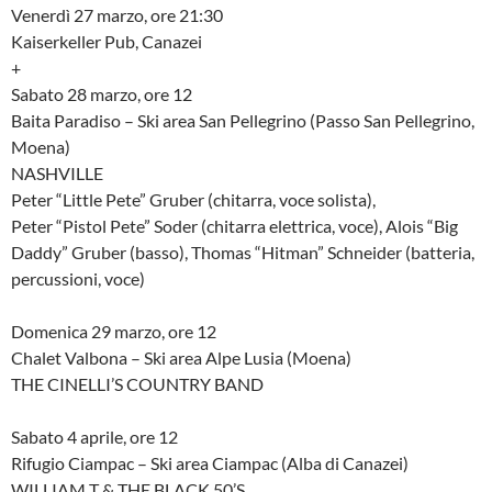
Venerdì 27 marzo, ore 21:30
Kaiserkeller Pub, Canazei
+
Sabato 28 marzo, ore 12
Baita Paradiso – Ski area San Pellegrino (Passo San Pellegrino,
Moena)
NASHVILLE
Peter “Little Pete” Gruber (chitarra, voce solista),
Peter “Pistol Pete” Soder (chitarra elettrica, voce), Alois “Big
Daddy” Gruber (basso), Thomas “Hitman” Schneider (batteria,
percussioni, voce)
Domenica 29 marzo, ore 12
Chalet Valbona – Ski area Alpe Lusia (Moena)
THE CINELLI’S COUNTRY BAND
Sabato 4 aprile, ore 12
Rifugio Ciampac – Ski area Ciampac (Alba di Canazei)
WILLIAM T & THE BLACK 50’S