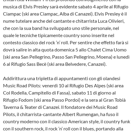
musica di Elvis Presley sarà evidente sabato 4 aprile al Rifugio
Ciampac (ski area Ciampac, Alba di Canazei). Elvis Presley è il
nume tutelare anche del cantante e chitarrista Luca Olivieri,
che con la sua band ha sviluppato uno stile personale, nel
quale le tecniche tipicamente country sono inserite nel
contesto classico del rock ’n’ roll. Per sentire che effetto farà si
dovrà salire in alta quota domenica 5 allo Chalet Cima Uomo
(ski area San Pellegrino, Passo San Pellegrino, Moena) e lunedì
6 al Rifugio Sass Becè (ski area Belvedere, Canazei).
Addirittura una tripletta di appuntamenti con gli olandesi
Music Road Pilots: venerdì 10 al Rifugio Des Alpes (ski area
Col Rodella, Campitello di Fassa), sabato 11 di giorno al
Rifugio Fodom (ski area Passo Pordoi) e la sera al Gran Tobià
Taverna & Teater di Canazei. Il fondatore dei Music Road
Pilots, il chitarrista-cantante Albert Rumengan, ha fuso il
country moderno con il classico American style, il country funk
con il southern rock, il rock ’n’ roll con il blues, portando alla