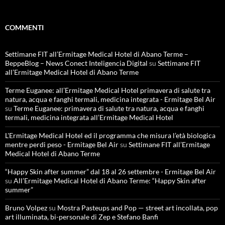
COMMENTI
Settimane FIT all’Ermitage Medical Hotel di Abano Terme –
BeppeBlog – News Conect Inteligencia Digital
su
Settimane FIT
all’Ermitage Medical Hotel di Abano Terme
Terme Euganee: all’Ermitage Medical Hotel primavera di salute tra
natura, acqua e fanghi termali, medicina integrata - Ermitage Bel Air
su
Terme Euganee: primavera di salute tra natura, acqua e fanghi
termali, medicina integrata all’Ermitage Medical Hotel
L'Ermitage Medical Hotel ed il programma che misura l’età biologica
mentre perdi peso - Ermitage Bel Air
su
Settimane FIT all’Ermitage
Medical Hotel di Abano Terme
“Happy Skin after summer” dal 18 al 26 settembre - Ermitage Bel Air
su
All’Ermitage Medical Hotel di Abano Terme: “Happy Skin after
summer”
Bruno Volpez
su
Mostra Pasteups and Pop — street art incollata, pop
art illuminata, bi-personale di Zep e Stefano Banfi