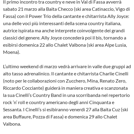
Il primo incontro tra country e neve in Val di Fassa avverrà
sabato 21 marzo alla Baita Checco (ski area Catinaccio, Vigo di
Fassa) con il Power Trio della cantante e chitarrista Ally Joyce:
una delle voci più interessanti della scena country italiana,
autrice ispirata ma anche interprete coinvolgente dei grandi
classici del genere. Ally Joyce concederà poi il bis, tornando a
esibirsi domenica 22 allo Chalet Valbona (ski area Alpe Lusia,
Moena).
L’ultimo weekend di marzo vedrà arrivare in valle due gruppi ad
alto tasso adrenalinico. Il cantante e chitarrista Charlie Cinelli
(noto per le collaborazioni con Zucchero, Mina, Renato Zero,
Riccardo Cocciante) guiderà in maniera creativa e scanzonata
la sua Cinelli’s Country Band in una scorribanda nel repertorio
rock ’n’ roll e country americano degli anni Cinquanta e
Sessanta. I Cinelli’s si esibiranno venerdì 27 alla Baita Cuz (ski
area Buffaure, Pozza di Fassa) e domenica 29 allo Chalet
Valbona.