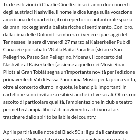
Tra le esibizioni di Charlie Cinelli si inseriranno due concerti
degli austriaci Nashville. Il nome la dice lunga sulla vocazione
americana del quartetto, il cui repertorio cantautorale spazia
da brani rockeggianti a ballate ricche di sentimento. Con loro,
dalla cima delle Dolomiti sembrerà di vedere i paesaggi del
Tennessee: la sera di venerdì 27 marzo al Kaiserkeller Pub di
Canazei e poi sabato 28 alla Baita Paradiso (ski area San
Pellegrino, Passo San Pellegrino, Moena). Il concerto dei
Nashville al Kaiserkeller (assieme a quello dei Music Road
Pilots al Gran Tobià) segna un’importante novità per l’edizione
primaverile di Val di Fassa Panorama Music: per la prima volta,
oltre al concerto diurno in quota, le band più importanti in
cartellone sono invitate a esibirsi anche in live serali. Oltre a un
ascolto di particolare qualità, l’ambientazione in club e teatro
permetterà ampia libertà di movimento a chi vorrà farsi
trascinare dallo spirito ballabile del country.
Aprile partirà sulle note dei Black 50’s: li guida il cantante e
chitarrista William T il cui profondo coinvolgimento con la