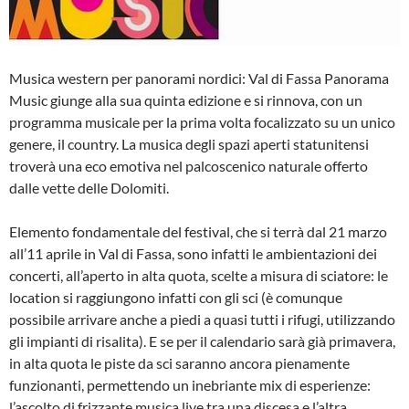
Musica western per panorami nordici: Val di Fassa Panorama
Music giunge alla sua quinta edizione e si rinnova, con un
programma musicale per la prima volta focalizzato su un unico
genere, il country. La musica degli spazi aperti statunitensi
troverà una eco emotiva nel palcoscenico naturale offerto
dalle vette delle Dolomiti.
Elemento fondamentale del festival, che si terrà dal 21 marzo
all’11 aprile in Val di Fassa, sono infatti le ambientazioni dei
concerti, all’aperto in alta quota, scelte a misura di sciatore: le
location si raggiungono infatti con gli sci (è comunque
possibile arrivare anche a piedi a quasi tutti i rifugi, utilizzando
gli impianti di risalita). E se per il calendario sarà già primavera,
in alta quota le piste da sci saranno ancora pienamente
funzionanti, permettendo un inebriante mix di esperienze:
l’ascolto di frizzante musica live tra una discesa e l’altra.