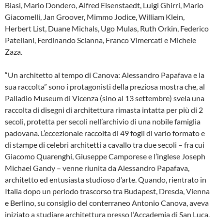
Biasi, Mario Dondero, Alfred Eisenstaedt, Luigi Ghirri, Mario
Giacomelli, Jan Groover, Mimmo Jodice, William Klein,
Herbert List, Duane Michals, Ugo Mulas, Ruth Orkin, Federico
Patellani, Ferdinando Scianna, Franco Vimercati e Michele
Zaza.
“Un architetto al tempo di Canova: Alessandro Papafava e la
sua raccolta” sono i protagonisti della preziosa mostra che, al
Palladio Museum di Vicenza (sino al 13 settembre) svela una
raccolta di disegni di architettura rimasta intatta per più di 2
secoli, protetta per secoli nell’archivio di una nobile famiglia
padovana. L’eccezionale raccolta di 49 fogli di vario formato e
di stampe di celebri architetti a cavallo tra due secoli – fra cui
Giacomo Quarenghi, Giuseppe Camporese e l’inglese Joseph
Michael Gandy – venne riunita da Alessandro Papafava,
architetto ed entusiasta studioso d’arte. Quando, rientrato in
Italia dopo un periodo trascorso tra Budapest, Dresda, Vienna
e Berlino, su consiglio del conterraneo Antonio Canova, aveva
iniziato a studiare architettura presso l’Accademia di San Luca.