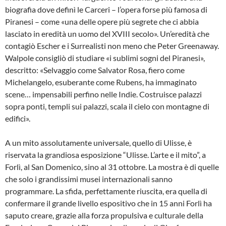
biografia dove definì le Carceri – l’opera forse più famosa di
Piranesi – come «una delle opere più segrete che ci abbia
lasciato in eredità un uomo del XVIII secolo». Un’eredità che
contagiò Escher e i Surrealisti non meno che Peter Greenaway.
Walpole consigliò di studiare «i sublimi sogni del Piranesi»,
descritto: «Selvaggio come Salvator Rosa, fiero come
Michelangelo, esuberante come Rubens, ha immaginato
scene… impensabili perfino nelle Indie. Costruisce palazzi
sopra ponti, templi sui palazzi, scala il cielo con montagne di
edifici».
A un mito assolutamente universale, quello di Ulisse, è
riservata la grandiosa esposizione “Ulisse. L’arte e il mito”, a
Forlì, al San Domenico, sino al 31 ottobre. La mostra è di quelle
che solo i grandissimi musei internazionali sanno
programmare. La sfida, perfettamente riuscita, era quella di
confermare il grande livello espositivo che in 15 anni Forlì ha
saputo creare, grazie alla forza propulsiva e culturale della