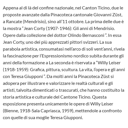
Appena al di là del confine nazionale, nel Canton Ticino, due le
proposte avanzate dalla Pinacoteca cantonale Giovanni Züst,
a Rancate (Mendrisio), sino all’11 ottobre. La prima delle due è
la mostra “Jean Corty (1907-1946): Gli anni di Mendrisio.
Opere dalla collezione del dottor Olindo Bernasconi “. In essa
Jean Corty, uno dei più apprezzati pittori svizzeri. La sua
parabola artistica, consumatasi nell’arco di soli vent’anni, rivela
la fascinazione per l’Espressionismo nordico subita durante gli
anni della formazione a La seconda è riservata a “Willy Leiser
(1918-1959): Grafica, pittura, scultura. La vita, l’opera e gli anni
con Teresa Giupponi “. Da molti anni la Pinacoteca Züst si
adopera per illustrare e valorizzare le realtà culturali e gli
artisti, talvolta dimenticati o trascurati, che hanno costituito la
storia artistica e culturale del Cantone Ticino. Questa
esposizione presenta unicamente le opere di Willy Leiser
(Bienne, 1918-Sala Capriasca, 1959), mettendole a confronto
con quelle di sua moglie Teresa Giupponi.