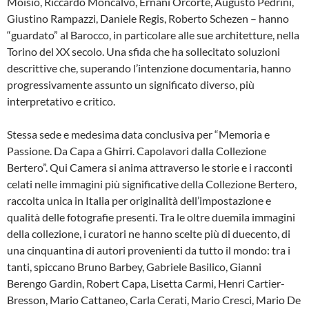
Moisio, Riccardo Moncalvo, Ernani Orcorte, Augusto Pedrini,
Giustino Rampazzi, Daniele Regis, Roberto Schezen – hanno
“guardato” al Barocco, in particolare alle sue architetture, nella
Torino del XX secolo. Una sfida che ha sollecitato soluzioni
descrittive che, superando l’intenzione documentaria, hanno
progressivamente assunto un significato diverso, più
interpretativo e critico.
Stessa sede e medesima data conclusiva per “Memoria e
Passione. Da Capa a Ghirri. Capolavori dalla Collezione
Bertero”. Qui Camera si anima attraverso le storie e i racconti
celati nelle immagini più significative della Collezione Bertero,
raccolta unica in Italia per originalità dell’impostazione e
qualità delle fotografie presenti. Tra le oltre duemila immagini
della collezione, i curatori ne hanno scelte più di duecento, di
una cinquantina di autori provenienti da tutto il mondo: tra i
tanti, spiccano Bruno Barbey, Gabriele Basilico, Gianni
Berengo Gardin, Robert Capa, Lisetta Carmi, Henri Cartier-
Bresson, Mario Cattaneo, Carla Cerati, Mario Cresci, Mario De