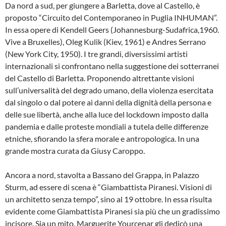
Da nord a sud, per giungere a Barletta, dove al Castello, è
proposto “Circuito del Contemporaneo in Puglia INHUMAN”.
In essa opere di Kendell Geers (Johannesburg-Sudafrica,1960.
Vive a Bruxelles), Oleg Kulik (Kiev, 1961) e Andres Serrano
(New York City, 1950). I tre grandi, diversissimi artisti
internazionali si confrontano nella suggestione dei sotterranei
del Castello di Barletta. Proponendo altrettante visioni
sull’universalità del degrado umano, della violenza esercitata
dal singolo o dal potere ai danni della dignità della persona e
delle sue libertà, anche alla luce del lockdown imposto dalla
pandemia e dalle proteste mondiali a tutela delle differenze
etniche, sfiorando la sfera morale e antropologica. In una
grande mostra curata da Giusy Caroppo.
Ancora a nord, stavolta a Bassano del Grappa, in Palazzo
Sturm, ad essere di scena è “Giambattista Piranesi. Visioni di
un architetto senza tempo”, sino al 19 ottobre. In essa risulta
evidente come Giambattista Piranesi sia più che un gradissimo
incisore. Sia un mito. Marguerite Yourcenar gli dedicò una