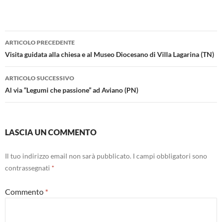
Navigazione
ARTICOLO PRECEDENTE
articolo
Visita guidata alla chiesa e al Museo Diocesano di Villa Lagarina (TN)
ARTICOLO SUCCESSIVO
Al via “Legumi che passione” ad Aviano (PN)
LASCIA UN COMMENTO
Il tuo indirizzo email non sarà pubblicato.
I campi obbligatori sono
contrassegnati
*
Commento
*