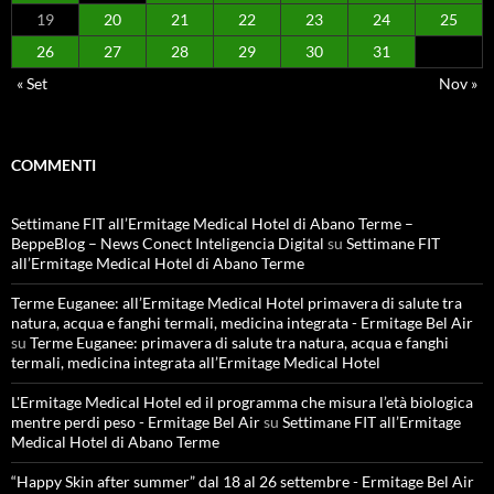
19
20
21
22
23
24
25
26
27
28
29
30
31
« Set
Nov »
COMMENTI
Settimane FIT all’Ermitage Medical Hotel di Abano Terme –
BeppeBlog – News Conect Inteligencia Digital
su
Settimane FIT
all’Ermitage Medical Hotel di Abano Terme
Terme Euganee: all’Ermitage Medical Hotel primavera di salute tra
natura, acqua e fanghi termali, medicina integrata - Ermitage Bel Air
su
Terme Euganee: primavera di salute tra natura, acqua e fanghi
termali, medicina integrata all’Ermitage Medical Hotel
L'Ermitage Medical Hotel ed il programma che misura l’età biologica
mentre perdi peso - Ermitage Bel Air
su
Settimane FIT all’Ermitage
Medical Hotel di Abano Terme
“Happy Skin after summer” dal 18 al 26 settembre - Ermitage Bel Air