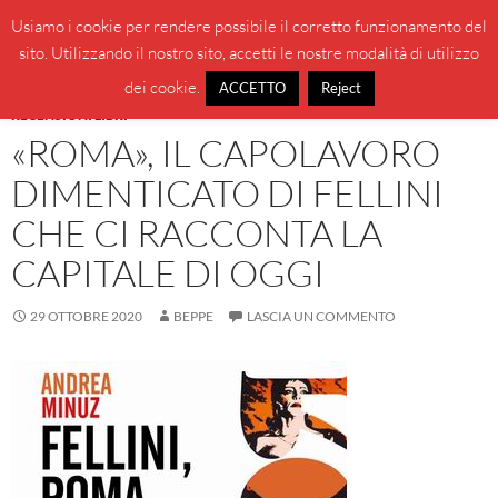
Vai
Cerca
BeppeBlog
Usiamo i cookie per rendere possibile il corretto funzionamento del
al
sito. Utilizzando il nostro sito, accetti le nostre modalità di utilizzo
MENU
contenuto
PRINCI
dei cookie.
ACCETTO
Reject
RECENSIONI LIBRI
«ROMA», IL CAPOLAVORO
DIMENTICATO DI FELLINI
CHE CI RACCONTA LA
CAPITALE DI OGGI
29 OTTOBRE 2020
BEPPE
LASCIA UN COMMENTO