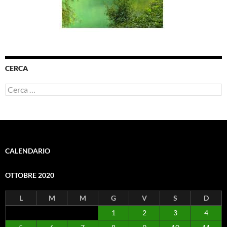
CERCA
Ricerca
per:
CALENDARIO
OTTOBRE 2020
L
M
M
G
V
S
D
1
2
3
4