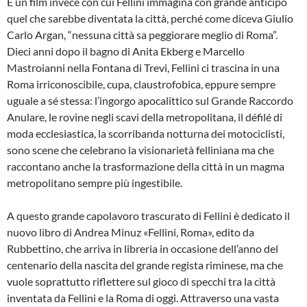
È un film invece con cui Fellini immagina con grande anticipo
quel che sarebbe diventata la città, perché come diceva Giulio
Carlo Argan, “nessuna città sa peggiorare meglio di Roma”.
Dieci anni dopo il bagno di Anita Ekberg e Marcello
Mastroianni nella Fontana di Trevi, Fellini ci trascina in una
Roma irriconoscibile, cupa, claustrofobica, eppure sempre
uguale a sé stessa: l’ingorgo apocalittico sul Grande Raccordo
Anulare, le rovine negli scavi della metropolitana, il défilé di
moda ecclesiastica, la scorribanda notturna dei motociclisti,
sono scene che celebrano la visionarietà felliniana ma che
raccontano anche la trasformazione della città in un magma
metropolitano sempre più ingestibile.
A questo grande capolavoro trascurato di Fellini è dedicato il
nuovo libro di Andrea Minuz «Fellini, Roma», edito da
Rubbettino, che arriva in libreria in occasione dell’anno del
centenario della nascita del grande regista riminese, ma che
vuole soprattutto riflettere sul gioco di specchi tra la città
inventata da Fellini e la Roma di oggi. Attraverso una vasta