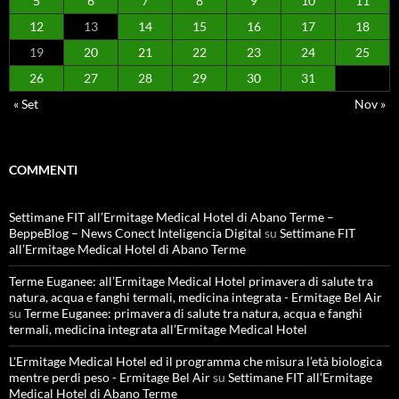
5
6
7
8
9
10
11
12
13
14
15
16
17
18
19
20
21
22
23
24
25
26
27
28
29
30
31
« Set
Nov »
COMMENTI
Settimane FIT all’Ermitage Medical Hotel di Abano Terme –
BeppeBlog – News Conect Inteligencia Digital
su
Settimane FIT
all’Ermitage Medical Hotel di Abano Terme
Terme Euganee: all’Ermitage Medical Hotel primavera di salute tra
natura, acqua e fanghi termali, medicina integrata - Ermitage Bel Air
su
Terme Euganee: primavera di salute tra natura, acqua e fanghi
termali, medicina integrata all’Ermitage Medical Hotel
L'Ermitage Medical Hotel ed il programma che misura l’età biologica
mentre perdi peso - Ermitage Bel Air
su
Settimane FIT all’Ermitage
Medical Hotel di Abano Terme