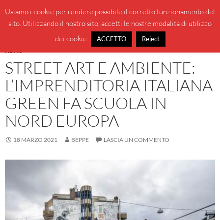
Vai
Cerca
BeppeBlog
Usiamo i cookie per rendere possibile il corretto funzionamento del
al
sito. Utilizzando il nostro sito, accetti le nostre modalità di utilizzo
MENU
contenuto
PRINCI
dei cookie.
ACCETTO
Reject
NEWS
STREET ART E AMBIENTE:
L’IMPRENDITORIA ITALIANA
GREEN FA SCUOLA IN
NORD EUROPA
18 MARZO 2021
BEPPE
LASCIA UN COMMENTO