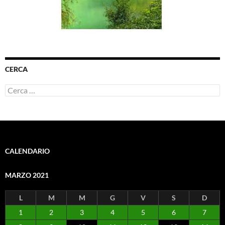
CERCA
Ricerca
per:
CALENDARIO
MARZO 2021
L
M
M
G
V
S
D
1
2
3
4
5
6
7