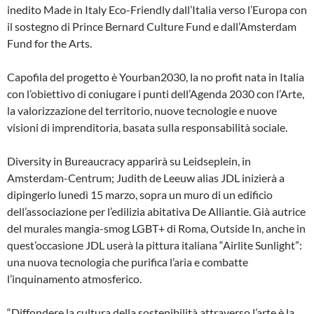
inedito Made in Italy Eco-Friendly dall’Italia verso l’Europa con
il sostegno di Prince Bernard Culture Fund e dall’Amsterdam
Fund for the Arts.
Capofila del progetto è Yourban2030, la no profit nata in Italia
con l’obiettivo di coniugare i punti dell’Agenda 2030 con l’Arte,
la valorizzazione del territorio, nuove tecnologie e nuove
visioni di imprenditoria, basata sulla responsabilità sociale.
Diversity in Bureaucracy apparirà su Leidseplein, in
Amsterdam-Centrum; Judith de Leeuw alias JDL inizierà a
dipingerlo lunedì 15 marzo, sopra un muro di un edificio
dell’associazione per l’edilizia abitativa De Alliantie. Già autrice
del murales mangia-smog LGBT+ di Roma, Outside In, anche in
quest’occasione JDL userà la pittura italiana “Airlite Sunlight”:
una nuova tecnologia che purifica l’aria e combatte
l’inquinamento atmosferico.
“Diffondere la cultura della sostenibilità attraverso l’arte è la