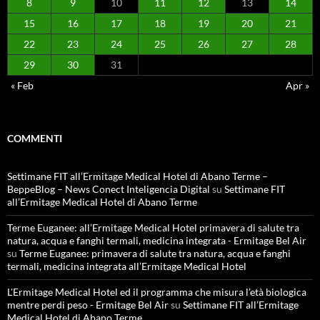
8
9
10
11
12
13
14
15
16
17
18
19
20
21
22
23
24
25
26
27
28
29
30
31
« Feb
Apr »
COMMENTI
Settimane FIT all’Ermitage Medical Hotel di Abano Terme –
BeppeBlog – News Conect Inteligencia Digital
su
Settimane FIT
all’Ermitage Medical Hotel di Abano Terme
Terme Euganee: all’Ermitage Medical Hotel primavera di salute tra
natura, acqua e fanghi termali, medicina integrata - Ermitage Bel Air
su
Terme Euganee: primavera di salute tra natura, acqua e fanghi
termali, medicina integrata all’Ermitage Medical Hotel
L'Ermitage Medical Hotel ed il programma che misura l’età biologica
mentre perdi peso - Ermitage Bel Air
su
Settimane FIT all’Ermitage
Medical Hotel di Abano Terme