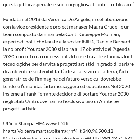
questa pittura speciale, e sono orgogliosa di poterla utilizzare.”
Fondata nel 2018 da Veronica De Angelis, in collaborazione
con la vice presidente e project manager Maura Crudeli e un
team composto da Emanuela Conti, Giuseppe Molinari,
esperto di politiche legate alla sostenibilità, Daniele Bernardi
la no profit Yourban2030 si ispira ai 17 obiettivi dell’Agenda
2030, con cui crea connessioni virtuose tra arte e innovazioni
tecnologiche per dar vita a progetti artistici in grado di parlare
di ambiente e sostenibilità. L’arte al servizio della Terra, l’arte
generatrice dell’immagine del futuro verso cui dovrebbe
tendere l’umanità, l’arte messaggera ed educatrice. Nel 2020
insieme a Frank Ferrante decidono di portare Yourban2030
negli Stati Uniti dove hanno l’esclusivo uso di Airlite per
progetti artistici.
Ufficio Stampa HF4 www.hf4.it
Marta Volterra marta.volterra@hf4.it 340.96.900.12
Matteo Glendening matteo.glendening@hf4.it 391.13.70.631