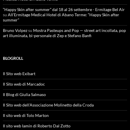
“Happy Skin after summer” dal 18 al 26 settembre - Ermitage Bel Air
su
All’Ermitage Medical Hotel di Abano Terme: “Happy Skin after
summer”
Bruno Volpez
su
Mostra Pasteups and Pop — street art incollata, pop
art illuminata, bi-personale di Zep e Stefano Banfi
BLOGROLL
Il Sito web Exibart
Il Sito web di Marcadoc
Il Blog di Giulia Salmaso
Il Sito web dell'Associazione Molinetto della Croda
Il sito web di Tolo Marton
Il sito web Iamin di Roberto Dal Zotto