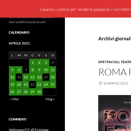
Cerca
BeppeBlog
Usiamo i cookie per rendere possibile il corretto f
Vai
Chi vuol fare trova i mezzi, chi
non vuole trova le scuse!
al
contenuto
CALENDARIO
Archivi giornal
APRILE 2021
L
M
M
G
V
S
D
SPETTACOLI, TEAT
1
2
3
4
ROMA F
5
6
7
8
9
10
11
12
13
14
15
16
17
18
10 APRILE 2021
19
20
21
22
23
24
25
26
27
28
29
30
« Mar
Mag »
COMMENTI
Settimane FIT all’Ermitage