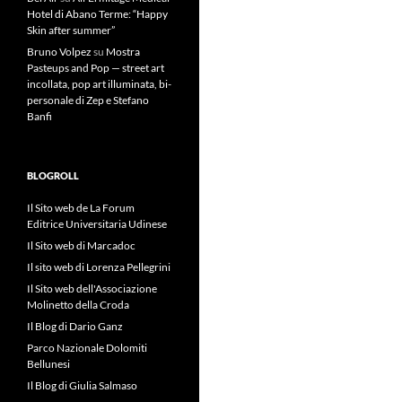
Hotel di Abano Terme: “Happy
Skin after summer”
Bruno Volpez
su
Mostra
Pasteups and Pop — street art
incollata, pop art illuminata, bi-
personale di Zep e Stefano
Banfi
BLOGROLL
Il Sito web de La Forum
Editrice Universitaria Udinese
Il Sito web di Marcadoc
Il sito web di Lorenza Pellegrini
Il Sito web dell'Associazione
Molinetto della Croda
Il Blog di Dario Ganz
Parco Nazionale Dolomiti
Bellunesi
Il Blog di Giulia Salmaso