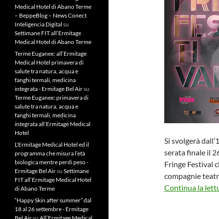
Medical Hotel di Abano Terme
– BeppeBlog – News Conect
Inteligencia Digital
su
Settimane FIT all’Ermitage
Medical Hotel di Abano Terme
Terme Euganee: all’Ermitage
Medical Hotel primavera di
salute tra natura, acqua e
fanghi termali, medicina
integrata - Ermitage Bel Air
su
Terme Euganee: primavera di
salute tra natura, acqua e
fanghi termali, medicina
integrata all’Ermitage Medical
Hotel
Si svolgerà dall’
L'Ermitage Medical Hotel ed il
serata finale il 
programma che misura l’età
biologica mentre perdi peso -
Fringe Festival 
Ermitage Bel Air
su
Settimane
compagnie teatral
FIT all’Ermitage Medical Hotel
Continua la lett
di Abano Terme
“Happy Skin after summer” dal
18 al 26 settembre - Ermitage
Bel Air
su
All’Ermitage Medical