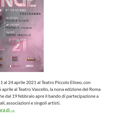
11 al 24 aprile 2021 al Teatro Piccolo Eliseo, con
26 aprile al Teatro Vascello, la nona edizione del Roma
che dal 19 febbraio apre il bando di partecipazione a
i, associazioni e singoli artisti.
ROMA FRINGE FESTIVAL 2021
ura di
→