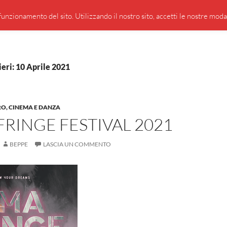
PRESENTAZIONE DI GIUSEPPE BORSOI
SEGNALAZIO
unzionamento del sito. Utilizzando il nostro sito, accetti le nostre modali
ieri: 10 Aprile 2021
RO, CINEMA E DANZA
RINGE FESTIVAL 2021
BEPPE
LASCIA UN COMMENTO