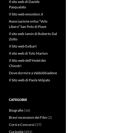
Il sito web di Davide
Pasqualato
Il Sito web emoxtion.it
Associazione onlus “Volo
Libero” San Polo di Piave
Il sito web Iamin di Roberto Dal
Zotto
Il Sito web Exibart
Il sito web di Tolo Marton
Il Sito web dell'Hotel dei
Chiostri
Dove dormire a Valdobbiadene
Il Sito web di Paola Volpato
CATEGORIE
Biografie
(16)
Brevi recensioni dei Film
(2)
Corsi e Concorsi
(37)
Curiosità
(491)