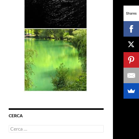
Shares
CERCA
Ricerca
per: