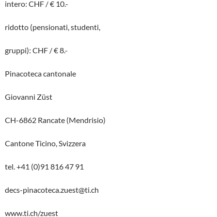
intero: CHF / € 10.-
ridotto (pensionati, studenti,
gruppi): CHF / € 8.-
Pinacoteca cantonale
Giovanni Züst
CH-6862 Rancate (Mendrisio)
Cantone Ticino, Svizzera
tel. +41 (0)91 816 47 91
decs-pinacoteca.zuest@ti.ch
www.ti.ch/zuest