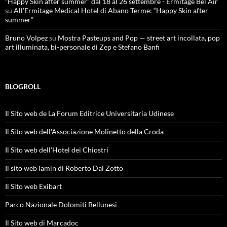
“Happy Skin after summer” dal 18 al 26 settembre - Ermitage Bel Air
su
All’Ermitage Medical Hotel di Abano Terme: “Happy Skin after
summer”
Bruno Volpez
su
Mostra Pasteups and Pop — street art incollata, pop
art illuminata, bi-personale di Zep e Stefano Banfi
BLOGROLL
Il Sito web de La Forum Editrice Universitaria Udinese
Il Sito web dell'Associazione Molinetto della Croda
Il Sito web dell'Hotel dei Chiostri
Il sito web Iamin di Roberto Dal Zotto
Il Sito web Exibart
Parco Nazionale Dolomiti Bellunesi
Il Sito web di Marcadoc