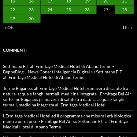
15
16
17
18
19
20
21
22
23
24
25
26
27
28
29
30
« Ott
Dic »
COMMENTI
Settimane FIT all’Ermitage Medical Hotel di Abano Terme –
BeppeBlog – News Conect Inteligencia Digital
su
Settimane FIT
all’Ermitage Medical Hotel di Abano Terme
Terme Euganee: all’Ermitage Medical Hotel primavera di salute tra
natura, acqua e fanghi termali, medicina integrata - Ermitage Bel Air
su
Terme Euganee: primavera di salute tra natura, acqua e fanghi
termali, medicina integrata all’Ermitage Medical Hotel
L'Ermitage Medical Hotel ed il programma che misura l’età biologica
mentre perdi peso - Ermitage Bel Air
su
Settimane FIT all’Ermitage
Medical Hotel di Abano Terme