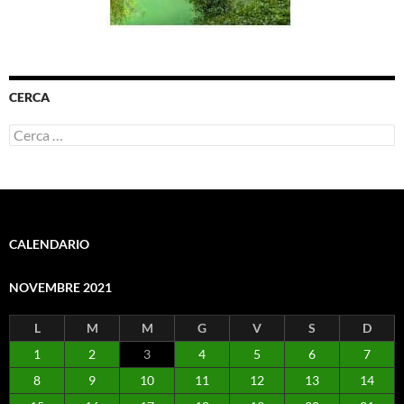
CERCA
Ricerca
per:
CALENDARIO
NOVEMBRE 2021
L
M
M
G
V
S
D
1
2
3
4
5
6
7
8
9
10
11
12
13
14