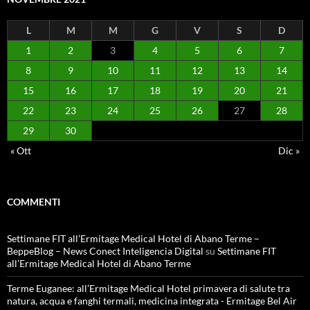
L
M
M
G
V
S
D
1
2
3
4
5
6
7
8
9
10
11
12
13
14
15
16
17
18
19
20
21
22
23
24
25
26
27
28
29
30
« Ott
Dic »
COMMENTI
Settimane FIT all’Ermitage Medical Hotel di Abano Terme –
BeppeBlog – News Conect Inteligencia Digital
su
Settimane FIT
all’Ermitage Medical Hotel di Abano Terme
Terme Euganee: all’Ermitage Medical Hotel primavera di salute tra
natura, acqua e fanghi termali, medicina integrata - Ermitage Bel Air