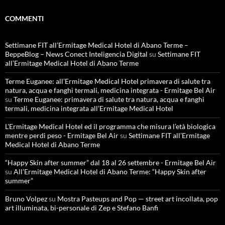
COMMENTI
Settimane FIT all’Ermitage Medical Hotel di Abano Terme –
BeppeBlog – News Conect Inteligencia Digital
su
Settimane FIT
all’Ermitage Medical Hotel di Abano Terme
Terme Euganee: all’Ermitage Medical Hotel primavera di salute tra
natura, acqua e fanghi termali, medicina integrata - Ermitage Bel Air
su
Terme Euganee: primavera di salute tra natura, acqua e fanghi
termali, medicina integrata all’Ermitage Medical Hotel
L'Ermitage Medical Hotel ed il programma che misura l’età biologica
mentre perdi peso - Ermitage Bel Air
su
Settimane FIT all’Ermitage
Medical Hotel di Abano Terme
“Happy Skin after summer” dal 18 al 26 settembre - Ermitage Bel Air
su
All’Ermitage Medical Hotel di Abano Terme: “Happy Skin after
summer”
Bruno Volpez
su
Mostra Pasteups and Pop — street art incollata, pop
art illuminata, bi-personale di Zep e Stefano Banfi