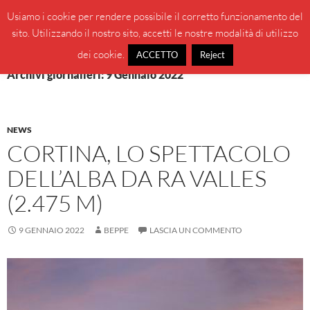
Vai
Cerca
BeppeBlog
Usiamo i cookie per rendere possibile il corretto funzionamento del
al
sito. Utilizzando il nostro sito, accetti le nostre modalità di utilizzo
MENU
contenuto
PRINCI
dei cookie.
ACCETTO
Reject
Archivi giornalieri: 9 Gennaio 2022
NEWS
CORTINA, LO SPETTACOLO
DELL’ALBA DA RA VALLES
(2.475 M)
9 GENNAIO 2022
BEPPE
LASCIA UN COMMENTO