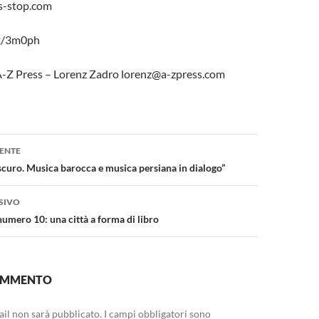
s-stop.com
it/3m0ph
A-Z Press – Lorenz Zadro lorenz@a-zpress.com
one
ENTE
curo. Musica barocca e musica persiana in dialogo”
SIVO
numero 10: una città a forma di libro
COMMENTO
mail non sarà pubblicato.
I campi obbligatori sono