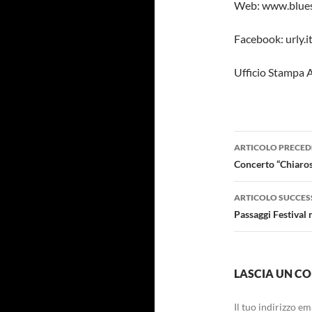
Web: www.blue
Facebook: urly.
Ufficio Stampa 
Navigazi
ARTICOLO PRECED
articolo
Concerto “Chiaros
ARTICOLO SUCCES
Passaggi Festival 
LASCIA UN 
Il tuo indirizzo e