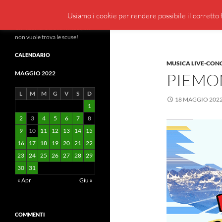
Cerca
BeppeBlog
Usiamo i cookie per rendere possibile il corretto f
Vai
Chi vuol fare trova i mezzi, chi
non vuole trova le scuse!
al
contenuto
CALENDARIO
MUSICA LIVE-CON
MAGGIO 2022
PIEMON
L
M
M
G
V
S
D
18 MAGGIO 202
1
2
3
4
5
6
7
8
9
10
11
12
13
14
15
16
17
18
19
20
21
22
23
24
25
26
27
28
29
30
31
« Apr
Giu »
COMMENTI