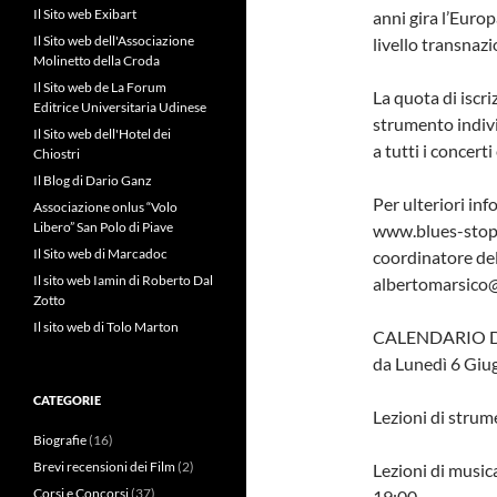
Il Sito web Exibart
anni gira l’Euro
Il Sito web dell'Associazione
livello transnazi
Molinetto della Croda
Il Sito web de La Forum
La quota di iscri
Editrice Universitaria Udinese
strumento indivi
Il Sito web dell'Hotel dei
a tutti i concerti
Chiostri
Il Blog di Dario Ganz
Per ulteriori inf
Associazione onlus “Volo
Libero” San Polo di Piave
www.blues-stop.
Il Sito web di Marcadoc
coordinatore del
Il sito web Iamin di Roberto Dal
albertomarsico@
Zotto
Il sito web di Tolo Marton
CALENDARIO D
da Lunedì 6 Giu
CATEGORIE
Lezioni di strum
Biografie
(16)
Brevi recensioni dei Film
(2)
Lezioni di music
Corsi e Concorsi
(37)
19:00