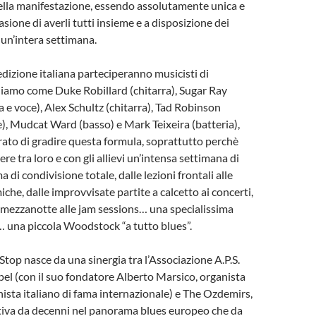
ella manifestazione, essendo assolutamente unica e
asione di averli tutti insieme e a disposizione dei
 un’intera settimana.
dizione italiana parteciperanno musicisti di
iamo come Duke Robillard (chitarra), Sugar Ray
 e voce), Alex Schultz (chitarra), Tad Robinson
), Mudcat Ward (basso) e Mark Teixeira (batteria),
ato di gradire questa formula, soprattutto perchè
ere tra loro e con gli allievi un’intensa settimana di
a di condivisione totale, dalle lezioni frontali alle
che, dalle improvvisate partite a calcetto ai concerti,
i mezzanotte alle jam sessions… una specialissima
”… una piccola Woodstock “a tutto blues”.
top nasce da una sinergia tra l’Associazione A.P.S.
l (con il suo fondatore Alberto Marsico, organista
sta italiano di fama internazionale) e The Ozdemirs,
tiva da decenni nel panorama blues europeo che da