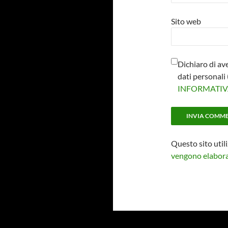
Sito web
Dichiaro di av
dati personal
INFORMATI
Questo sito util
vengono elaborat