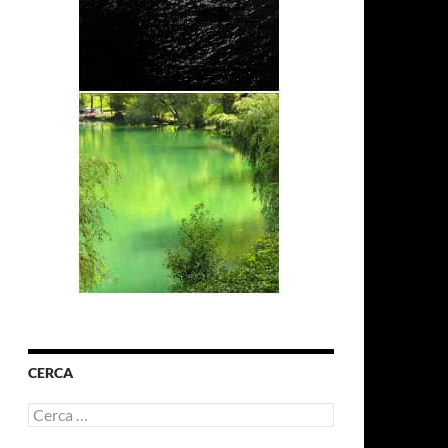
CERCA
Ricerca
per: