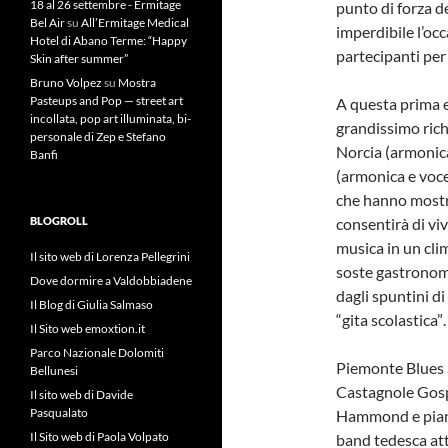
18 al 26 settembre - Ermitage
punto di forza d
Bel Air
su
All’Ermitage Medical
imperdibile l’occ
Hotel di Abano Terme: “Happy
partecipanti per
Skin after summer”
Bruno Volpez
su
Mostra
Pasteups and Pop — street art
A questa prima e
incollata, pop art illuminata, bi-
grandissimo rich
personale di Zep e Stefano
Norcia (armonica
Banfi
(armonica e voce
che hanno mostr
BLOGROLL
consentirà di viv
musica in un clim
Il sito web di Lorenza Pellegrini
soste gastronomi
Dove dormire a Valdobbiadene
dagli spuntini d
Il Blog di Giulia Salmaso
“gita scolastica
Il Sito web emoxtion.it
Parco Nazionale Dolomiti
Piemonte Blues S
Bellunesi
Castagnole Gospe
Il sito web di Davide
Pasqualato
Hammond e piani
Il Sito web di Paola Volpato
band tedesca at