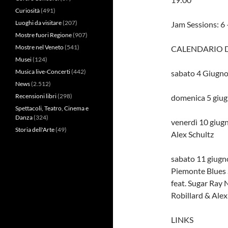
Curiosità
(491)
Luoghi da visitare
(207)
Jam Sessions: 6 
Mostre fuori Regione
(907)
Mostre nel Veneto
(541)
CALENDARIO D
Musei
(124)
Musica live-Concerti
(442)
sabato 4 Giugno 
News
(2.512)
Recensioni libri
(298)
domenica 5 giug
Spettacoli, Teatro, Cinema e
Danza
(324)
venerdì 10 giug
Storia dell'Arte
(49)
Alex Schultz
sabato 11 giugno
Piemonte Blues 
feat. Sugar Ray 
Robillard & Alex
LINKS