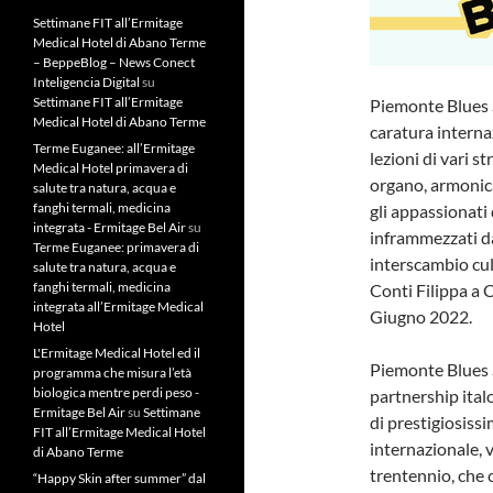
Settimane FIT all’Ermitage
Medical Hotel di Abano Terme
– BeppeBlog – News Conect
Inteligencia Digital
su
Settimane FIT all’Ermitage
Piemonte Blues 
Medical Hotel di Abano Terme
caratura interna
Terme Euganee: all’Ermitage
lezioni di vari s
Medical Hotel primavera di
organo, armonica,
salute tra natura, acqua e
fanghi termali, medicina
gli appassionati d
integrata - Ermitage Bel Air
su
inframmezzati da
Terme Euganee: primavera di
interscambio cul
salute tra natura, acqua e
fanghi termali, medicina
Conti Filippa a
integrata all’Ermitage Medical
Giugno 2022.
Hotel
L'Ermitage Medical Hotel ed il
Piemonte Blues S
programma che misura l’età
biologica mentre perdi peso -
partnership ita
Ermitage Bel Air
su
Settimane
di prestigiosissi
FIT all’Ermitage Medical Hotel
internazionale, 
di Abano Terme
trentennio, che 
“Happy Skin after summer” dal