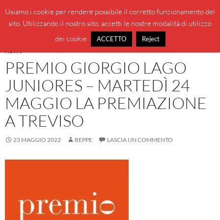
Vai
Cerca
BeppeBlog
Usiamo i cookie per rendere possibile il corretto funzionamento del
al
sito. Utilizzando il nostro sito, accetti le nostre modalità di utilizzo
MENU
contenuto
PRINCI
dei cookie.
ACCETTO
Reject
NEWS
PREMIO GIORGIO LAGO
JUNIORES – MARTEDÌ 24
MAGGIO LA PREMIAZIONE
A TREVISO
23 MAGGIO 2022
BEPPE
LASCIA UN COMMENTO