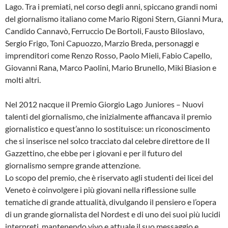
Lago. Tra i premiati, nel corso degli anni, spiccano grandi nomi
del giornalismo italiano come Mario Rigoni Stern, Gianni Mura,
Candido Cannavò, Ferruccio De Bortoli, Fausto Biloslavo,
Sergio Frigo, Toni Capuozzo, Marzio Breda, personaggi e
imprenditori come Renzo Rosso, Paolo Mieli, Fabio Capello,
Giovanni Rana, Marco Paolini, Mario Brunello, Miki Biasion e
molti altri.
Nel 2012 nacque il Premio Giorgio Lago Juniores – Nuovi
talenti del giornalismo, che inizialmente affiancava il premio
giornalistico e quest’anno lo sostituisce: un riconoscimento
che si inserisce nel solco tracciato dal celebre direttore de Il
Gazzettino, che ebbe per i giovani e per il futuro del
giornalismo sempre grande attenzione.
Lo scopo del premio, che è riservato agli studenti dei licei del
Veneto è coinvolgere i più giovani nella riflessione sulle
tematiche di grande attualità, divulgando il pensiero e l’opera
di un grande giornalista del Nordest e di uno dei suoi più lucidi
interpreti, mantenendo vivo e attuale il suo messaggio e