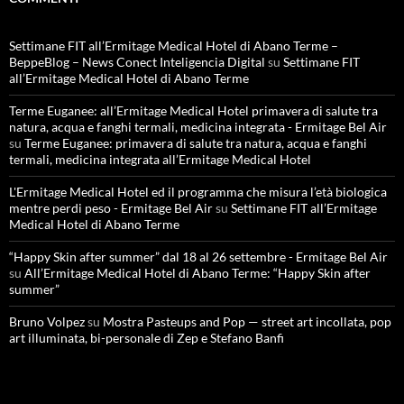
Settimane FIT all’Ermitage Medical Hotel di Abano Terme –
BeppeBlog – News Conect Inteligencia Digital
su
Settimane FIT
all’Ermitage Medical Hotel di Abano Terme
Terme Euganee: all’Ermitage Medical Hotel primavera di salute tra
natura, acqua e fanghi termali, medicina integrata - Ermitage Bel Air
su
Terme Euganee: primavera di salute tra natura, acqua e fanghi
termali, medicina integrata all’Ermitage Medical Hotel
L'Ermitage Medical Hotel ed il programma che misura l’età biologica
mentre perdi peso - Ermitage Bel Air
su
Settimane FIT all’Ermitage
Medical Hotel di Abano Terme
“Happy Skin after summer” dal 18 al 26 settembre - Ermitage Bel Air
su
All’Ermitage Medical Hotel di Abano Terme: “Happy Skin after
summer”
Bruno Volpez
su
Mostra Pasteups and Pop — street art incollata, pop
art illuminata, bi-personale di Zep e Stefano Banfi