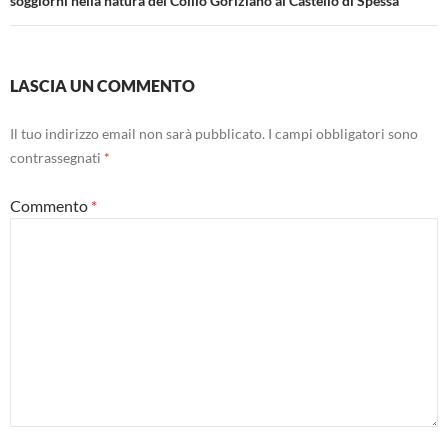
soggiorni nella natura del Collio Goriziano al Castello di Spessa
LASCIA UN COMMENTO
Il tuo indirizzo email non sarà pubblicato.
I campi obbligatori sono
contrassegnati
*
Commento
*