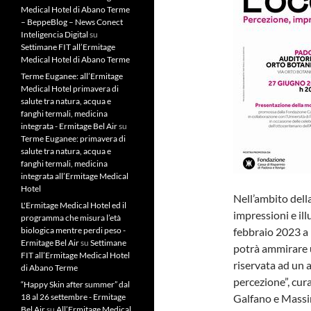
Medical Hotel di Abano Terme
– BeppeBlog – News Conect
Inteligencia Digital
su
Settimane FIT all’Ermitage
Medical Hotel di Abano Terme
Terme Euganee: all’Ermitage
Medical Hotel primavera di
salute tra natura, acqua e
fanghi termali, medicina
integrata - Ermitage Bel Air
su
Terme Euganee: primavera di
salute tra natura, acqua e
fanghi termali, medicina
integrata all’Ermitage Medical
Hotel
Nell’ambito dell
L'Ermitage Medical Hotel ed il
impressioni e ill
programma che misura l’età
biologica mentre perdi peso -
febbraio 2023 a 
Ermitage Bel Air
su
Settimane
potrà ammirare u
FIT all’Ermitage Medical Hotel
riservata ad un 
di Abano Terme
percezione”, cur
“Happy Skin after summer” dal
18 al 26 settembre - Ermitage
Galfano e Massi
Bel Air
su
All’Ermitage Medical