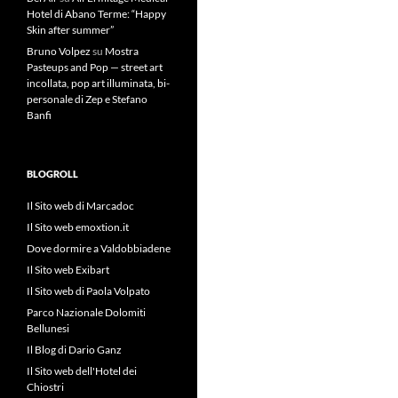
Hotel di Abano Terme: “Happy
Skin after summer”
Bruno Volpez
su
Mostra
Pasteups and Pop — street art
incollata, pop art illuminata, bi-
personale di Zep e Stefano
Banfi
BLOGROLL
Il Sito web di Marcadoc
Il Sito web emoxtion.it
Dove dormire a Valdobbiadene
Il Sito web Exibart
Il Sito web di Paola Volpato
Parco Nazionale Dolomiti
Bellunesi
Il Blog di Dario Ganz
Il Sito web dell'Hotel dei
Chiostri