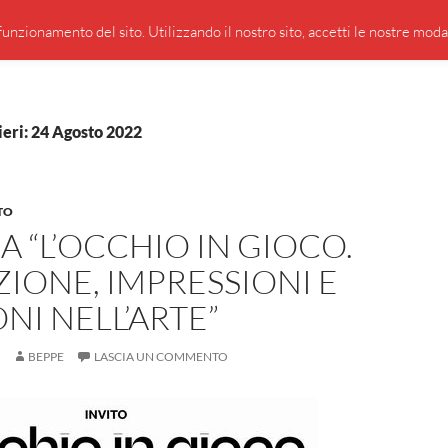
PRESENTAZIONE DI GIUSEPPE BORSOI
SEGNALAZIO
unzionamento del sito. Utilizzando il nostro sito, accetti le nostre modali
ieri: 24 Agosto 2022
TO
 “L’OCCHIO IN GIOCO.
IONE, IMPRESSIONI E
ONI NELL’ARTE”
BEPPE
LASCIA UN COMMENTO