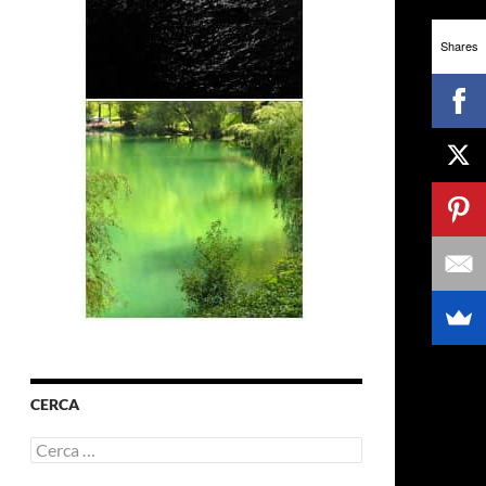
Shares
CERCA
Ricerca
per: