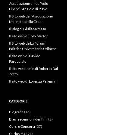
Associazione onlus “Volo
Libero” San Polo di Piave
Il Sito web dell'Associazione
Molinetto della Croda
Il Blog di Giulia Salmaso
Il sito web di Tolo Marton
Il Sito web de La Forum
Editrice Universitaria Udinese
Il sito web di Davide
Pasqualato
Il sito web Iamin di Roberto Dal
Zotto
Il sito web di Lorenza Pellegrini
CATEGORIE
Biografie
(16)
Brevi recensioni dei Film
(2)
Corsi e Concorsi
(37)
Curiosità
(491)