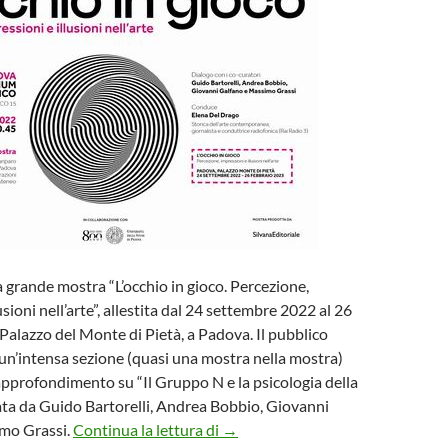
a grande mostra “L’occhio in gioco. Percezione,
usioni nell’arte”, allestita dal 24 settembre 2022 al 26
Palazzo del Monte di Pietà, a Padova. Il pubblico
n’intensa sezione (quasi una mostra nella mostra)
approfondimento su “Il Gruppo N e la psicologia della
ata da Guido Bartorelli, Andrea Bobbio, Giovanni
Mostra “L’occhio in gioco. Percezio
mo Grassi.
Continua la lettura di
→