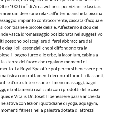
 Oltre 1000 i m² di Area wellness per viziarsi e lasciarsi
 aree umide e zone relax, all’interno anche la piscina
ssaggio, impianto controcorrente, cascata d’acqua e
i con tisane e piccole delizie. All’esterno il clou del
ande vasca idromassaggio posizionata nel suggestivo
iti possono poi scegliere di farsi abbracciare dai
e dagli olii essenziali che si diffondono tra la
ese, il bagno turco alle erbe, la laconium, cabina a
 e la stanza del fuoco che regalano momenti di
mento. La Royal Spa offre poi percorsi benessere per
ma fisica con trattamenti decontratturanti, rilassanti,
anti e d’urto. Interessante il menu massaggi, bagni,
i, e trattamenti realizzati con i prodotti delle case
ues e Vitalis Dr. Josef. Il benessere passa anche da
ne attiva con lezioni quotidiane di yoga, aquagym,
 momenti fitness nella palestra dotata di attrezzi