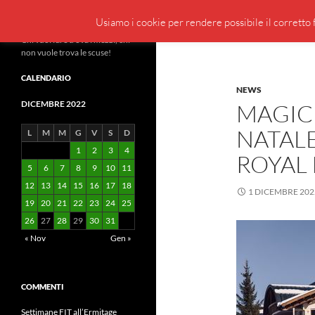
Cerca
BeppeBlog
Usiamo i cookie per rendere possibile il corretto f
Vai
Chi vuol fare trova i mezzi, chi
non vuole trova le scuse!
al
contenuto
CALENDARIO
NEWS
DICEMBRE 2022
MAGIC
NATALE
L
M
M
G
V
S
D
1
2
3
4
ROYAL 
5
6
7
8
9
10
11
12
13
14
15
16
17
18
1 DICEMBRE 202
19
20
21
22
23
24
25
26
27
28
29
30
31
« Nov
Gen »
COMMENTI
Settimane FIT all’Ermitage