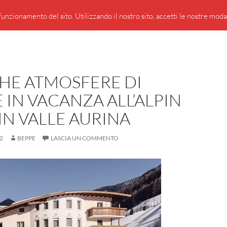
PRESENTAZIONE DI GIUSEPPE BORSOI
SEGNALAZIO
unzionamento del sito. Utilizzando il nostro sito, accetti le nostre modali
HE ATMOSFERE DI
 IN VACANZA ALL’ALPIN
IN VALLE AURINA
2
BEPPE
LASCIA UN COMMENTO