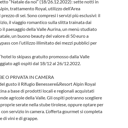
hetto “Natale da noi” (18/26.12.2022): sette notti in
pin, trattamento Royal, utilizzo dell’Area
rezzo di sei. Sono compresi i servizi più esclusivi: il
io, il viaggio romantico sulla slitta trainata dai
so il paesaggio della Valle Aurina, un menù studiato
 Natale, un buono beauty del valore di 50 euro a
pass con l’utilizzo illimitato dei mezzi pubblici per
ll’hotel lo skipass gratuito promosso dalla Valle
giato agli ospiti dal 18/12 al 26/12.2022.
BE O PRIVATA IN CAMERA
i del gusto il Rifugio Benessere&Resort Alpin Royal
na a base di prodotti locali e regionali acquistati
ende agricole della Valle. Gli ospiti potranno scegliere
 proprie serate nella stube tirolese, oppure optare per
 con servizio in camera. L’offerta gourmet si completa
 di vini e di grappe.