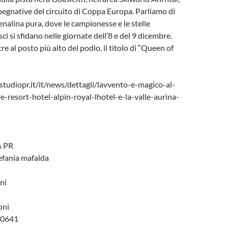
pegnative del circuito di Coppa Europa. Parliamo di
enalina pura, dove le campionesse e le stelle
ci si sfidano nelle giornate dell’8 e del 9 dicembre.
tre al posto più alto del podio, il titolo di “Queen of
tudiopr.it/it/news/dettagli/lavvento-e-magico-al-
e-resort-hotel-alpin-royal-lhotel-e-la-valle-aurina-
& PR
tefania mafalda
ni
oni
 0641