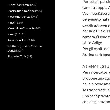
Perfetto il pacc
Luoghi da visitare
(207)
camera doppia Al
Mostre fuori Regione
(907)
Wellness&Spa al p
Mostre nel Veneto
(541)
benvenuto nataliz
Musei
(124)
cavalli attraver
Musica live-Concerti
(442)
per la vigilia di
News
(2.512)
camera, l’Holiday
Recensioni libri
(298)
l’Alto Adige.
Spettacoli, Teatro, Cinema e
Per gli ospiti de
Danza
(324)
Aurina sarà omag
Storia dell'Arte
(49)
A CENA IN STU
Per i ricercator
propone una cuci
nelle piccole azi
se trascorrere le
una cena privata
con degustazione