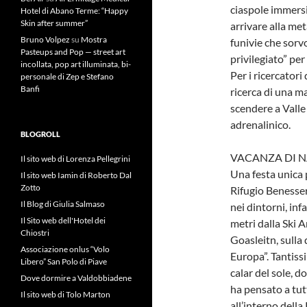
ciaspole immersi
Hotel di Abano Terme: “Happy
Skin after summer”
arrivare alla met
Bruno Volpez
su
Mostra
funivie che sorv
Pasteups and Pop — street art
privilegiato” per
incollata, pop art illuminata, bi-
Per i ricercatori
personale di Zep e Stefano
Banfi
ricerca di una ma
scendere a Valle 
adrenalinico.
BLOGROLL
VACANZA DI N
Il sito web di Lorenza Pellegrini
Una festa unica p
Il sito web Iamin di Roberto Dal
Zotto
Rifugio Benesse
Il Blog di Giulia Salmaso
nei dintorni, infa
Il Sito web dell'Hotel dei
metri dalla Ski A
Chiostri
Goasleitn, sulla
Associazione onlus “Volo
Europa”. Tantiss
Libero” San Polo di Piave
calar del sole, d
Dove dormire a Valdobbiadene
ha pensato a tut
Il sito web di Tolo Marton
all’interno dell