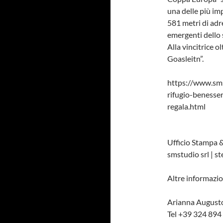
una delle più im
581 metri di adr
emergenti dello s
Alla vincitrice ol
Goasleitn”.
https://www.sms
rifugio-benesser
regala.html
Ufficio Stampa 
smstudio srl | s
Altre informazio
Arianna August
Tel +39 324 894