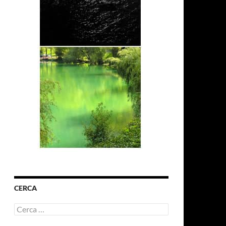
CERCA
Ricerca
per: