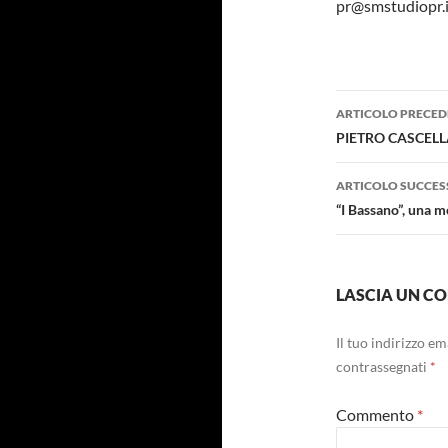
pr@smstudiopr.i
Navigazi
ARTICOLO PRECED
articolo
PIETRO CASCELLA 
ARTICOLO SUCCES
“I Bassano”, una 
LASCIA UN 
Il tuo indirizzo e
contrassegnati
*
Commento
*