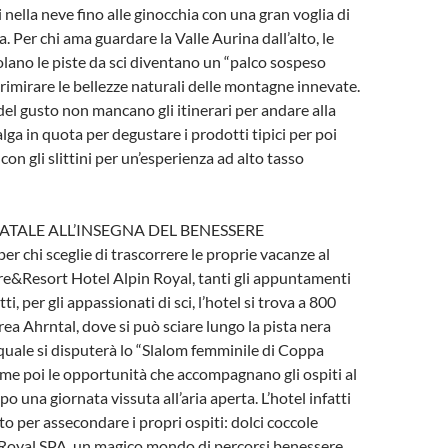
 nella neve fino alle ginocchia con una gran voglia di
a. Per chi ama guardare la Valle Aurina dall’alto, le
olano le piste da sci diventano un “palco sospeso
 rimirare le bellezze naturali delle montagne innevate.
 del gusto non mancano gli itinerari per andare alla
lga in quota per degustare i prodotti tipici per poi
con gli slittini per un’esperienza ad alto tasso
ATALE ALL’INSEGNA DEL BENESSERE
er chi sceglie di trascorrere le proprie vacanze al
re&Resort Hotel Alpin Royal, tanti gli appuntamenti
tti, per gli appassionati di sci, l’hotel si trova a 800
rea Ahrntal, dove si può sciare lungo la pista nera
 quale si disputerà lo “Slalom femminile di Coppa
ime poi le opportunità che accompagnano gli ospiti al
opo una giornata vissuta all’aria aperta. L’hotel infatti
to per assecondare i propri ospiti: dolci coccole
a Royal SPA, un magico mondo di percorsi benessere