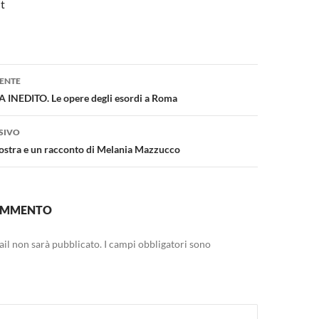
t
one
ENTE
INEDITO. Le opere degli esordi a Roma
SIVO
mostra e un racconto di Melania Mazzucco
COMMENTO
mail non sarà pubblicato.
I campi obbligatori sono