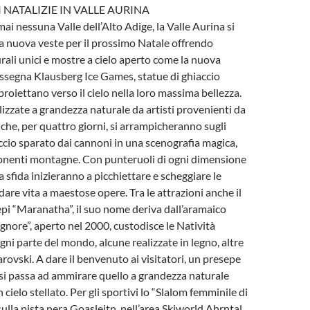
 NATALIZIE IN VALLE AURINA
ai nessuna Valle dell’Alto Adige, la Valle Aurina si
 nuova veste per il prossimo Natale offrendo
ali unici e mostre a cielo aperto come la nuova
assegna Klausberg Ice Games, statue di ghiaccio
 proiettano verso il cielo nella loro massima bellezza.
lizzate a grandezza naturale da artisti provenienti da
 che, per quattro giorni, si arrampicheranno sugli
ccio sparato dai cannoni in una scenografia magica,
ponenti montagne. Con punteruoli di ogni dimensione
la sfida inizieranno a picchiettare e scheggiare le
dare vita a maestose opere. Tra le attrazioni anche il
i “Maranatha”, il suo nome deriva dall’aramaico
gnore”, aperto nel 2000, custodisce le Natività
gni parte del mondo, alcune realizzate in legno, altre
warovski. A dare il benvenuto ai visitatori, un presepe
lì si passa ad ammirare quello a grandezza naturale
n cielo stellato. Per gli sportivi lo “Slalom femminile di
lla pista nera Goasleitn, nell’area Skiworld Ahrntal,