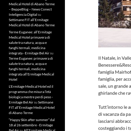
Medical Hotel di Abano Terme
– BeppeBlog – News Conect
Inteligencia Digital
su
Settimane FIT all’Ermitage
Medical Hotel di Abano Terme
Terme Euganee: all’Ermitage
Medical Hotel primavera di
salute tra natura, acqua e
fanghi termali, medicina
integrata - Ermitage Bel Air
su
Il Natale, in Vall
Terme Euganee: primavera di
salute tra natura, acqua e
Benessere&Resort
fanghi termali, medicina
famiglia Mairhofe
integrata all’Ermitage Medical
famiglia, per acc
Hotel
sale, un grande 
L'Ermitage Medical Hotel ed il
programma che misura l’età
ghirlande che rav
biologica mentre perdi peso -
Ermitage Bel Air
su
Settimane
Tutt’intorno le a
FIT all’Ermitage Medical Hotel
di Abano Terme
di vacanza da pa
“Happy Skin after summer” dal
lasciarsi abbracc
18 al 26 settembre - Ermitage
costeggiando i t
Bel Air
su
All’Ermitage Medical