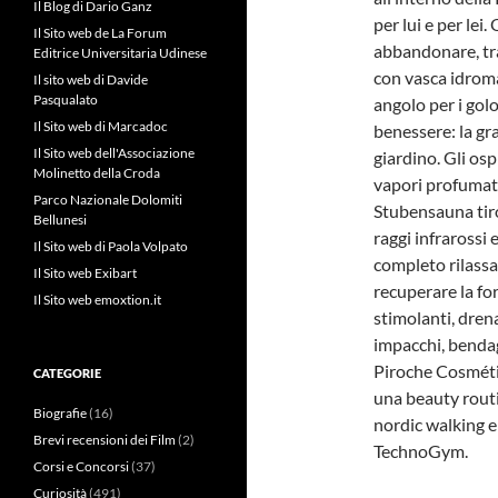
Il Blog di Dario Ganz
per lui e per lei.
Il Sito web de La Forum
abbandonare, tra
Editrice Universitaria Udinese
con vasca idroma
Il sito web di Davide
Pasqualato
angolo per i golos
Il Sito web di Marcadoc
benessere: la gr
Il Sito web dell'Associazione
giardino. Gli osp
Molinetto della Croda
vapori profumati 
Parco Nazionale Dolomiti
Stubensauna tirol
Bellunesi
raggi infrarossi
Il Sito web di Paola Volpato
completo rilassa
Il Sito web Exibart
recuperare la for
Il Sito web emoxtion.it
stimolanti, dren
impacchi, bendagg
Piroche Cosmétiq
CATEGORIE
una beauty routi
Biografie
(16)
nordic walking e
Brevi recensioni dei Film
(2)
TechnoGym.
Corsi e Concorsi
(37)
Curiosità
(491)