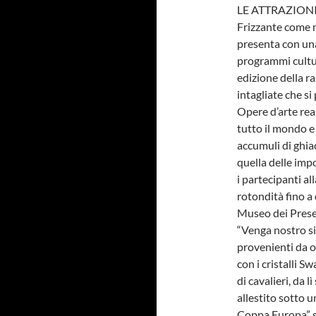
LE ATTRAZIONI
Frizzante come m
presenta con una
programmi cultur
edizione della r
intagliate che si
Opere d’arte rea
tutto il mondo e
accumuli di ghia
quella delle im
i partecipanti al
rotondità fino a 
Museo dei Presep
“Venga nostro si
provenienti da o
con i cristalli S
di cavalieri, da 
allestito sotto u
Coppa Europa” su