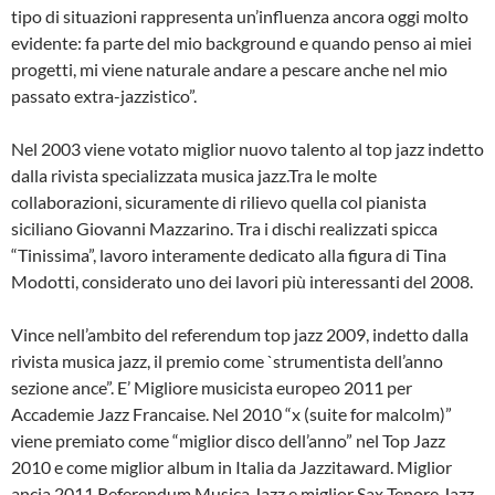
tipo di situazioni rappresenta un’influenza ancora oggi molto
evidente: fa parte del mio background e quando penso ai miei
progetti, mi viene naturale andare a pescare anche nel mio
passato extra-jazzistico”.
Nel 2003 viene votato miglior nuovo talento al top jazz indetto
dalla rivista specializzata musica jazz.Tra le molte
collaborazioni, sicuramente di rilievo quella col pianista
siciliano Giovanni Mazzarino. Tra i dischi realizzati spicca
“Tinissima”, lavoro interamente dedicato alla figura di Tina
Modotti, considerato uno dei lavori più interessanti del 2008.
Vince nell’ambito del referendum top jazz 2009, indetto dalla
rivista musica jazz, il premio come `strumentista dell’anno
sezione ance”. E’ Migliore musicista europeo 2011 per
Accademie Jazz Francaise. Nel 2010 “x (suite for malcolm)”
viene premiato come “miglior disco dell’anno” nel Top Jazz
2010 e come miglior album in Italia da Jazzitaward. Miglior
ancia 2011 Referendum Musica Jazz e miglior Sax Tenore Jazz