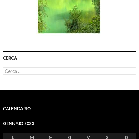
CERCA
Ricerca
per:
CALENDARIO
GENNAIO 2023
L
M
M
G
V
S
D