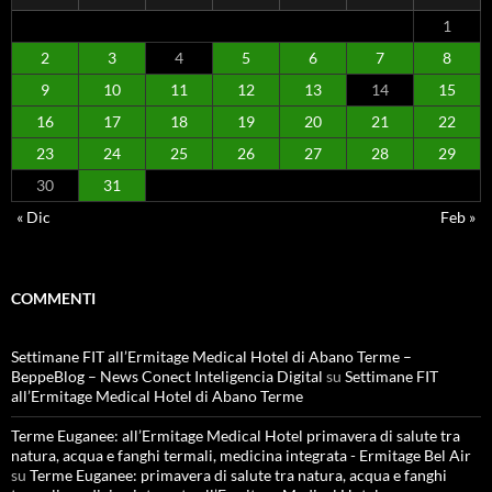
1
2
3
4
5
6
7
8
9
10
11
12
13
14
15
16
17
18
19
20
21
22
23
24
25
26
27
28
29
30
31
« Dic
Feb »
COMMENTI
Settimane FIT all’Ermitage Medical Hotel di Abano Terme –
BeppeBlog – News Conect Inteligencia Digital
su
Settimane FIT
all’Ermitage Medical Hotel di Abano Terme
Terme Euganee: all’Ermitage Medical Hotel primavera di salute tra
natura, acqua e fanghi termali, medicina integrata - Ermitage Bel Air
su
Terme Euganee: primavera di salute tra natura, acqua e fanghi