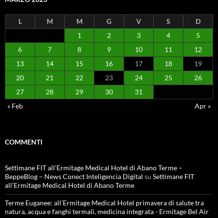
L
M
M
G
V
S
D
1
2
3
4
5
6
7
8
9
10
11
12
13
14
15
16
17
18
19
20
21
22
23
24
25
26
27
28
29
30
31
« Feb
Apr »
COMMENTI
Settimane FIT all’Ermitage Medical Hotel di Abano Terme –
BeppeBlog – News Conect Inteligencia Digital
su
Settimane FIT
all’Ermitage Medical Hotel di Abano Terme
Terme Euganee: all’Ermitage Medical Hotel primavera di salute tra
natura, acqua e fanghi termali, medicina integrata - Ermitage Bel Air