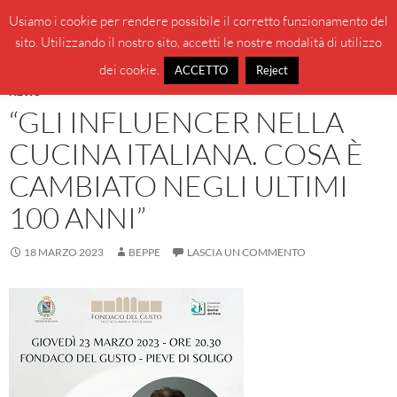
Vai
Cerca
BeppeBlog
Usiamo i cookie per rendere possibile il corretto funzionamento del
al
sito. Utilizzando il nostro sito, accetti le nostre modalità di utilizzo
MENU
contenuto
PRINCI
dei cookie.
ACCETTO
Reject
NEWS
“GLI INFLUENCER NELLA
CUCINA ITALIANA. COSA È
CAMBIATO NEGLI ULTIMI
100 ANNI”
18 MARZO 2023
BEPPE
LASCIA UN COMMENTO