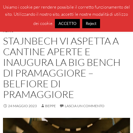
Vai
Cerca
BeppeBlog
Usiamo i cookie per rendere possibile il corretto funzionamento del
al
sito. Utilizzando il nostro sito, accetti le nostre modalità di utilizzo
MENU
contenuto
PRINCI
dei cookie.
ACCETTO
Reject
NEWS
STAJNBECH VI ASPETTA A
CANTINE APERTE E
INAUGURA LA BIG BENCH
DI PRAMAGGIORE –
BELFIORE DI
PRAMAGGIORE
24 MAGGIO 2023
BEPPE
LASCIA UN COMMENTO