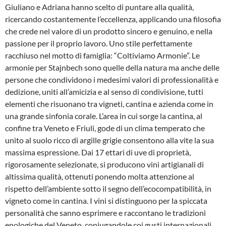
Giuliano e Adriana hanno scelto di puntare alla qualità,
ricercando costantemente l’eccellenza, applicando una filosofia
che crede nel valore di un prodotto sincero e genuino, e nella
passione per il proprio lavoro. Uno stile perfettamente
racchiuso nel motto di famiglia: “Coltiviamo Armonie”. Le
armonie per Stajnbech sono quelle della natura ma anche delle
persone che condividono i medesimi valori di professionalità e
dedizione, uniti all’amicizia e al senso di condivisione, tutti
elementi che risuonano tra vigneti, cantina e azienda come in
una grande sinfonia corale. L’area in cui sorge la cantina, al
confine tra Veneto e Friuli, gode di un clima temperato che
unito al suolo ricco di argille grigie consentono alla vite la sua
massima espressione. Dai 17 ettari di uve di proprietà,
rigorosamente selezionate, si producono vini artigianali di
altissima qualità, ottenuti ponendo molta attenzione al
rispetto dell’ambiente sotto il segno dell’ecocompatibilità, in
vigneto come in cantina. I vini si distinguono per la spiccata
personalità che sanno esprimere e raccontano le tradizioni
enologiche del Veneto, coniugandole coi gusti internazionali.