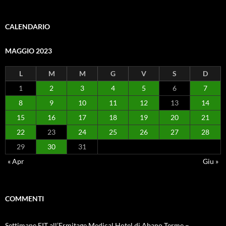
CALENDARIO
MAGGIO 2023
L
M
M
G
V
S
D
1
2
3
4
5
6
7
8
9
10
11
12
13
14
15
16
17
18
19
20
21
22
23
24
25
26
27
28
29
30
31
« Apr
Giu »
COMMENTI
Settimane FIT all’Ermitage Medical Hotel di Abano Terme –