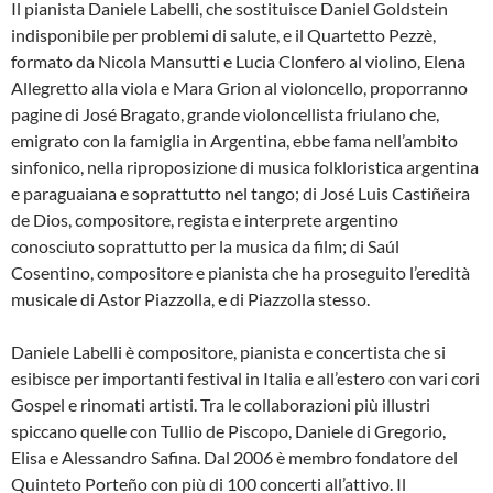
Il pianista Daniele Labelli, che sostituisce Daniel Goldstein
indisponibile per problemi di salute, e il Quartetto Pezzè,
formato da Nicola Mansutti e Lucia Clonfero al violino, Elena
Allegretto alla viola e Mara Grion al violoncello, proporranno
pagine di José Bragato, grande violoncellista friulano che,
emigrato con la famiglia in Argentina, ebbe fama nell’ambito
sinfonico, nella riproposizione di musica folkloristica argentina
e paraguaiana e soprattutto nel tango; di José Luis Castiñeira
de Dios, compositore, regista e interprete argentino
conosciuto soprattutto per la musica da film; di Saúl
Cosentino, compositore e pianista che ha proseguito l’eredità
musicale di Astor Piazzolla, e di Piazzolla stesso.
Daniele Labelli è compositore, pianista e concertista che si
esibisce per importanti festival in Italia e all’estero con vari cori
Gospel e rinomati artisti. Tra le collaborazioni più illustri
spiccano quelle con Tullio de Piscopo, Daniele di Gregorio,
Elisa e Alessandro Safina. Dal 2006 è membro fondatore del
Quinteto Porteño con più di 100 concerti all’attivo. Il