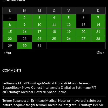
L
M
M
G
V
S
D
1
2
3
4
5
6
7
8
9
10
11
12
13
14
15
16
17
18
19
20
21
22
23
24
25
26
27
28
29
30
31
« Apr
Giu »
COMMENTI
Settimane FIT all’Ermitage Medical Hotel di Abano Terme –
BeppeBlog – News Conect Inteligencia Digital
su
Settimane FIT
all’Ermitage Medical Hotel di Abano Terme
Terme Euganee: all’Ermitage Medical Hotel primavera di salute tra
natura, acqua e fanghi termali, medicina integrata - Ermitage Bel Air