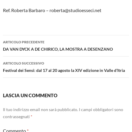
Ref. Roberta Barbaro – roberta@studioesseci.net
Navigazione
ARTICOLO PRECEDENTE
articolo
DA VAN DYCK A DE CHIRICO, LA MOSTRA A DESENZANO
ARTICOLO SUCCESSIVO
Festival dei Sensi: dal 17 al 20 agosto la XIV edizione in Valle d’Itria
LASCIA UN COMMENTO
Il tuo indirizzo email non sarà pubblicato.
I campi obbligatori sono
contrassegnati
*
Commento
*