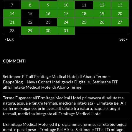
7
8
9
10
11
12
13
14
15
16
17
18
19
20
21
22
23
24
25
26
27
28
29
30
31
« Lug
Set »
COMMENTI
Settimane FIT all’Ermitage Medical Hotel di Abano Terme –
BeppeBlog – News Conect Inteligencia Digital
su
Settimane FIT
all’Ermitage Medical Hotel di Abano Terme
Terme Euganee: all’Ermitage Medical Hotel primavera di salute tra
natura, acqua e fanghi termali, medicina integrata - Ermitage Bel Air
su
Terme Euganee: primavera di salute tra natura, acqua e fanghi
termali, medicina integrata all’Ermitage Medical Hotel
L'Ermitage Medical Hotel ed il programma che misura l’età biologica
mentre perdi peso - Ermitage Bel Air
su
Settimane FIT all’Ermitage