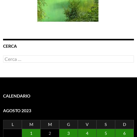
CERCA
Ricerca
per:
CALENDARIO
AGOSTO 2023
L
M
M
G
V
S
D
1
2
3
4
5
6