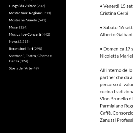
• Venerdì 15 set
Luoghi da visitare
(207)
Cristina Cerbi
Mostre fuori Regione
(908)
Mostre nel Veneto
(541)
• Sabato 16 sett
Musei
(124)
Alberto Galbani
Musica live-Concerti
(442)
News
(2.513)
• Domenica 17 s
Recensioni libri
(298)
Nicoletta Marie
Spettacoli, Teatro, Cinema e
Danza
(324)
Storia dell'Arte
(49)
All’interno dell
partner che da a
percorso di valor
cucina tradizion
Vino Brunello d
Parmigiano Reggi
Caffè, Consorzio
Zanussi Profess