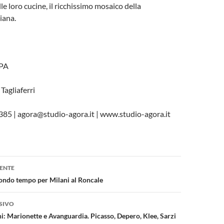
le loro cucine, il ricchissimo mosaico della
iana.
PA
Tagliaferri
385 | agora@studio-agora.it | www.studio-agora.it
one
ENTE
ondo tempo per Milani al Roncale
SIVO
: Marionette e Avanguardia. Picasso, Depero, Klee, Sarzi