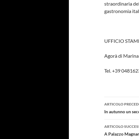
straordinaria del
gastronomia ital
­ ­ ­
UFFICIO STAM
Agorà di Marina 
Tel. +39 048162
Navigazi
ARTICOLO PRECED
articolo
In autunno un sec
ARTICOLO SUCCES
A Palazzo Magnani