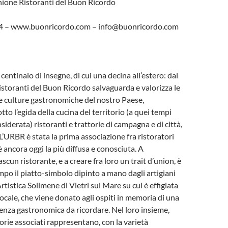
nione Ristoranti del Buon Ricordo
14 – www.buonricordo.com – info@buonricordo.com
 centinaio di insegne, di cui una decina all’estero: dal
storanti del Buon Ricordo salvaguarda e valorizza le
 e culture gastronomiche del nostro Paese,
o l’egida della cucina del territorio (a quei tempi
iderata) ristoranti e trattorie di campagna e di città,
L’URBR è stata la prima associazione fra ristoratori
 è ancora oggi la più diffusa e conosciuta. A
ascun ristorante, e a creare fra loro un trait d’union, è
po il piatto-simbolo dipinto a mano dagli artigiani
tistica Solimene di Vietri sul Mare su cui è effigiata
 locale, che viene donato agli ospiti in memoria di una
enza gastronomica da ricordare. Nel loro insieme,
torie associati rappresentano, con la varietà