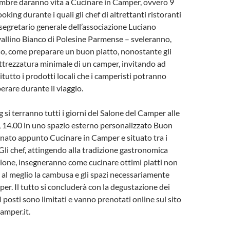
embre daranno vita a Cucinare in Camper, ovvero 9
oking durante i quali gli chef di altrettanti ristoranti
 segretario generale dell’associazione Luciano
vallino Bianco di Polesine Parmense – sveleranno,
o, come preparare un buon piatto, nonostante gli
l’attrezzatura minimale di un camper, invitando ad
itutto i prodotti locali che i camperisti potranno
erare durante il viaggio.
 si terranno tutti i giorni del Salone del Camper alle
, 14.00 in uno spazio esterno personalizzato Buon
nato appunto Cucinare in Camper e situato tra i
 Gli chef, attingendo alla tradizione gastronomica
gione, insegneranno come cucinare ottimi piatti non
 al meglio la cambusa e gli spazi necessariamente
per. Il tutto si concluderà con la degustazione dei
 I posti sono limitati e vanno prenotati online sul sito
mper.it.