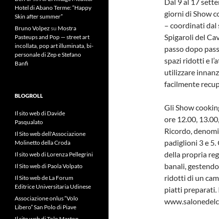
Dal 9 al 17 sett
Hotel di Abano Terme: “Happy
giorni di Show co
Skin after summer”
– coordinati dal
Bruno Volpez
su
Mostra
Spigaroli del Ca
Pasteups and Pop — street art
incollata, pop art illuminata, bi-
passo dopo pass
personale di Zep e Stefano
spazi ridotti e 
Banfi
utilizzare innanz
facilmente recup
BLOGROLL
Gli Show cooking
Il sito web di Davide
ore 12.00, 13.00
Pasqualato
Ricordo, denomi
Il Sito web dell'Associazione
padiglioni 3 e 5.
Molinetto della Croda
della propria re
Il sito web di Lorenza Pellegrini
banali, gestendo
Il Sito web di Paola Volpato
ridotti di un cam
Il Sito web de La Forum
Editrice Universitaria Udinese
piatti preparati.
Associazione onlus “Volo
www.salonedelca
Libero” San Polo di Piave
Il sito web di Tolo Marton