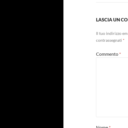
LASCIA UN 
Il tuo indirizzo e
contrassegnati
*
Commento
*
Nome
*