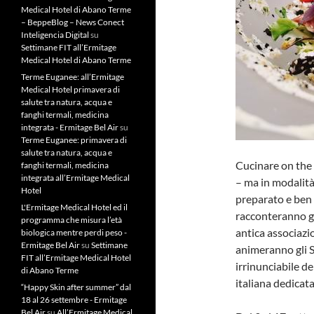
Medical Hotel di Abano Terme
– BeppeBlog – News Conect
Inteligencia Digital
su
Settimane FIT all’Ermitage
Medical Hotel di Abano Terme
Terme Euganee: all’Ermitage
Medical Hotel primavera di
salute tra natura, acqua e
fanghi termali, medicina
integrata - Ermitage Bel Air
su
Terme Euganee: primavera di
salute tra natura, acqua e
Cucinare on the
fanghi termali, medicina
integrata all’Ermitage Medical
– ma in modalità
Hotel
preparato e ben 
L'Ermitage Medical Hotel ed il
racconteranno gl
programma che misura l’età
antica associazi
biologica mentre perdi peso -
Ermitage Bel Air
su
Settimane
animeranno gli 
FIT all’Ermitage Medical Hotel
irrinunciabile de
di Abano Terme
italiana dedicata
“Happy Skin after summer” dal
18 al 26 settembre - Ermitage
Bel Air
su
All’Ermitage Medical