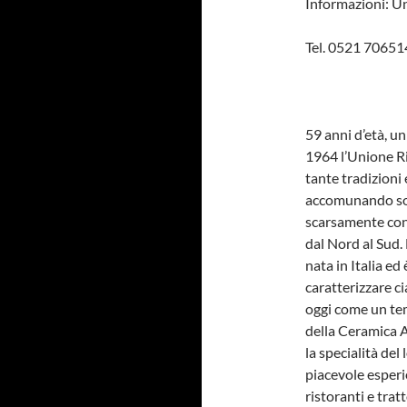
Informazioni: U
Tel. 0521 7065
­ ­ ­
59 anni d’età, un
1964 l’Unione Ri
tante tradizioni
accomunando sott
scarsamente cons
dal Nord al Sud. 
nata in Italia ed
caratterizzare ci
oggi come un tem
della Ceramica Ar
la specialità del
piacevole esperi
ristoranti e trat