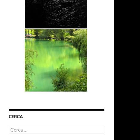
CERCA
Ricerca
per: