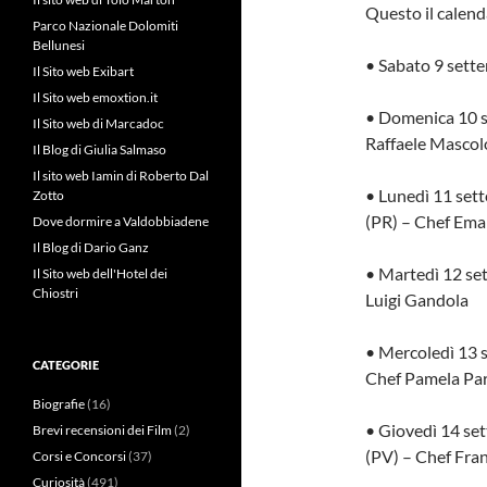
Questo il calend
Parco Nazionale Dolomiti
Bellunesi
• Sabato 9 sett
Il Sito web Exibart
Il Sito web emoxtion.it
• Domenica 10 s
Il Sito web di Marcadoc
Raffaele Mascol
Il Blog di Giulia Salmaso
Il sito web Iamin di Roberto Dal
• Lunedì 11 sett
Zotto
(PR) – Chef Ema
Dove dormire a Valdobbiadene
Il Blog di Dario Ganz
• Martedì 12 set
Il Sito web dell'Hotel dei
Chiostri
Luigi Gandola
• Mercoledì 13 
CATEGORIE
Chef Pamela Pa
Biografie
(16)
• Giovedì 14 se
Brevi recensioni dei Film
(2)
(PV) – Chef Fra
Corsi e Concorsi
(37)
Curiosità
(491)