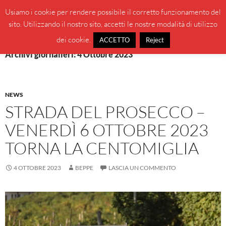
Vai
Cerca
BeppeBlog
Usiamo i cookie per rendere possibile il corretto funzionamento del
al
sito. Utilizzando il nostro sito, accetti le nostre modalità di utilizzo
MENU
contenuto
PRINCI
dei cookie.
ACCETTO
Reject
Archivi giornalieri: 4 Ottobre 2023
NEWS
STRADA DEL PROSECCO –
VENERDÌ 6 OTTOBRE 2023
TORNA LA CENTOMIGLIA
4 OTTOBRE 2023
BEPPE
LASCIA UN COMMENTO