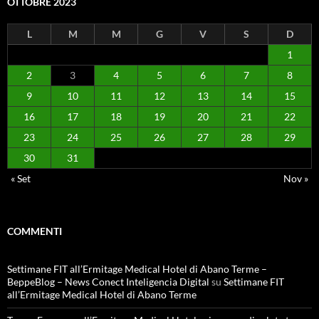
OTTOBRE 2023
L
M
M
G
V
S
D
1
2
3
4
5
6
7
8
9
10
11
12
13
14
15
16
17
18
19
20
21
22
23
24
25
26
27
28
29
30
31
« Set
Nov »
COMMENTI
Settimane FIT all’Ermitage Medical Hotel di Abano Terme –
BeppeBlog – News Conect Inteligencia Digital
su
Settimane FIT
all’Ermitage Medical Hotel di Abano Terme