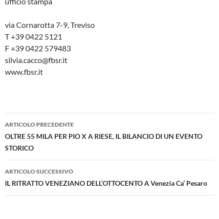
ufficio stampa
via Cornarotta 7-9, Treviso
T +39 0422 5121
F +39 0422 579483
silvia.cacco@fbsr.it
www.fbsr.it
Navigazione
ARTICOLO PRECEDENTE
articolo
OLTRE 55 MILA PER PIO X A RIESE, IL BILANCIO DI UN EVENTO
STORICO
ARTICOLO SUCCESSIVO
IL RITRATTO VENEZIANO DELL’OTTOCENTO A Venezia Ca’ Pesaro