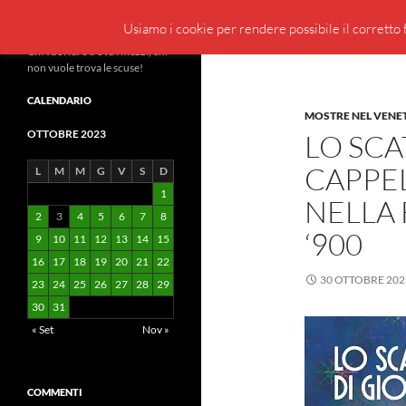
Cerca
BeppeBlog
Usiamo i cookie per rendere possibile il corretto f
Vai
Chi vuol fare trova i mezzi, chi
non vuole trova le scuse!
al
contenuto
CALENDARIO
MOSTRE NEL VENE
OTTOBRE 2023
LO SCA
CAPPE
L
M
M
G
V
S
D
1
NELLA 
2
3
4
5
6
7
8
‘900
9
10
11
12
13
14
15
16
17
18
19
20
21
22
30 OTTOBRE 202
23
24
25
26
27
28
29
30
31
« Set
Nov »
COMMENTI