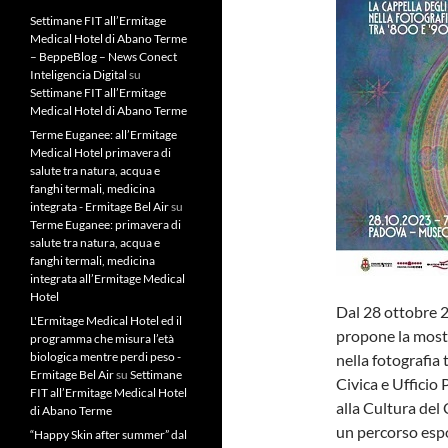
Settimane FIT all’Ermitage
Medical Hotel di Abano Terme
– BeppeBlog – News Conect
Inteligencia Digital
su
Settimane FIT all’Ermitage
Medical Hotel di Abano Terme
Terme Euganee: all’Ermitage
Medical Hotel primavera di
salute tra natura, acqua e
fanghi termali, medicina
integrata - Ermitage Bel Air
su
Terme Euganee: primavera di
salute tra natura, acqua e
fanghi termali, medicina
integrata all’Ermitage Medical
Hotel
Dal 28 ottobre 2
L'Ermitage Medical Hotel ed il
propone la mostr
programma che misura l’età
biologica mentre perdi peso -
nella fotografia 
Ermitage Bel Air
su
Settimane
Civica e Uffici
FIT all’Ermitage Medical Hotel
alla Cultura del
di Abano Terme
un percorso espo
“Happy Skin after summer” dal