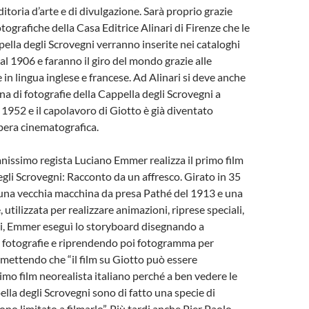
ditoria d’arte e di divulgazione. Sarà proprio grazie
ografiche della Casa Editrice Alinari di Firenze che le
ella degli Scrovegni verranno inserite nei cataloghi
dal 1906 e faranno il giro del mondo grazie alle
 in lingua inglese e francese. Ad Alinari si deve anche
a di fotografie della Cappella degli Scrovegni a
 1952 e il capolavoro di Giotto è già diventato
pera cinematografica.
anissimo regista Luciano Emmer realizza il primo film
egli Scrovegni: Racconto da un affresco. Girato in 35
una vecchia macchina da presa Pathé del 1913 e una
, utilizzata per realizzare animazioni, riprese speciali,
ari, Emmer eseguì lo storyboard disegnando a
e fotografie e riprendendo poi fotogramma per
ettendo che “il film su Giotto può essere
rimo film neorealista italiano perché a ben vedere le
ella degli Scrovegni sono di fatto una specie di
no limitato a filmarlo”. Più tardi anche Pier Paolo