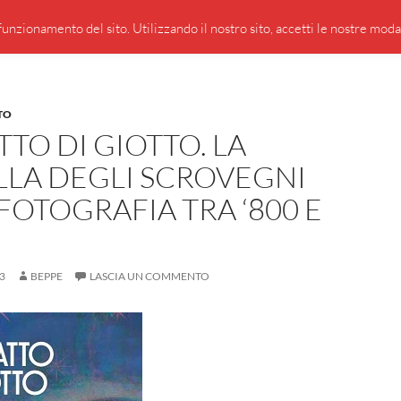
PRESENTAZIONE DI GIUSEPPE BORSOI
SEGNALAZIO
unzionamento del sito. Utilizzando il nostro sito, accetti le nostre modali
TO
TTO DI GIOTTO. LA
LLA DEGLI SCROVEGNI
FOTOGRAFIA TRA ‘800 E
3
BEPPE
LASCIA UN COMMENTO