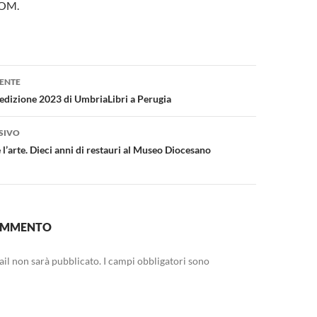
OM.
one
ENTE
ll’edizione 2023 di UmbriaLibri a Perugia
SIVO
’arte. Dieci anni di restauri al Museo Diocesano
COMMENTO
mail non sarà pubblicato.
I campi obbligatori sono