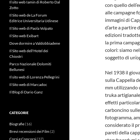
Il sito web Iamin di Roberto Dal
con quello dell’e
Zotto
alle campagne fot
Il Sito web de La Forum
immagini di Capp
Editrice Universitaria Udinese
d’arte a partire 
Il Sito web di Paola Volpato
edizioni tradotte
Il Sito web Exibart
la prima campagn
Dove dormire a Valdobbiadene
colori: siamo nel
Il Sito web dell'Hotel dei
Chiostri
soggetto di un’o
Parco Nazionale Dolomiti
Bellunesi
Nel 1938 il giov
Il sito web di Lorenza Pellegrini
sulla Cappella d
Il Sito web di Marcadoc
mm utilizzando 
Il Blog di Dario Ganz
truka artigianale
effetti particol
carboncino sull
CATEGORIE
fotogramma, amm
Biografie
(16)
considerato il p
Brevi recensioni dei Film
(2)
pareti della capp
Corsi e Concorsi
(37)
storyboard: mi so