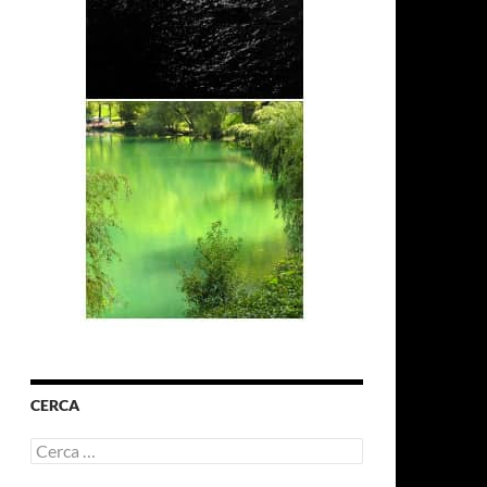
CERCA
Ricerca
per: