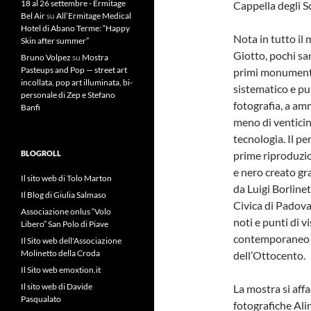
18 al 26 settembre - Ermitage
Cappella degli S
Bel Air
su
All’Ermitage Medical
Hotel di Abano Terme: “Happy
Nota in tutto il
Skin after summer”
Giotto, pochi sa
Bruno Volpez
su
Mostra
Pasteups and Pop — street art
primi monumenti 
incollata, pop art illuminata, bi-
sistematico e pun
personale di Zep e Stefano
fotografia, a amm
Banfi
meno di venticin
tecnologia. Il pe
BLOGROLL
prime riproduzion
e nero creato gra
Il sito web di Tolo Marton
da Luigi Borline
Il Blog di Giulia Salmaso
Civica di Padova
Associazione onlus “Volo
noti e punti di v
Libero” San Polo di Piave
contemporaneo l’
Il Sito web dell'Associazione
Molinetto della Croda
dell’Ottocento.
Il Sito web emoxtion.it
Il sito web di Davide
La mostra si aff
Pasqualato
fotografiche Alin