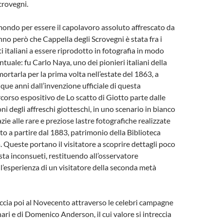
crovegni.
 mondo per essere il capolavoro assoluto affrescato da
nno però che Cappella degli Scrovegni è stata fra i
italiani a essere riprodotto in fotografia in modo
tuale: fu Carlo Naya, uno dei pionieri italiani della
ortarla per la prima volta nell’estate del 1863, a
que anni dall’invenzione ufficiale di questa
rcorso espositivo de Lo scatto di Giotto parte dalle
i degli affreschi giotteschi, in uno scenario in bianco
zie alle rare e preziose lastre fotografiche realizzate
tto a partire dal 1883, patrimonio della Biblioteca
. Queste portano il visitatore a scoprire dettagli poco
ista inconsueti, restituendo all’osservatore
esperienza di un visitatore della seconda metà
accia poi al Novecento attraverso le celebri campagne
ari e di Domenico Anderson, il cui valore si intreccia