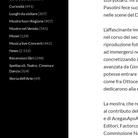
Curiosità
(491)
Pasolini fece su
Luoghi da visitare
(207)
nelle scene del
Mostre fuori Regione
(907)
Mostre nel Veneto
(541)
L’affascinante i
Musei
(124)
nel corso dei se
Musica live-Concerti
(441)
riproduzione fot
News
(2.512)
ad immergersi ne
Recensioni libri
(298)
concretizzando i
Spettacoli, Teatro, Cinema e
avanzata da Giot
Danza
(324)
potesse entrare 
Storia dell'Arte
(49)
come fra Ottoce
dedicarono alla 
La mostra, che re
al contributo de
e di AcegasApsA
Editori, Factorco
Commissione Naz