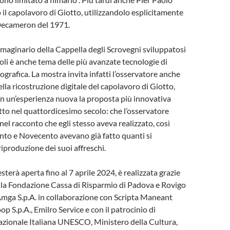
o il capolavoro di Giotto, utilizzandolo esplicitamente
 Decameron del 1971.
mmaginario della Cappella degli Scrovegni sviluppatosi
coli è anche tema delle più avanzate tecnologie di
ografica. La mostra invita infatti l’osservatore anche
lla ricostruzione digitale del capolavoro di Giotto,
n un’esperienza nuova la proposta più innovativa
to nel quattordicesimo secolo: che l’osservatore
nel racconto che egli stesso aveva realizzato, così
nto e Novecento avevano già fatto quanti si
riproduzione dei suoi affreschi.
sterà aperta fino al 7 aprile 2024, è realizzata grazie
lla Fondazione Cassa di Risparmio di Padova e Rovigo
mga S.p.A. in collaborazione con Scripta Maneant
op S.p.A., Emilro Service e con il patrocinio di
ionale Italiana UNESCO, Ministero della Cultura,