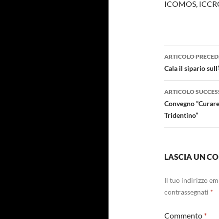
ICOMOS, ICCR
Navigazi
ARTICOLO PRECED
articolo
Cala il sipario su
ARTICOLO SUCCES
Convegno “Curare l
Tridentino”
LASCIA UN 
Il tuo indirizzo e
contrassegnati
*
Commento
*