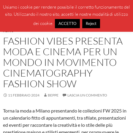
Vai
Cerca
BeppeBlog
Usiamo i cookie per rendere possibile il corretto funzionamento del
al
sito. Utilizzando il nostro sito, accetti le nostre modalità di utilizzo
MENU
contenuto
PRINCI
dei cookie.
ACCETTO
Reject
NEWS
FASHION VIBES PRESENTA
MODA E CINEMA PER UN
MONDO IN MOVIMENTO
CINEMATOGRAPHY
FASHION SHOW
11 FEBBRAIO 2024
BEPPE
LASCIA UN COMMENTO
Torna la moda a Milano presentando le collezioni FW 2025 in
un calendario fitto di appuntamenti, tra sfilate, presentazioni
ed eventi per raccontare la creatività e lo stile delle più
prestigiose maison e stilisti emergenti, per promuovere le