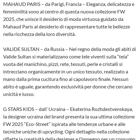
MAHAUD PARIS – da Parigi, Francia – Eleganza, delicatezza e
femminilità sono al centro di questa nuova collezione FW
2025, che unisce il desiderio di moda virtuosa guidato da
Mahaud Paris al desiderio di rappresentare tutte le bellezze
nella ricchezza della loro diversità.
VALIDE SULTAN – da Russia – Nel regno della moda gli abiti di
Valide Sultan si materializzano come tele viventi sulla “tela”
vuota del manichino, pizzi, rete, tessuti, perle e cristalli si
intrecciano organicamente in un unico tessuto, realizzato a
mano dalla prima cucitura fino al capolavoro finale. Nessun
abito è uguale, garantendo esclusività per donne che cercano
unicità e lusso.
G STARS KIDS – dall’ Ucraina – Ekaterina Rozhdestvenskaya,
la designer ucraina del brand presenta la sua ultima collezione
FW 2025 “Eco-Street” ispirata alle tendenze urbane e alle
tecniche uniche di upcycling. Ogni dettaglio nella collezione
riflette la creatività della designer e l’impegno per un consumo