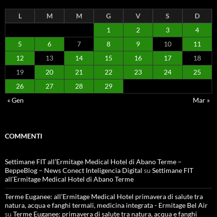
L
M
M
G
V
S
D
1
2
3
4
5
6
7
8
9
10
11
12
13
14
15
16
17
18
19
20
21
22
23
24
25
26
27
28
29
« Gen
Mar »
COMMENTI
Settimane FIT all’Ermitage Medical Hotel di Abano Terme –
BeppeBlog – News Conect Inteligencia Digital
su
Settimane FIT
all’Ermitage Medical Hotel di Abano Terme
Terme Euganee: all’Ermitage Medical Hotel primavera di salute tra
natura, acqua e fanghi termali, medicina integrata - Ermitage Bel Air
su
Terme Euganee: primavera di salute tra natura, acqua e fanghi