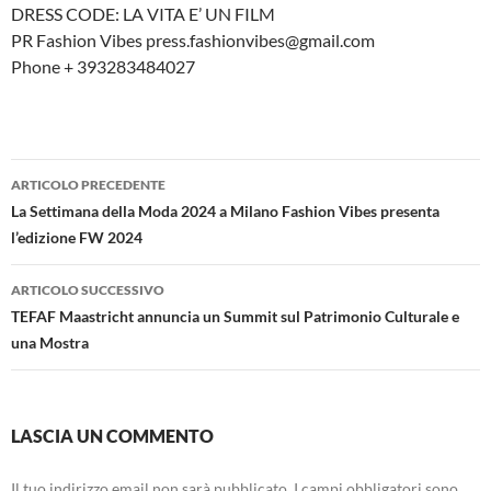
DRESS CODE: LA VITA E’ UN FILM
PR Fashion Vibes press.fashionvibes@gmail.com
Phone + 393283484027
Navigazione
ARTICOLO PRECEDENTE
articolo
La Settimana della Moda 2024 a Milano Fashion Vibes presenta
l’edizione FW 2024
ARTICOLO SUCCESSIVO
TEFAF Maastricht annuncia un Summit sul Patrimonio Culturale e
una Mostra
LASCIA UN COMMENTO
Il tuo indirizzo email non sarà pubblicato.
I campi obbligatori sono