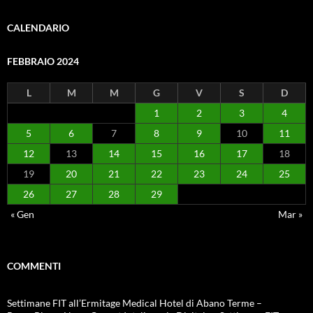
CALENDARIO
FEBBRAIO 2024
L
M
M
G
V
S
D
1
2
3
4
5
6
7
8
9
10
11
12
13
14
15
16
17
18
19
20
21
22
23
24
25
26
27
28
29
« Gen
Mar »
COMMENTI
Settimane FIT all’Ermitage Medical Hotel di Abano Terme –