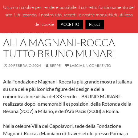
Vai
Cerca
BeppeBlog
Usiamo i cookie per rendere possibile il corretto funzionamento del
al
sito. Utilizzando il nostro sito, accetti le nostre modalità di utilizzo
MENU
contenuto
PRINCI
dei cookie.
ACCETTO
Reject
MOSTRE FUORI REGIONE
ALLA MAGNANI-ROCCA
TUTTO BRUNO MUNARI
20 FEBBRAIO 2024
BEPPE
LASCIA UN COMMENTO
Alla Fondazione Magnani-Rocca la più grande mostra italiana
su una delle più iconiche figure del design e della
comunicazione visiva del XX secolo – BRUNO MUNARI –
realizzata dopo le memorabili esposizioni della Rotonda della
Besana (2007) a Milano, e dell’Ara Pacis (2008) a Roma.
Nella celebre Villa dei Capolavori, sede della Fondazione
Magnani-Rocca a Mamiano di Traversetolo presso Parma, a