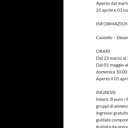
Aperto dal marte
25 aprile e 01 m
INFORMAZION
Castello – Desen
ORARI
Dal 23 marzo al 
Dal 01 maggio al
domenica 10.00 
Aperto il 01 apr
INGRESSI
Intero: 8 euro / 
gruppi di almeno
ingresso gratuito
guidate compost
guidata da preno