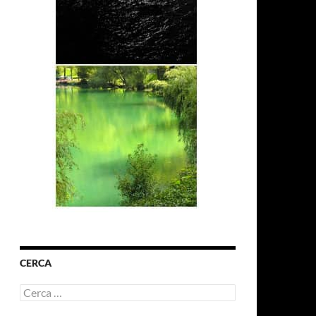
CERCA
Ricerca
per: