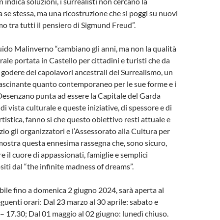
n indica soluzioni, i surrealisti non cercano la
a se stessa, ma una ricostruzione che si poggi su nuovi
o tra tutti il pensiero di Sigmund Freud”.
uido Malinverno “cambiano gli anni, ma non la qualità
urale portata in Castello per cittadini e turisti che da
odere dei capolavori ancestrali del Surrealismo, un
fascinante quanto contemporaneo per le sue forme e i
Desenzano punta ad essere la Capitale del Garda
i vista culturale e queste iniziative, di spessore e di
tistica, fanno sì che questo obiettivo resti attuale e
io gli organizzatori e l’Assessorato alla Cultura per
mostra questa ennesima rassegna che, sono sicuro,
 il cuore di appassionati, famiglie e semplici
ositi dal “the infinite madness of dreams”.
abile fino a domenica 2 giugno 2024, sarà aperta al
guenti orari: Dal 23 marzo al 30 aprile: sabato e
 17.30; Dal 01 maggio al 02 giugno: lunedì chiuso.