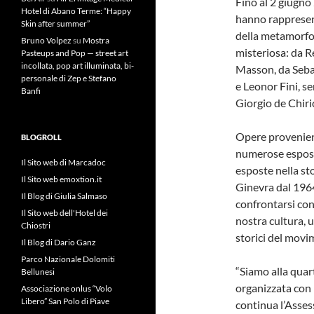
Fino al 2 giugno
Hotel di Abano Terme: “Happy
hanno rappresent
Skin after summer”
della metamorfos
Bruno Volpez
su
Mostra
misteriosa: da R
Pasteups and Pop — street art
incollata, pop art illuminata, bi-
Masson, da Seba
personale di Zep e Stefano
e Leonor Fini, s
Banfi
Giorgio de Chiri
Opere provenient
BLOGROLL
numerose esposizi
Il Sito web di Marcadoc
esposte nella st
Il Sito web emoxtion.it
Ginevra dal 1964 
Il Blog di Giulia Salmaso
confrontarsi con
Il Sito web dell'Hotel dei
nostra cultura, 
Chiostri
storici del movi
Il Blog di Dario Ganz
Parco Nazionale Dolomiti
“Siamo alla quar
Bellunesi
organizzata con 
Associazione onlus “Volo
Libero” San Polo di Piave
continua l’Asses