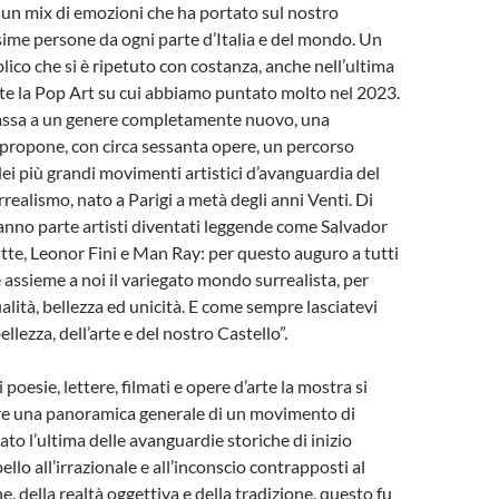
 un mix di emozioni che ha portato sul nostro
ssime persone da ogni parte d’Italia e del mondo. Un
lico che si è ripetuto con costanza, anche nell’ultima
te la Pop Art su cui abbiamo puntato molto nel 2023.
passa a un genere completamente nuovo, una
propone, con circa sessanta opere, un percorso
ei più grandi movimenti artistici d’avanguardia del
realismo, nato a Parigi a metà degli anni Venti. Di
nno parte artisti diventati leggende come Salvador
tte, Leonor Fini e Man Ray: per questo auguro a tutti
e assieme a noi il variegato mondo surrealista, per
alità, bellezza ed unicità. E come sempre lasciatevi
ellezza, dell’arte e del nostro Castello”.
 poesie, lettere, filmati e opere d’arte la mostra si
ire una panoramica generale di un movimento di
to l’ultima delle avanguardie storiche di inizio
llo all’irrazionale e all’inconscio contrapposti al
e, della realtà oggettiva e della tradizione, questo fu