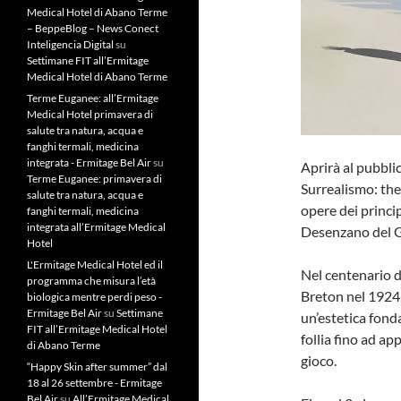
Medical Hotel di Abano Terme
– BeppeBlog – News Conect
Inteligencia Digital
su
Settimane FIT all’Ermitage
Medical Hotel di Abano Terme
Terme Euganee: all’Ermitage
Medical Hotel primavera di
salute tra natura, acqua e
fanghi termali, medicina
integrata - Ermitage Bel Air
su
Aprirà al pubbli
Terme Euganee: primavera di
Surrealismo: the
salute tra natura, acqua e
opere dei principa
fanghi termali, medicina
integrata all’Ermitage Medical
Desenzano del G
Hotel
L'Ermitage Medical Hotel ed il
Nel centenario d
programma che misura l’età
Breton nel 1924,
biologica mentre perdi peso -
Ermitage Bel Air
su
Settimane
un’estetica fonda
FIT all’Ermitage Medical Hotel
follia fino ad ap
di Abano Terme
gioco.
“Happy Skin after summer” dal
18 al 26 settembre - Ermitage
Bel Air
su
All’Ermitage Medical