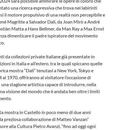
 2024 sarà possibile ammirare le opere di coloro che
ato una ricerca espressiva che trova nei labirinti
i il motore propulsivo di una realtà non percepibile e
ené Magritte a Salvador Dalì, da Joan Mirò a André
stiàn Matta a Hans Bellmer, da Man Ray a Max Ernst
enza dimenticare il padre ispiratore del movimento
co.
i da collezioni private italiane già presentate in
oni in Italia e all’estero, tra le quali spiccano quelle
orica mostra “Dalì” tenutasi a New York, Tokyo e
al 1970, offriranno al visitatore l’occasione di
 una stagione artistica capace di introdurre, nella
una visione del mondo che è andata ben oltre i limiti
mento.
ta mostra in Castello in poco meno di due anni
la preziosa collaborazione di Matteo Vanzan”
sore alla Cultura Pietro Avanzi, “fino ad oggi ogni