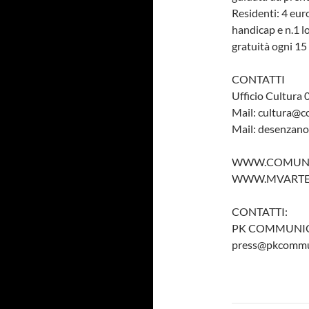
Residenti: 4 euro
handicap e n.1 
gratuità ogni 15 
CONTATTI
Ufficio Cultura
Mail: cultura@c
Mail: desenzan
WWW.COMUNE.
WWW.MVARTE.
CONTATTI:
PK COMMUNI
press@pkcommun