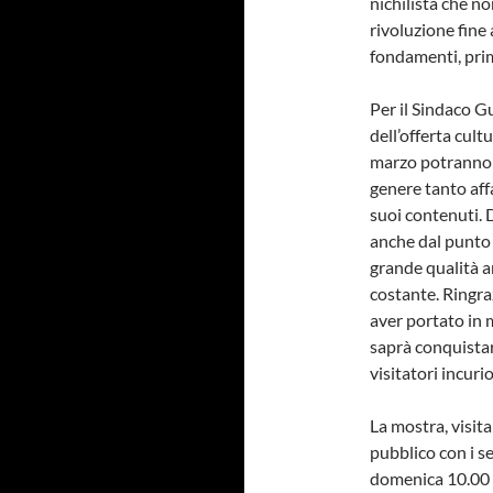
nichilista che no
rivoluzione fine 
fondamenti, prim
Per il Sindaco G
dell’offerta cult
marzo potranno g
genere tanto af
suoi contenuti. 
anche dal punto d
grande qualità ar
costante. Ringraz
aver portato in 
saprà conquistare
visitatori incuri
La mostra, visit
pubblico con i se
domenica 10.00 –