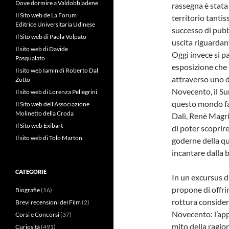
Dove dormire a Valdobbiadene
rassegna è stata
Il Sito web de La Forum
territorio tanti
Editrice Universitaria Udinese
successo di pubb
Il Sito web di Paola Volpato
uscita riguardan
Il sito web di Davide
Oggi invece si 
Pasqualato
esposizione che 
Il sito web Iamin di Roberto Dal
attraverso uno d
Zotto
Novecento, il Sur
Il sito web di Lorenza Pellegrini
questo mondo fa
Il Sito web dell'Associazione
Molinetto della Croda
Dalì, Renè Magri
Il Sito web Exibart
di poter scoprir
Il sito web di Tolo Marton
goderne della qu
incantare dalla b
CATEGORIE
In un excursus di
propone di offr
Biografie
(16)
rottura considera
Brevi recensioni dei Film
(2)
Novecento: l’appe
Corsi e Concorsi
(37)
mito della ragion
Curiosità
(491)