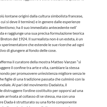
più lontane origini dalla cultura simbolista francese,
 cui si deve il termine) e in genere dalle esperienze
dentismo; ha il suo immediato antecedente nell’
ada e raggiunge una sua precisa formulazione teorica
Breton del 1924. Il surrealista non è un esteta, è un
 sperimentatore che estende le sue ricerche ad ogni
ivo di giungere al fondo delle cose.
 afferma il curatore della mostra Matteo Vanzan “si
ggere il confine tra arte e vita, cambiare la stessa
mondo per promuovere un’esistenza migliore senza le
he figlie di una tradizione passata che culminò con la
diale. Al pari del movimento Dadaista, il
e distruggere l’ordine costituito per opporsi ad una
le arrivata al collasso di se stessa, ma con una
tre Dada è strutturato su una forte componente