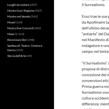
il Surrealismo.
Luoghi da visitare
(207)
Mostre fuori Regione
(907)
Esso trae le sue 
Mostre nel Veneto
(541)
da Apollinaire (a
Musei
(124)
dell’ultimo deca
Musica live-Concerti
(442)
“antiarte” del D
News
(2.513)
nel Manifesto di 
Recensioni libri
(298)
indagatore e uno
Spettacoli, Teatro, Cinema e
Danza
(324)
campo nel tentat
Storia dell'Arte
(49)
“Il Surrealismo”
propose di distru
concezione del 
convenzioni etic
Prima guerra mon
Surrealismo vuol
cultura occidenta
differenza: men