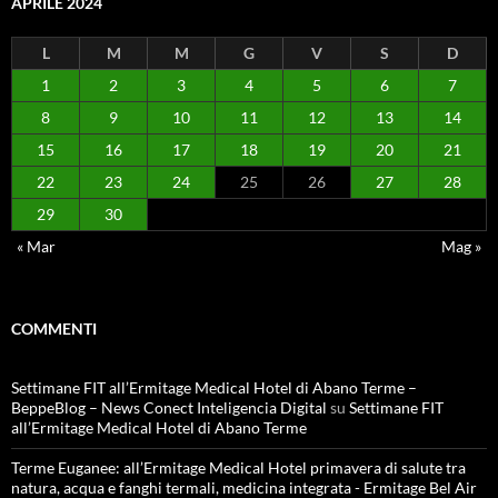
APRILE 2024
L
M
M
G
V
S
D
1
2
3
4
5
6
7
8
9
10
11
12
13
14
15
16
17
18
19
20
21
22
23
24
25
26
27
28
29
30
« Mar
Mag »
COMMENTI
Settimane FIT all’Ermitage Medical Hotel di Abano Terme –
BeppeBlog – News Conect Inteligencia Digital
su
Settimane FIT
all’Ermitage Medical Hotel di Abano Terme
Terme Euganee: all’Ermitage Medical Hotel primavera di salute tra
natura, acqua e fanghi termali, medicina integrata - Ermitage Bel Air