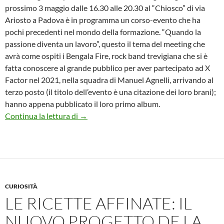
prossimo 3 maggio dalle 16.30 alle 20.30 al “Chiosco” di via
Ariosto a Padova è in programma un corso-evento che ha
pochi precedenti nel mondo della formazione. “Quando la
passione diventa un lavoro”, questo il tema del meeting che
avrà come ospiti i Bengala Fire, rock band trevigiana che si è
fatta conoscere al grande pubblico per aver partecipato ad X
Factor nel 2021, nella squadra di Manuel Agnelli, arrivando al
terzo posto (il titolo dell’evento è una citazione dei loro brani);
hanno appena pubblicato il loro primo album.
MUSICA E VIDEOGAMES, IL CORSO PE
Continua la lettura di
→
CURIOSITÀ
LE RICETTE AFFINATE: IL
NUOVO PROGETTO DE LA