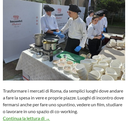
Trasformare i mercati di Roma, da semplici luoghi dove andare
a fare la spesa in vere e proprie piazze. Luoghi di incontro dove
fermarsi anche per fare uno spuntino, vedere un film, studiare
o lavorare in uno spazio di co-working.
Roma, street food e co-working, ‘Mercati d’
Continua la lettura di
→