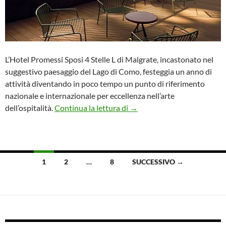
L’Hotel Promessi Sposi 4 Stelle L di Malgrate, incastonato nel
suggestivo paesaggio del Lago di Como, festeggia un anno di
attività diventando in poco tempo un punto di riferimento
nazionale e internazionale per eccellenza nell’arte
Un anno di successi per l’Ho
dell’ospitalità.
Continua la lettura di
→
Navigazione
1
2
…
8
SUCCESSIVO →
articoli