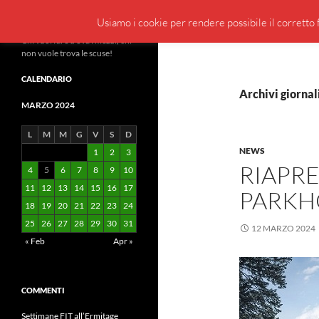
Cerca
BeppeBlog
Usiamo i cookie per rendere possibile il corretto f
Vai
Chi vuol fare trova i mezzi, chi
non vuole trova le scuse!
al
contenuto
CALENDARIO
Archivi giornal
MARZO 2024
L
M
M
G
V
S
D
NEWS
1
2
3
RIAPRE
4
5
6
7
8
9
10
11
12
13
14
15
16
17
PARKH
18
19
20
21
22
23
24
25
26
27
28
29
30
31
12 MARZO 2024
« Feb
Apr »
COMMENTI
Settimane FIT all’Ermitage