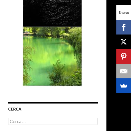
Shares
CERCA
Ricerca
per: