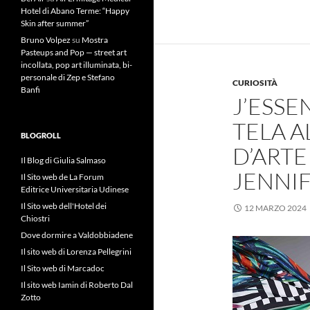
Hotel di Abano Terme: “Happy
Skin after summer”
Bruno Volpez
su
Mostra
Pasteups and Pop — street art
incollata, pop art illuminata, bi-
personale di Zep e Stefano
CURIOSITÀ
Banfi
J’ESSE
TELA A
BLOGROLL
D’ARTE
Il Blog di Giulia Salmaso
JENNI
Il Sito web de La Forum
Editrice Universitaria Udinese
Il Sito web dell'Hotel dei
12 MARZO 2024
Chiostri
Dove dormire a Valdobbiadene
Il sito web di Lorenza Pellegrini
Il Sito web di Marcadoc
Il sito web Iamin di Roberto Dal
Zotto