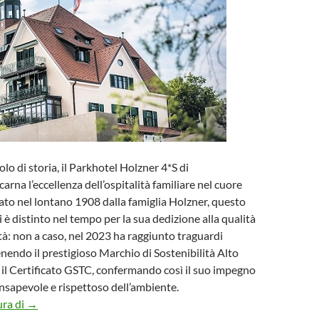
lo di storia, il Parkhotel Holzner 4*S di
rna l’eccellenza dell’ospitalità familiare nel cuore
to nel lontano 1908 dalla famiglia Holzner, questo
si è distinto nel tempo per la sua dedizione alla qualità
ità: non a caso, nel 2023 ha raggiunto traguardi
tenendo il prestigioso Marchio di Sostenibilità Alto
e il Certificato GSTC, confermando così il suo impegno
nsapevole e rispettoso dell’ambiente.
Riapre il 23 marzo il Parkhotel Holzner
ura di
→