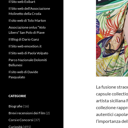
Il Sito web Exibart
Il Sito web dell'Associazione
Molinetto della Croda
Il sito web di Tolo Marton
Associazione onlus “Volo
Libero” San Polo di Piave
Il Blog di Dario Ganz
Il Sito web emoxtion.it
Il Sito web di Paola Volpato
Parco Nazionale Dolomiti
Bellunesi
Il sito web di Davide
Pasqualato
La fusione strao
capsule collectio
CATEGORIE
artista sicilian
Biografie
(16)
collezione rappr
Brevi recensioni dei Film
(2)
autentici capolav
Corsi e Concorsi
(37)
l’importanza dell
Curiosità
(491)