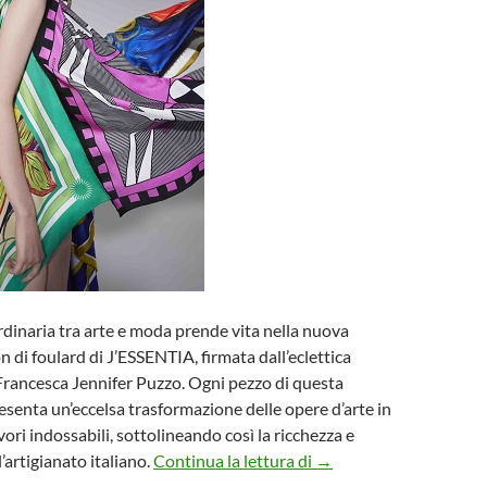
rdinaria tra arte e moda prende vita nella nuova
n di foulard di J’ESSENTIA, firmata dall’eclettica
a Francesca Jennifer Puzzo. Ogni pezzo di questa
esenta un’eccelsa trasformazione delle opere d’arte in
ori indossabili, sottolineando così la ricchezza e
J’essentia: Foulard dall
’artigianato italiano.
Continua la lettura di
→