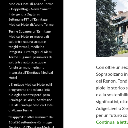
Medical Hotel di Abano Terme
– BeppeBlog – News Conect
Inteligencia Digital
su
Settimane FIT all’Ermitage
Medical Hotel di Abano Terme
Terme Euganee: all’Ermitage
Medical Hotel primavera di
salute tra natura, acqua e
fanghi termali, medicina
integrata - Ermitage Bel Air
su
Terme Euganee: primavera di
salute tra natura, acqua e
Con oltre un seco
fanghi termali, medicina
integrata all’Ermitage Medical
Soprabolzano inca
Hotel
del Renon. Fonda
L'Ermitage Medical Hotel ed il
gioiello storico 
programma che misura l’età
e alla sostenibil
biologica mentre perdi peso -
Ermitage Bel Air
su
Settimane
significativi, ot
FIT all’Ermitage Medical Hotel
Adige Livello 3 
di Abano Terme
per un futuro co
“Happy Skin after summer” dal
Continua la lett
18 al 26 settembre - Ermitage
Bel Air
su
All’Ermitage Medical