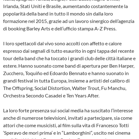
Irlanda, Stati Uniti e Brasile, aumentando costantemente la
popolarità della band in tutto il mondo sin dalla loro
formazione nel 2015, grazie ad un lavoro sinergico dell’agenzia
di booking Barley Arts e dell’ufficio stampa A-Z Press.
I loro spettacoli dal vivo sono accolti con affetto e calore
espresso dai segnali di tutto esaurito in ogni tappa del recente
tour della band che ha toccato i grandi club delle città italiane e
estere. Hanno suonato come band di apertura per Ben Harper,
Zucchero, Toquiño ed Edoardo Bennato e hanno suonato in
grandi festival in tutta Europa, insieme a artisti del calibro di
The Offspring, Social Distortion, Walter Trout, Fu Manchu,
Orchestra Secondo Casadei e Ten Years After.
La loro forte presenza sui social media ha suscitato l’interesse
anche di numerose televisioni, invitati a partecipare, sia come
attori che come musicisti, al film sulla vita di Francesco Totti
‘Speravo de morì prima’ e in “Lamborghini”, uscito nei cinema