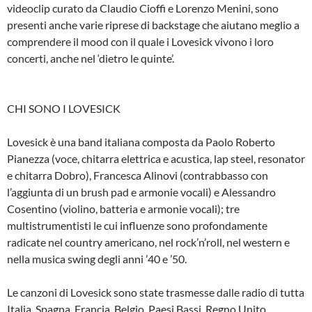
videoclip curato da Claudio Cioffi e Lorenzo Menini, sono
presenti anche varie riprese di backstage che aiutano meglio a
comprendere il mood con il quale i Lovesick vivono i loro
concerti, anche nel ‘dietro le quinte’.
CHI SONO I LOVESICK
Lovesick è una band italiana composta da Paolo Roberto
Pianezza (voce, chitarra elettrica e acustica, lap steel, resonator
e chitarra Dobro), Francesca Alinovi (contrabbasso con
l’aggiunta di un brush pad e armonie vocali) e Alessandro
Cosentino (violino, batteria e armonie vocali); tre
multistrumentisti le cui influenze sono profondamente
radicate nel country americano, nel rock’n’roll, nel western e
nella musica swing degli anni ’40 e ’50.
Le canzoni di Lovesick sono state trasmesse dalle radio di tutta
Italia, Spagna, Francia, Belgio, Paesi Bassi, Regno Unito,