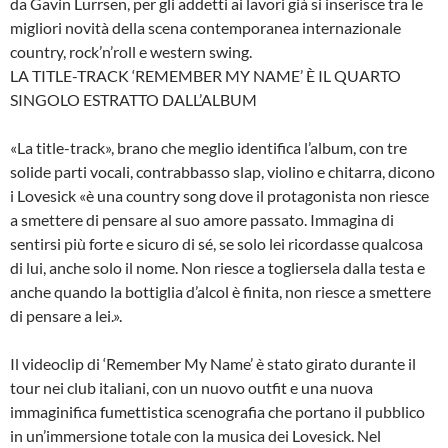
da Gavin Lurrsen, per gli addetti ai lavori già si inserisce tra le
migliori novità della scena contemporanea internazionale
country, rock’n’roll e western swing.
LA TITLE-TRACK ‘REMEMBER MY NAME’ È IL QUARTO
SINGOLO ESTRATTO DALL’ALBUM
«La title-track», brano che meglio identifica l’album, con tre
solide parti vocali, contrabbasso slap, violino e chitarra, dicono
i Lovesick «è una country song dove il protagonista non riesce
a smettere di pensare al suo amore passato. Immagina di
sentirsi più forte e sicuro di sé, se solo lei ricordasse qualcosa
di lui, anche solo il nome. Non riesce a togliersela dalla testa e
anche quando la bottiglia d’alcol è finita, non riesce a smettere
di pensare a lei.».
Il videoclip di ‘Remember My Name’ è stato girato durante il
tour nei club italiani, con un nuovo outfit e una nuova
immaginifica fumettistica scenografia che portano il pubblico
in un’immersione totale con la musica dei Lovesick. Nel