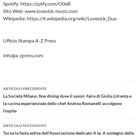
Spotify: https://sptfy.com/O0eB
Sito Web: www.lovesick-music.com
Wikipedia: https://it.wikipedia.org/wiki/Lovesick_Duo
Ufficio Stampa A-Z Press
info@a-zpress.com
Navigazione
ARTICOLO PRECEDENTE
articolo
La Società Milano, fine dining dove il savoir-faire di Giulia Litrenta e
la cucina esperienziale dello chef Andrea Romanelli accolgono
l’ospite
ARTICOLO SUCCESSIVO
Torna la festa estiva dell’Associazione dedicato A te. A sostegno della