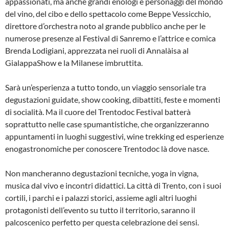
appassionati, ma anche grandi enologi e personaggi del mondo
del vino, del cibo e dello spettacolo come Beppe Vessicchio,
direttore d’orchestra noto al grande pubblico anche per le
numerose presenze al Festival di Sanremo e l’attrice e comica
Brenda Lodigiani, apprezzata nei ruoli di Annalàisa al
GialappaShow e la Milanese imbruttita.
Sarà un’esperienza a tutto tondo, un viaggio sensoriale tra
degustazioni guidate, show cooking, dibattiti, feste e momenti
di socialità. Ma il cuore del Trentodoc Festival batterà
soprattutto nelle case spumantistiche, che organizzeranno
appuntamenti in luoghi suggestivi, wine trekking ed esperienze
enogastronomiche per conoscere Trentodoc là dove nasce.
Non mancheranno degustazioni tecniche, yoga in vigna,
musica dal vivo e incontri didattici. La città di Trento, con i suoi
cortili, i parchi e i palazzi storici, assieme agli altri luoghi
protagonisti dell’evento su tutto il territorio, saranno il
palcoscenico perfetto per questa celebrazione dei sensi.