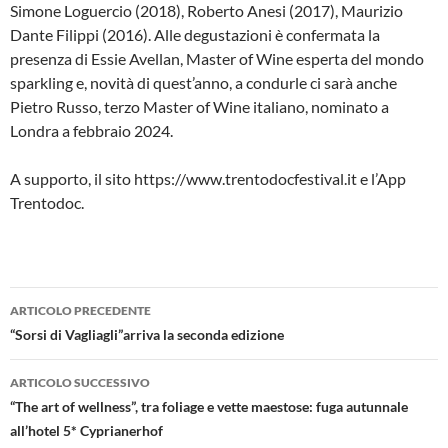
Simone Loguercio (2018), Roberto Anesi (2017), Maurizio
Dante Filippi (2016). Alle degustazioni è confermata la
presenza di Essie Avellan, Master of Wine esperta del mondo
sparkling e, novità di quest’anno, a condurle ci sarà anche
Pietro Russo, terzo Master of Wine italiano, nominato a
Londra a febbraio 2024.
A supporto, il sito https://www.trentodocfestival.it e l’App
Trentodoc.
Navigazione
ARTICOLO PRECEDENTE
articolo
“Sorsi di Vagliagli”arriva la seconda edizione
ARTICOLO SUCCESSIVO
“The art of wellness”, tra foliage e vette maestose: fuga autunnale
all’hotel 5* Cyprianerhof