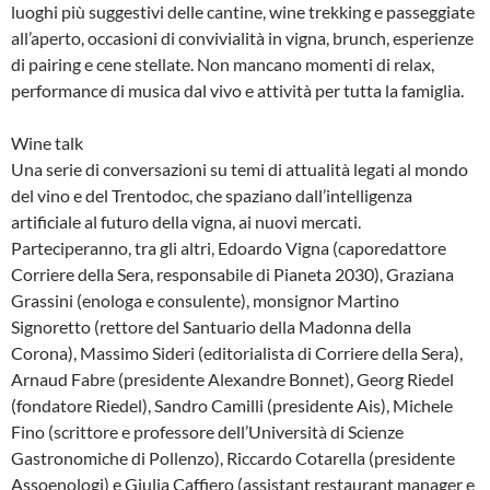
luoghi più suggestivi delle cantine, wine trekking e passeggiate
all’aperto, occasioni di convivialità in vigna, brunch, esperienze
di pairing e cene stellate. Non mancano momenti di relax,
performance di musica dal vivo e attività per tutta la famiglia.
Wine talk
Una serie di conversazioni su temi di attualità legati al mondo
del vino e del Trentodoc, che spaziano dall’intelligenza
artificiale al futuro della vigna, ai nuovi mercati.
Parteciperanno, tra gli altri, Edoardo Vigna (caporedattore
Corriere della Sera, responsabile di Pianeta 2030), Graziana
Grassini (enologa e consulente), monsignor Martino
Signoretto (rettore del Santuario della Madonna della
Corona), Massimo Sideri (editorialista di Corriere della Sera),
Arnaud Fabre (presidente Alexandre Bonnet), Georg Riedel
(fondatore Riedel), Sandro Camilli (presidente Ais), Michele
Fino (scrittore e professore dell’Università di Scienze
Gastronomiche di Pollenzo), Riccardo Cotarella (presidente
Assoenologi) e Giulia Caffiero (assistant restaurant manager e