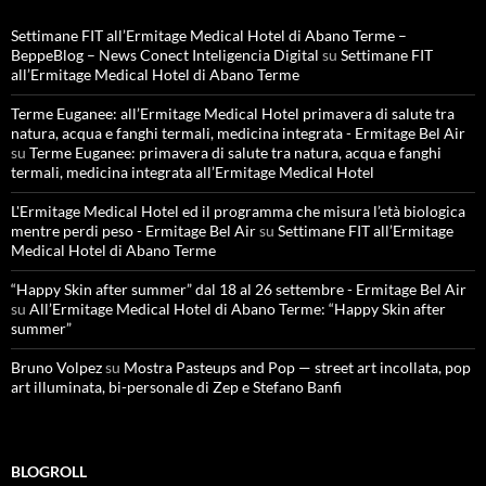
Settimane FIT all’Ermitage Medical Hotel di Abano Terme –
BeppeBlog – News Conect Inteligencia Digital
su
Settimane FIT
all’Ermitage Medical Hotel di Abano Terme
Terme Euganee: all’Ermitage Medical Hotel primavera di salute tra
natura, acqua e fanghi termali, medicina integrata - Ermitage Bel Air
su
Terme Euganee: primavera di salute tra natura, acqua e fanghi
termali, medicina integrata all’Ermitage Medical Hotel
L'Ermitage Medical Hotel ed il programma che misura l’età biologica
mentre perdi peso - Ermitage Bel Air
su
Settimane FIT all’Ermitage
Medical Hotel di Abano Terme
“Happy Skin after summer” dal 18 al 26 settembre - Ermitage Bel Air
su
All’Ermitage Medical Hotel di Abano Terme: “Happy Skin after
summer”
Bruno Volpez
su
Mostra Pasteups and Pop — street art incollata, pop
art illuminata, bi-personale di Zep e Stefano Banfi
BLOGROLL