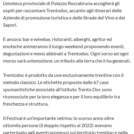
L’enoteca provinciale di Palazzo Roccabruna accoglierà gli
ospiti per raccontare Trentodoc, accanto agli itinerari delle
Aziende di promozione turistica e delle Strade del Vino e dei
Sapori.
E ancora: bar e winebar, ristoranti, alberghi, agritur ed
enoteche animeranno il lungo weekend proponendo eventi,
degustazioni e menù abbinati a Trentodoc. Ogni sorso ed ogni
morso sarà un’emozione, un tributo alla terra che li ha generati.
Trentodoc è prodotto da uve esclusivamente trentine con il
metodo classico. Le etichette proposte dalle 67 case
spumantistiche associate all’Istituto Trento Doc sono
riconosciute per la loro eleganza e per il loro equilibrio tra
freschezza e struttura.
Il Festival è un’importante vetrina: lo scorso anno oltre
ottomila persone (il doppio rispetto al 2022) avevano
partecipato agli eventi promossi sul territorio trentino e nelle