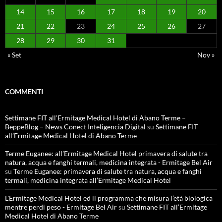
14
15
16
17
18
19
20
21
22
23
24
25
26
27
28
29
30
31
« Set
Nov »
COMMENTI
Settimane FIT all’Ermitage Medical Hotel di Abano Terme –
BeppeBlog – News Conect Inteligencia Digital
su
Settimane FIT
all’Ermitage Medical Hotel di Abano Terme
Terme Euganee: all’Ermitage Medical Hotel primavera di salute tra
natura, acqua e fanghi termali, medicina integrata - Ermitage Bel Air
su
Terme Euganee: primavera di salute tra natura, acqua e fanghi
termali, medicina integrata all’Ermitage Medical Hotel
L'Ermitage Medical Hotel ed il programma che misura l’età biologica
mentre perdi peso - Ermitage Bel Air
su
Settimane FIT all’Ermitage
Medical Hotel di Abano Terme