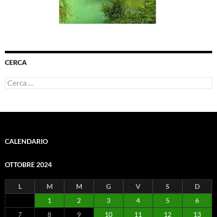
CERCA
Ricerca
per:
CALENDARIO
OTTOBRE 2024
L
M
M
G
V
S
D
1
2
3
4
5
6
7
8
9
10
11
12
13