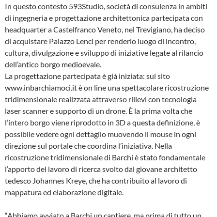
In questo contesto 593Studio, società di consulenza in ambiti
di ingegneria e progettazione architettonica partecipata con
headquarter a Castelfranco Veneto, nel Trevigiano, ha deciso
di acquistare Palazzo Lenci per renderlo luogo di incontro,
cultura, divulgazione e sviluppo di iniziative legate al rilancio
dell’antico borgo medioevale.
La progettazione partecipata è già iniziata: sul sito
www.inbarchiamoci.it è on line una spettacolare ricostruzione
tridimensionale realizzata attraverso rilievi con tecnologia
laser scanner e supporto di un drone. È la prima volta che
l’intero borgo viene riprodotto in 3D a questa definizione, è
possibile vedere ogni dettaglio muovendo il mouse in ogni
direzione sul portale che coordina l’iniziativa. Nella
ricostruzione tridimensionale di Barchi è stato fondamentale
l’apporto del lavoro di ricerca svolto dal giovane architetto
tedesco Johannes Kreye, che ha contribuito al lavoro di
mappatura ed elaborazione digitale.
“Abbiamo avviato a Barchi un cantiere, ma prima di tutto un