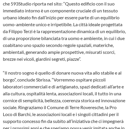
che 593Studio riporta nel sito: “Questo edificio con il suo
immediato intorno è un componente cruciale di un tessuto
urbano ideato fin dall’inizio per essere parte di un equilibrio
uomo-ambiente unico e irripetibile. La città ideale progettata
da Filippo Terzi è la rappresentazione dinamica di un equilibrio,
di una proporzione bilanciata tra uomo e ambiente, in cui i due
coabitano uno spazio secondo regole spaziali, materiche,
ambientali, generando ampie prospettive, misurati scorci,
brezze nei vicoli, giardini segreti, piazze”.
“Il nostro sogno è quello di donare nuova vita allo stabile e al
borgo”, conclude Sbrissa. “Vorremmo ospitare piccoli
laboratori commerciali e di artigianato, spazi dedicati all’arte e
alla cultura, ospitalità lenta, associazioni locali, il tutto in una
cornice di semplicità, bellezza, coerenza storica ed innovazione
sociale. Ringraziamo il Comune di Terre Roveresche, la Pro
Loco di Barchi, le associazioni locali e i singoli cittadini per il
supporto concesso fin da subito all’iniziativa che ci impegnerà
per i prossimi anni e che speriamo possa venir imitata anche in