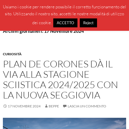
Vai
Cerca
BeppeBlog
Usiamo i cookie per rendere possibile il corretto funzionamento del
al
sito. Utilizzando il nostro sito, accetti le nostre modalità di utilizzo
MENU
contenuto
PRINCI
dei cookie.
ACCETTO
Reject
Archivi giornalieri: 17 Novembre 2024
CURIOSITÀ
PLAN DE CORONES DÀ IL
VIA ALLA STAGIONE
SCIISTICA 2024/2025 CON
LA NUOVA SEGGIOVIA
17 NOVEMBRE 2024
BEPPE
LASCIA UN COMMENTO