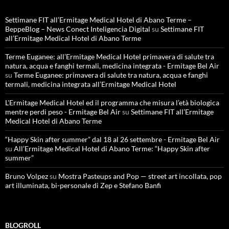
Settimane FIT all’Ermitage Medical Hotel di Abano Terme –
BeppeBlog – News Conect Inteligencia Digital
su
Settimane FIT
all’Ermitage Medical Hotel di Abano Terme
Terme Euganee: all’Ermitage Medical Hotel primavera di salute tra
natura, acqua e fanghi termali, medicina integrata - Ermitage Bel Air
su
Terme Euganee: primavera di salute tra natura, acqua e fanghi
termali, medicina integrata all’Ermitage Medical Hotel
L'Ermitage Medical Hotel ed il programma che misura l’età biologica
mentre perdi peso - Ermitage Bel Air
su
Settimane FIT all’Ermitage
Medical Hotel di Abano Terme
“Happy Skin after summer” dal 18 al 26 settembre - Ermitage Bel Air
su
All’Ermitage Medical Hotel di Abano Terme: “Happy Skin after
summer”
Bruno Volpez
su
Mostra Pasteups and Pop — street art incollata, pop
art illuminata, bi-personale di Zep e Stefano Banfi
BLOGROLL