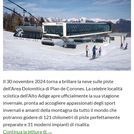
Il 30 novembre 2024 torna a brillare la neve sulle piste
dell’Area Dolomitica di Plan de Corones. La celebre località
sciistica dell’Alto Adige apre ufficialmente la sua stagione
invernale, pronta ad accogliere appassionati degli sport
invernali e amanti della montagna da tutto il mondo che
potranno godere di 121 chilometri di piste perfettamente
preparate e 31 moderni impianti di risalita.
PLAN DE CORONES dà il via alla stagion
Continua la lettura di
→