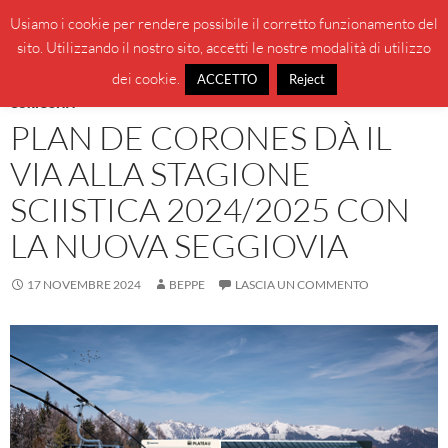
Vai
Cerca
BeppeBlog
Usiamo i cookie per rendere possibile il corretto funzionamento del
al
sito. Utilizzando il nostro sito, accetti le nostre modalità di utilizzo
MENU
contenuto
PRINCI
dei cookie.
ACCETTO
Reject
CURIOSITÀ
PLAN DE CORONES DÀ IL
VIA ALLA STAGIONE
SCIISTICA 2024/2025 CON
LA NUOVA SEGGIOVIA
17 NOVEMBRE 2024
BEPPE
LASCIA UN COMMENTO