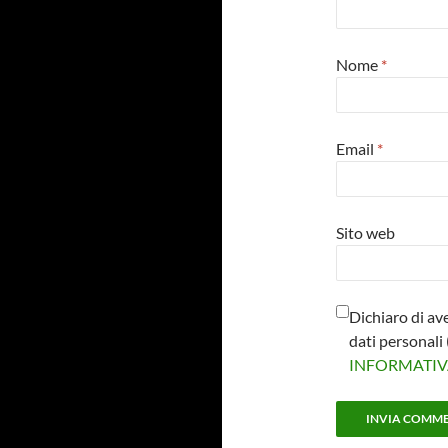
Nome
*
Email
*
Sito web
Dichiaro di av
dati personal
INFORMATI