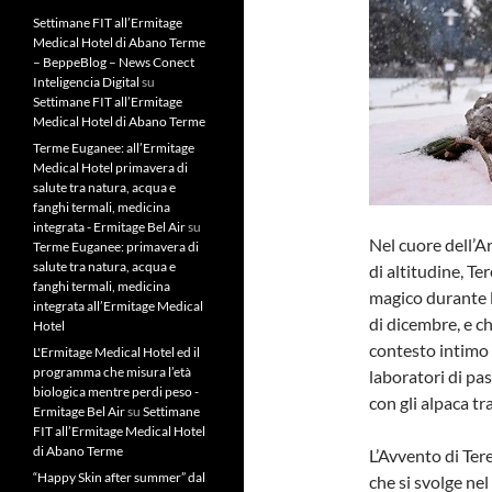
Settimane FIT all’Ermitage
Medical Hotel di Abano Terme
– BeppeBlog – News Conect
Inteligencia Digital
su
Settimane FIT all’Ermitage
Medical Hotel di Abano Terme
Terme Euganee: all’Ermitage
Medical Hotel primavera di
salute tra natura, acqua e
fanghi termali, medicina
integrata - Ermitage Bel Air
su
Nel cuore dell’A
Terme Euganee: primavera di
salute tra natura, acqua e
di altitudine, T
fanghi termali, medicina
magico durante l
integrata all’Ermitage Medical
di dicembre, e ch
Hotel
contesto intimo 
L'Ermitage Medical Hotel ed il
programma che misura l’età
laboratori di pas
biologica mentre perdi peso -
con gli alpaca tra
Ermitage Bel Air
su
Settimane
FIT all’Ermitage Medical Hotel
di Abano Terme
L’Avvento di Ter
“Happy Skin after summer” dal
che si svolge ne