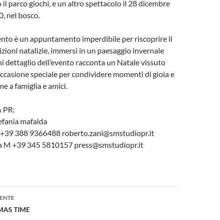
 il parco giochi, e un altro spettacolo il 28 dicembre
0, nel bosco.
ento è un appuntamento imperdibile per riscoprire il
izioni natalizie, immersi in un paesaggio invernale
i dettaglio dell’evento racconta un Natale vissuto
’occasione speciale per condividere momenti di gioia e
me a famiglia e amici.
& PR:
tefania mafalda
 +39 388 9366488 roberto.zani@smstudiopr.it
da M +39 345 5810157 press@smstudiopr.it
one
ENTE
MAS TIME