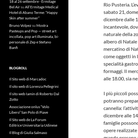
18 al 26 settembre - Ermitage
Rio Pusteria. L’
Bel Air
su
All’Ermitage Medical
sabato 21, dome
Hotel di Abano Terme: “Happy
Skin after summer”
dicembre dalle 11
Bruno Volpez
su
Mostra
incantevole, dove
Pasteups and Pop — street art
naturale della z
incollata, pop art illuminata, bi-
albero di Natale
personale di Zep e Stefano
Banfi
mercatino di Nata
come oggetti in 
specialità gastr
BLOGROLL
formaggi. Il merc
alle 18.00, sia n
Il Sito web di Marcadoc
Il sito web di Lorenza Pellegrini
I più piccoli pos
Il sito web Iamin di Roberto Dal
Zotto
potranno preparar
Associazione onlus “Volo
cannella: l’attiv
Libero” San Polo di Piave
dicembre alle 14.
Il Sito web de La Forum
famiglie possono
Editrice Universitaria Udinese
opere realizzate 
Il Blog di Giulia Salmaso
grande presepe 