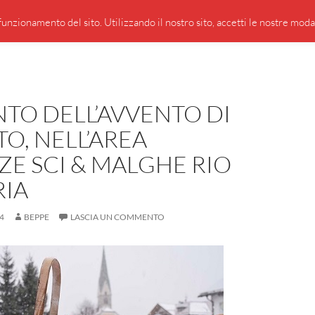
PRESENTAZIONE DI GIUSEPPE BORSOI
SEGNALAZIO
unzionamento del sito. Utilizzando il nostro sito, accetti le nostre modali
NTO DELL’AVVENTO DI
O, NELL’AREA
E SCI & MALGHE RIO
RIA
4
BEPPE
LASCIA UN COMMENTO