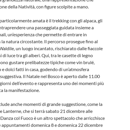
ione della Natività, con figure scolpite a mano.
 particolarmente amata è il trekking con gli alpaca, gli
intraprendere una passeggiata guidata insieme a
mali, un’esperienza che permette di entrare in
la natura circostante. Il percorso prosegue fino al
aldile, un luogo incantato, rischiarato dalle fiaccole
di luce tra gli alberi. Qui, tra le casette di legno
sono gustare prelibatezze tipiche come vin brulé,
 e dolci fatti in casa, godendo di un’atmosfera
 suggestiva. Il Natale nel Bosco è aperto dalle 11.00
 i giorni dell’evento e rappresenta uno dei momenti più
ta la manifestazione.
clude anche momenti di grande suggestione, come la
e Lanterne, che si terrà sabato 21 dicembre alle
a Danza col Fuoco è un altro spettacolo che arricchisce
ue appuntamenti domenica 8 e domenica 22 dicembre