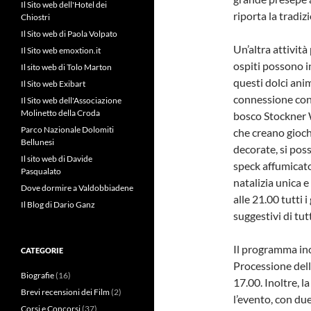
Il Sito web dell'Hotel dei
riporta la tradiz
Chiostri
Il Sito web di Paola Volpato
Un’altra attività
Il Sito web emoxtion.it
ospiti possono 
Il sito web di Tolo Marton
questi dolci ani
Il Sito web Exibart
connessione con 
Il Sito web dell'Associazione
Molinetto della Croda
bosco Stockner W
Parco Nazionale Dolomiti
che creano giochi 
Bellunesi
decorate, si pos
Il sito web di Davide
speck affumicato
Pasqualato
natalizia unica e
Dove dormire a Valdobbiadene
alle 21.00 tutti
Il Blog di Dario Ganz
suggestivi di tut
Il programma in
CATEGORIE
Processione dell
Biografie
(16)
17.00. Inoltre, l
Brevi recensioni dei Film
(2)
l’evento, con d
Corsi e Concorsi
(37)