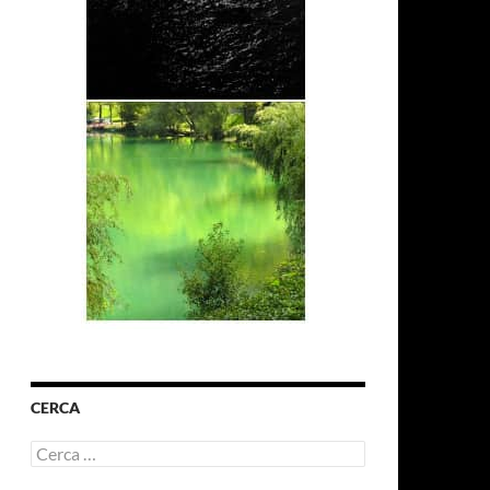
CERCA
Ricerca
per: