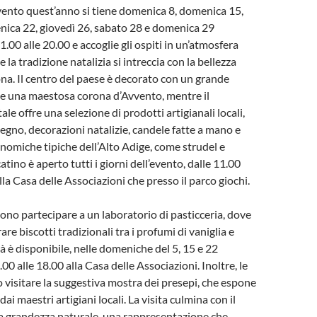
evento quest’anno si tiene domenica 8, domenica 15,
nica 22, giovedì 26, sabato 28 e domenica 29
.00 alle 20.00 e accoglie gli ospiti in un’atmosfera
 la tradizione natalizia si intreccia con la bellezza
ona. Il centro del paese è decorato con un grande
 e una maestosa corona d’Avvento, mentre il
le offre una selezione di prodotti artigianali locali,
legno, decorazioni natalizie, candele fatte a mano e
onomiche tipiche dell’Alto Adige, come strudel e
atino è aperto tutti i giorni dell’evento, dalle 11.00
ella Casa delle Associazioni che presso il parco giochi.
sono partecipare a un laboratorio di pasticceria, dove
e biscotti tradizionali tra i profumi di vaniglia e
ità è disponibile, nelle domeniche del 5, 15 e 22
00 alle 18.00 alla Casa delle Associazioni. Inoltre, le
 visitare la suggestiva mostra dei presepi, che espone
dai maestri artigiani locali. La visita culmina con il
a grandezza naturale, una rappresentazione che