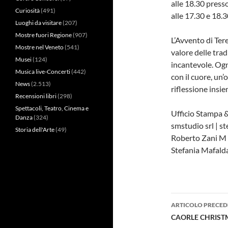
alle 18.30 presso
Curiosità
(491)
alle 17.30 e 18.3
Luoghi da visitare
(207)
Mostre fuori Regione
(907)
L’Avvento di Ter
Mostre nel Veneto
(541)
valore delle trad
Musei
(124)
incantevole. Ogn
Musica live-Concerti
(442)
con il cuore, un
News
(2.513)
riflessione insie
Recensioni libri
(298)
Spettacoli, Teatro, Cinema e
Ufficio Stampa 
Danza
(324)
smstudio srl | s
Storia dell'Arte
(49)
Roberto Zani M
Stefania Mafal
Navigazi
ARTICOLO PRECED
articolo
CAORLE CHRIST