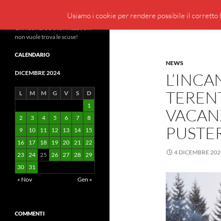
Cerca
BeppeBlog
Usiamo i cookie per rendere possibile il corretto f
Vai
Chi vuol fare trova i mezzi, chi
non vuole trova le scuse!
al
contenuto
CALENDARIO
NEWS
DICEMBRE 2024
L’INCA
TERENT
L
M
M
G
V
S
D
1
VACANZ
2
3
4
5
6
7
8
PUSTE
9
10
11
12
13
14
15
16
17
18
19
20
21
22
4 DICEMBRE 202
23
24
25
26
27
28
29
30
31
« Nov
Gen »
COMMENTI